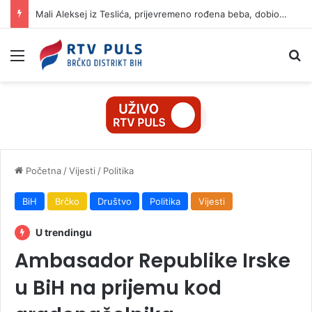
Mali Aleksej iz Teslića, prijevremeno rođena beba, dobio životnu bitku na UKC-u Srpske
Izbornik
Pr
Početna
/
Vijesti
/
Politika
BiH
Brčko
Društvo
Politika
Vijesti
U trendingu
Ambasador Republike Irske
u BiH na prijemu kod