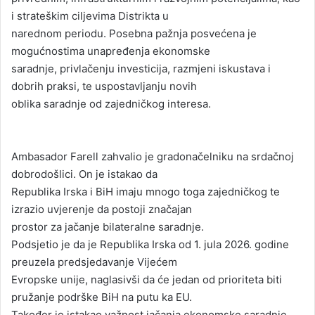
i strateškim ciljevima Distrikta u
narednom periodu. Posebna pažnja posvećena je
mogućnostima unapređenja ekonomske
saradnje, privlačenju investicija, razmjeni iskustava i
dobrih praksi, te uspostavljanju novih
oblika saradnje od zajedničkog interesa.
Ambasador Farell zahvalio je gradonačelniku na srdačnoj
dobrodošlici. On je istakao da
Republika Irska i BiH imaju mnogo toga zajedničkog te
izrazio uvjerenje da postoji značajan
prostor za jačanje bilateralne saradnje.
Podsjetio je da je Republika Irska od 1. jula 2026. godine
preuzela predsjedavanje Vijećem
Evropske unije, naglasivši da će jedan od prioriteta biti
pružanje podrške BiH na putu ka EU.
Također je istakao važnost jačanja ekonomske saradnje,