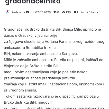
gradonačelnika
Redakcija
S
07.07.2026
0
135
1 minuta čitanja
e
n
Gradonačelnik Brčko distrikta BiH Siniša Milić upriličio je
d
danas u Gradskoj vijećnici prijem
a
za Njegovu ekselenciju Adriana Farella, prvog rezidentnog
n
ambasadora Republike Irske u
e
BiH, nakon otvaranja ambasade u Sarajevu.
m
a
Milić je zahvalio ambasadoru Farellu na posjeti, ističući da
i
činjenica da je Brčko distrikt BiH
l
među prvim destinacijama koje je posjetio nakon
preuzimanja dužnosti predstavlja potvrdu
značaja koji Distrikt ima u institucionalnom, ekonomskom i
privrednom smislu.
Tokom sastanka razgovarano je o specifičnom položaju
Brčko distrikta BiH, njegovim
privrednim, infrastrukturnim i razvojnim potencijalima, kao