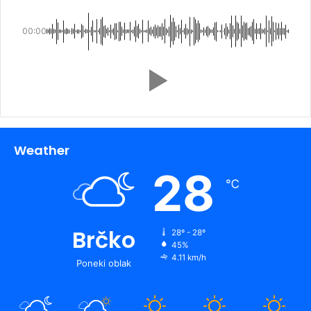
00:00
Weather
28
℃
Brčko
28º - 28º
45%
4.11 km/h
Poneki oblak