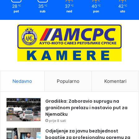
28
35
37
40
42
℃
℃
℃
℃
℃
pet
sub
ned
pon
uto
Nedavno
Popularno
Komentari
Gradiška: Zaboravio suprugu na
graničnom prelazu i nastavio put za
Njemačku
prije 8 sati
Odjeljenje za javnu bezbjednost
bogatije za profesionalnu opremu za