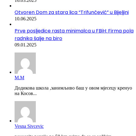
16.03.2025
Otvoren Dom za stara lica “Trifunčević” u Bijeljini
10.06.2025
Prve posljedice rasta minimalca u FBiH: Firma pola
radnika šalje na biro
09.01.2025
М.М
Додикова школа ,занимљиво баш у овом мјесецу кренуо
на Косов...
Vesna Sivcevic