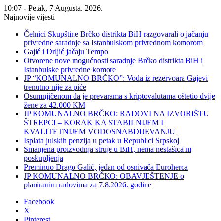
10:07 - Petak, 7 Augusta. 2026.
Najnovije vijesti
Čelnici Skupštine Brčko distrikta BiH razgovarali o jačanju
privredne saradnje sa Istanbulskom privrednom komorom
Gajić i Drljić jačaju Tempo
Otvorene nove mogućnosti saradnje Brčko distrikta BiH i
Istanbulske privredne komore
JP “KOMUNALNO BRČKO”: Voda iz rezervoara Gajevi
trenutno nije za piće
Osumnjičenom da je prevarama s kriptovalutama oštetio dvije
žene za 42.000 KM
JP KOMUNALNO BRČKO: RADOVI NA IZVORIŠTU
ŠTREPCI – KORAK KA STABILNIJEM I
KVALITETNIJEM VODOSNABDIJEVANJU
Isplata julskih penzija u petak u Republici Srpskoj
Smanjena proizvodnja struje u BiH, nema nestašica ni
poskupljenja
Preminuo Drago Galić, jedan od osnivača Euroherca
JP KOMUNALNO BRČKO: OBAVJEŠTENJE o
planiranim radovima za 7.8.2026. godine
Facebook
X
Pinterest