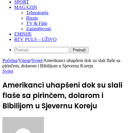
SPORT
MAGAZIN
Tehnologija
Biznis
TV & Film
Zanimljivosti
EMISIJE
RTV PULS – UŽIVO
Pretraži
Početna
/
Vijesti
/
Svijet
/
Amerikanci uhapšeni dok su slali flaše sa
pirinčem, dolarom i Bibilijom u Sjevernu Koreju
Svijet
Amerikanci uhapšeni dok su slali
flaše sa pirinčem, dolarom i
Bibilijom u Sjevernu Koreju