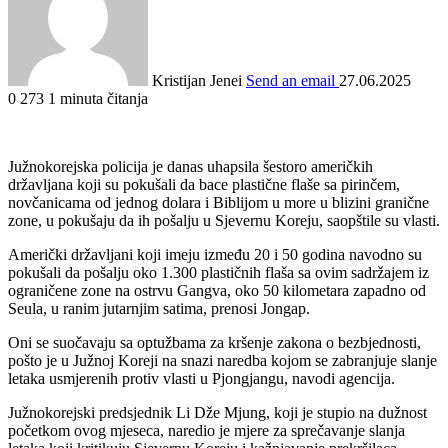
Kristijan Jenei
Send an email
27.06.2025
0
273
1 minuta čitanja
Južnokorejska policija je danas uhapsila šestoro američkih
državljana koji su pokušali da bace plastične flaše sa pirinčem,
novčanicama od jednog dolara i Biblijom u more u blizini granične
zone, u pokušaju da ih pošalju u Sjevernu Koreju, saopštile su vlasti.
Američki državljani koji imeju između 20 i 50 godina navodno su
pokušali da pošalju oko 1.300 plastičnih flaša sa ovim sadržajem iz
ograničene zone na ostrvu Gangva, oko 50 kilometara zapadno od
Seula, u ranim jutarnjim satima, prenosi Jongap.
Oni se suočavaju sa optužbama za kršenje zakona o bezbjednosti,
pošto je u Južnoj Koreji na snazi naredba kojom se zabranjuje slanje
letaka usmjerenih protiv vlasti u Pjongjangu, navodi agencija.
Južnokorejski predsjednik Li Dže Mjung, koji je stupio na dužnost
početkom ovog mjeseca, naredio je mjere za sprečavanje slanja