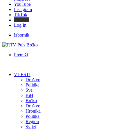
YouTube
Instagram
TikTok
Threads
Log In
Izbornik
Pretraži
VIJESTI
Društvo
Politika
Sve
BiH
Brčko
Društvo
Hronika
Politika
Region
Svijet