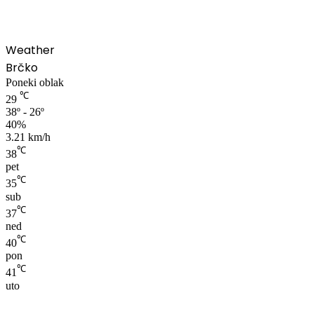
Weather
Brčko
Poneki oblak
℃
29
38º - 26º
40%
3.21 km/h
℃
38
pet
℃
35
sub
℃
37
ned
℃
40
pon
℃
41
uto