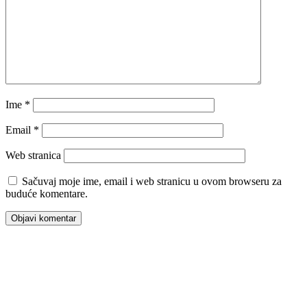
Ime
*
Email
*
Web stranica
Sačuvaj moje ime, email i web stranicu u ovom browseru za
buduće komentare.
00:00