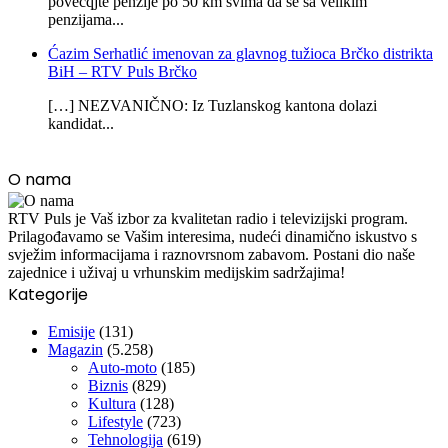
povecqjte penzije po 50 km svima da se sa velikim
penzijama...
Ćazim Serhatlić imenovan za glavnog tužioca Brčko distrikta
BiH – RTV Puls Brčko
[…] NEZVANIČNO: Iz Tuzlanskog kantona dolazi
kandidat...
O nama
RTV Puls je Vaš izbor za kvalitetan radio i televizijski program.
Prilagođavamo se Vašim interesima, nudeći dinamično iskustvo s
svježim informacijama i raznovrsnom zabavom. Postani dio naše
zajednice i uživaj u vrhunskim medijskim sadržajima!
Kategorije
Emisije
(131)
Magazin
(5.258)
Auto-moto
(185)
Biznis
(829)
Kultura
(128)
Lifestyle
(723)
Tehnologija
(619)