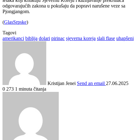
letaka koji kritikuju Sjevernu Koreju i kažnjavanje prekršilaca
odgovarajućih zakona u pokušaju da popravi narušene veze sa
Pjongjangom.
(
GlasSrpske
)
Tagovi
amerikanci
biblija
dolari
pirinac
sjeverna koreja
slali flase
uhapšeni
Kristijan Jenei
Send an email
27.06.2025
0
273
1 minuta čitanja