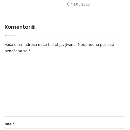
14.05.2025
Komentariši
Vaša email adresa neće biti objavljivana.
Neophodna polja su
označena sa
*
K
o
m
e
n
t
a
r
Ime
*