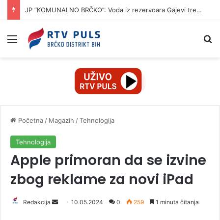
JP “KOMUNALNO BRČKO”: Voda iz rezervoara Gajevi trenutno nije za piće
Izbornik
Pr
Početna
/
Magazin
/
Tehnologija
Tehnologija
Apple primoran da se izvine
zbog reklame za novi iPad
Redakcija
S
10.05.2024
0
259
1 minuta čitanja
e