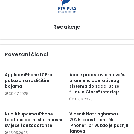
Redakcija
Povezani članci
Appleov iPhone 17 Pro
Apple predstavio najveću
pokazan u različitim
promjenu operativnog
bojama
sistema do sada: Stiže
“Liquid Glass” interfejs
30.07.2025
10.06.2025
Nudili kupcima iPhone
Vlasnik Nottinghama u
telefone pa im slali mirisne
2025. koristi “antički
svijeće i dezodoranse
iPhone”, privukao je pažnju
fanova
15.05.2025