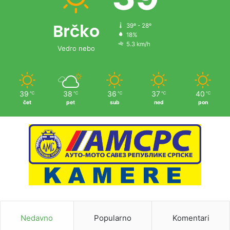
Brčko
39º - 28º
18%
5.3 km/h
Vedro nebo
39
38
36
37
40
℃
℃
℃
℃
℃
čet
pet
sub
ned
pon
Nedavno
Popularno
Komentari