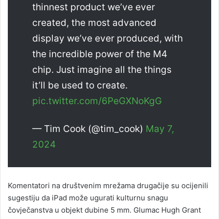
thinnest product we’ve ever
created, the most advanced
display we’ve ever produced, with
the incredible power of the M4
chip. Just imagine all the things
it’ll be used to create.
pic.twitter.com/6PeGXNoKgG
— Tim Cook (@tim_cook)
May 7,
2024
Komentatori na društvenim mrežama drugačije su ocijenili
sugestiju da iPad može ugurati kulturnu snagu
čovječanstva u objekt dubine 5 mm. Glumac Hugh Grant