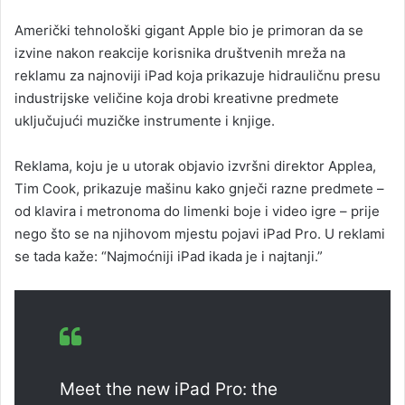
n
Američki tehnološki gigant Apple bio je primoran da se
d
izvine nakon reakcije korisnika društvenih mreža na
a
reklamu za najnoviji iPad koja prikazuje hidrauličnu presu
n
industrijske veličine koja drobi kreativne predmete
e
uključujući muzičke instrumente i knjige.
m
a
i
Reklama, koju je u utorak objavio izvršni direktor Applea,
l
Tim Cook, prikazuje mašinu kako gnječi razne predmete –
od klavira i metronoma do limenki boje i video igre – prije
nego što se na njihovom mjestu pojavi iPad Pro. U reklami
se tada kaže: “Najmoćniji iPad ikada je i najtanji.”
Meet the new iPad Pro: the