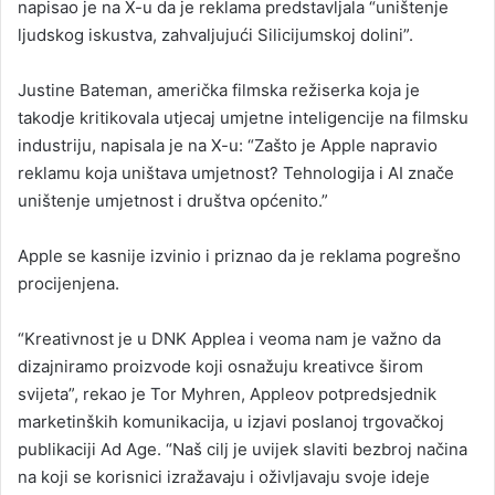
napisao je na X-u da je reklama predstavljala “uništenje
ljudskog iskustva, zahvaljujući Silicijumskoj dolini”.
Justine Bateman, američka filmska režiserka koja je
takodje kritikovala utjecaj umjetne inteligencije na filmsku
industriju, napisala je na X-u: “Zašto je Apple napravio
reklamu koja uništava umjetnost? Tehnologija i AI znače
uništenje umjetnost i društva općenito.”
Apple se kasnije izvinio i priznao da je reklama pogrešno
procijenjena.
“Kreativnost je u DNK Applea i veoma nam je važno da
dizajniramo proizvode koji osnažuju kreativce širom
svijeta”, rekao je Tor Myhren, Appleov potpredsjednik
marketinških komunikacija, u izjavi poslanoj trgovačkoj
publikaciji Ad Age. “Naš cilj je uvijek slaviti bezbroj načina
na koji se korisnici izražavaju i oživljavaju svoje ideje