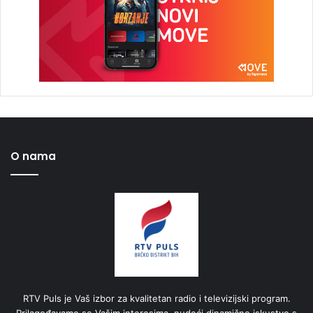
O nama
RTV Puls je Vaš izbor za kvalitetan radio i televizijski program.
Prilagođavamo se Vašim interesima, nudeći dinamično iskustvo s