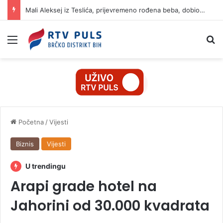
Mali Aleksej iz Teslića, prijevremeno rođena beba, dobio životnu bitku na UKC-u Srpske
Izbornik
Pr
Početna
/
Vijesti
Biznis
Vijesti
U trendingu
Arapi grade hotel na
Jahorini od 30.000 kvadrata