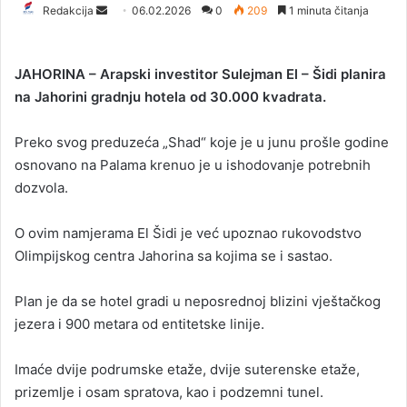
Redakcija
S
06.02.2026
0
209
1 minuta čitanja
e
n
JAHORINA – Arapski investitor Sulejman El – Šidi planira
d
na Jahorini gradnju hotela od 30.000 kvadrata.
a
n
Preko svog preduzeća „Shad“ koje je u junu prošle godine
e
osnovano na Palama krenuo je u ishodovanje potrebnih
m
a
dozvola.
i
l
O ovim namjerama El Šidi je već upoznao rukovodstvo
Olimpijskog centra Jahorina sa kojima se i sastao.
Plan je da se hotel gradi u neposrednoj blizini vještačkog
jezera i 900 metara od entitetske linije.
Imaće dvije podrumske etaže, dvije suterenskе etaže,
prizemlje i osam spratova, kao i podzemni tunel.