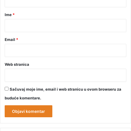
a
r
Ime
*
*
Email
*
Web stranica
Sačuvaj moje ime, email i web stranicu u ovom browseru za
buduće komentare.