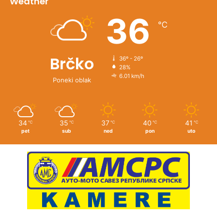
Weather
36
℃
Brčko
36º - 26º
28%
6.01 km/h
Poneki oblak
34
35
37
40
41
℃
℃
℃
℃
℃
pet
sub
ned
pon
uto