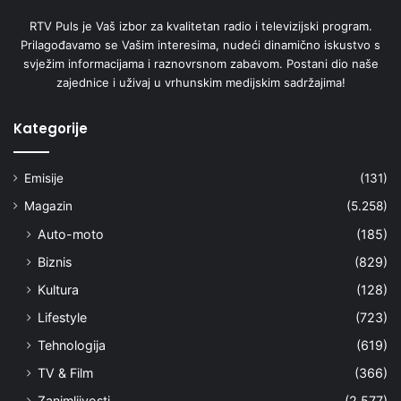
RTV Puls je Vaš izbor za kvalitetan radio i televizijski program.
Prilagođavamo se Vašim interesima, nudeći dinamično iskustvo s
svježim informacijama i raznovrsnom zabavom. Postani dio naše
zajednice i uživaj u vrhunskim medijskim sadržajima!
Kategorije
Emisije
(131)
Magazin
(5.258)
Auto-moto
(185)
Biznis
(829)
Kultura
(128)
Lifestyle
(723)
Tehnologija
(619)
TV & Film
(366)
Zanimljivosti
(2.577)