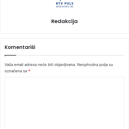
Redakcija
Komentariši
Vaša email adresa neće biti objavljivana.
Neophodna polja su
označena sa
*
K
o
m
e
n
t