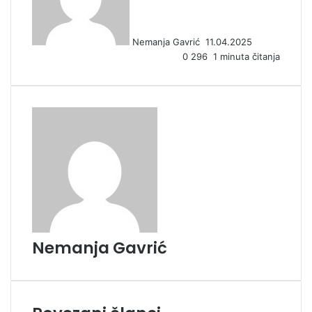
a
n
Nemanja Gavrić
11.04.2025
e
0
296
1 minuta čitanja
m
a
i
l
Nemanja Gavrić