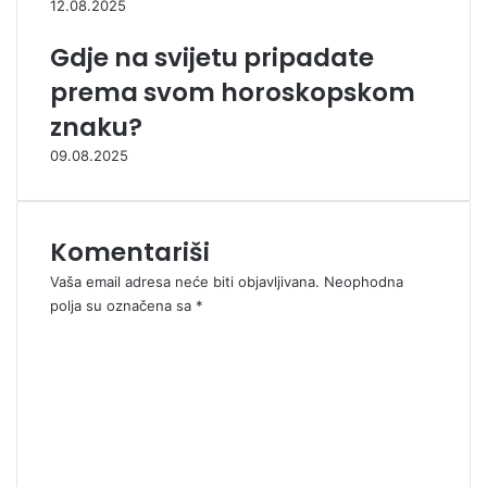
12.08.2025
Gdje na svijetu pripadate
prema svom horoskopskom
znaku?
09.08.2025
Komentariši
Vaša email adresa neće biti objavljivana.
Neophodna
polja su označena sa
*
K
o
m
e
n
t
a