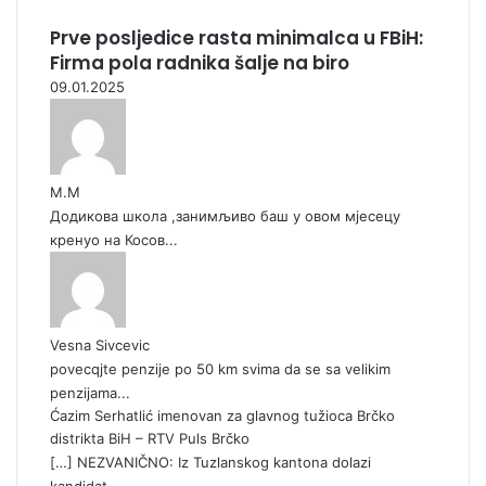
Prve posljedice rasta minimalca u FBiH:
Firma pola radnika šalje na biro
09.01.2025
М.М
Додикова школа ,занимљиво баш у овом мјесецу
кренуо на Косов...
Vesna Sivcevic
povecqjte penzije po 50 km svima da se sa velikim
penzijama...
Ćazim Serhatlić imenovan za glavnog tužioca Brčko
distrikta BiH – RTV Puls Brčko
[…] NEZVANIČNO: Iz Tuzlanskog kantona dolazi