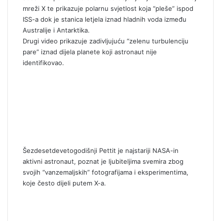
mreži X te prikazuje polarnu svjetlost koja “pleše” ispod
ISS-a dok je stanica letjela iznad hladnih voda između
Australije i Antarktika.
Drugi video prikazuje zadivljujuću “zelenu turbulenciju
pare” iznad dijela planete koji astronaut nije
identifikovao.
Šezdesetdevetogodišnji Pettit je najstariji NASA-in
aktivni astronaut, poznat je ljubiteljima svemira zbog
svojih “vanzemaljskih” fotografijama i eksperimentima,
koje često dijeli putem X-a.