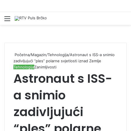
Izbornik
Pr
Početna
/
Magazin
/
Tehnologija
/
Astronaut s ISS-a snimio
zadivljujući “ples” polarne svjetlosti iznad Zemlje
Tehnologija
Zanimljivosti
Astronaut s ISS-
a snimio
zadivljujući
“ples” polarne