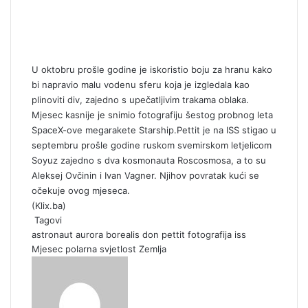
U oktobru prošle godine je iskoristio boju za hranu kako
bi napravio malu vodenu sferu koja je izgledala kao
plinoviti div, zajedno s upečatljivim trakama oblaka.
Mjesec kasnije je snimio fotografiju šestog probnog leta
SpaceX-ove megarakete Starship.Pettit je na ISS stigao u
septembru prošle godine ruskom svemirskom letjelicom
Soyuz zajedno s dva kosmonauta Roscosmosa, a to su
Aleksej Ovčinin i Ivan Vagner. Njihov povratak kući se
očekuje ovog mjeseca.
(
Klix.ba
)
Tagovi
astronaut
aurora borealis
don pettit
fotografija
iss
Mjesec
polarna svjetlost
Zemlja
S
e
n
d