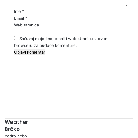
r
*
Ime
*
Email
*
Web stranica
Sačuvaj moje ime, email i web stranicu u ovom
browseru za buduće komentare.
00:00
Weather
Brčko
Vedro nebo