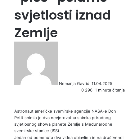
svjetlosti iznad
Zemlje
S
e
n
d
a
n
Nemanja Gavrić
11.04.2025
e
0
296
1 minuta čitanja
m
a
i
l
Astronaut američke svemirske agencije NASA-e Don
Petit snimio je dva nevjerovatna snimka prirodnog
svjetlosnog showa planete Zemlje s Međunarodne
svemirske stanice (ISS).
Jedan od pomenuta dva videa objavljen je na društvenoj