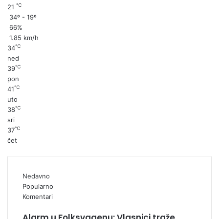
℃
21
34º - 19º
66%
1.85 km/h
℃
34
ned
℃
39
pon
℃
41
uto
℃
38
sri
℃
37
čet
Nedavno
Popularno
Komentari
Alarm u Folksvagenu: Vlasnici traže