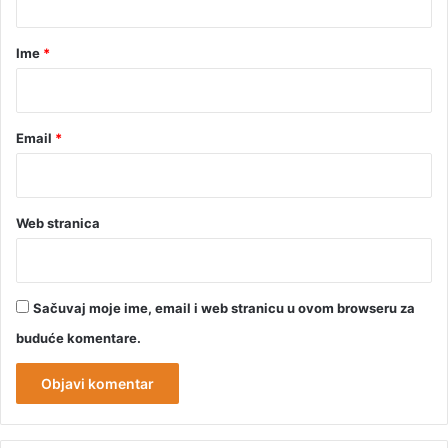
a
r
Ime
*
*
Email
*
Web stranica
Sačuvaj moje ime, email i web stranicu u ovom browseru za
buduće komentare.