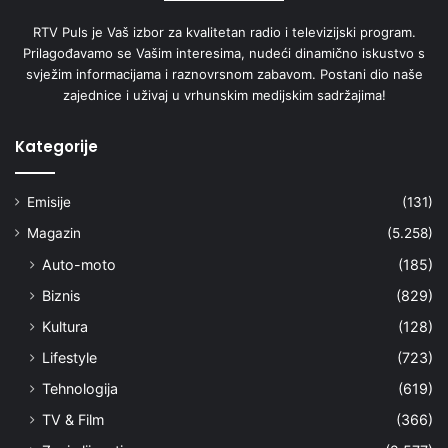
RTV Puls je Vaš izbor za kvalitetan radio i televizijski program.
Prilagođavamo se Vašim interesima, nudeći dinamično iskustvo s
svježim informacijama i raznovrsnom zabavom. Postani dio naše
zajednice i uživaj u vrhunskim medijskim sadržajima!
Kategorije
Emisije
(131)
Magazin
(5.258)
Auto-moto
(185)
Biznis
(829)
Kultura
(128)
Lifestyle
(723)
Tehnologija
(619)
TV & Film
(366)