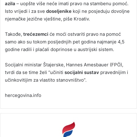
azila
– uopšte više neće imati pravo na stambenu pomoć.
Isto vrijedi i za sve
doseljenike
koji ne posjeduju dovoljne
njemačke jezične vještine, piše Kroativ.
Takođe,
trećezemci
će moći ostvariti pravo na pomoć
samo ako su tokom posljednjih pet godina najmanje 4,5
godine radili i plaćali doprinose u austrijski sistem.
Socijalni ministar Štajerske, Hannes Amesbauer (FPÖ),
tvrdi da se time želi “učiniti
socijalni sustav
pravednijim i
učinkovitijim za vlastito stanovništvo”.
hercegovina.info