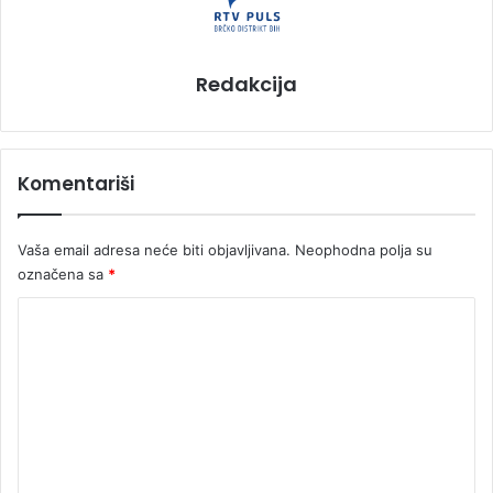
Redakcija
Komentariši
Vaša email adresa neće biti objavljivana.
Neophodna polja su
označena sa
*
K
o
m
e
n
t