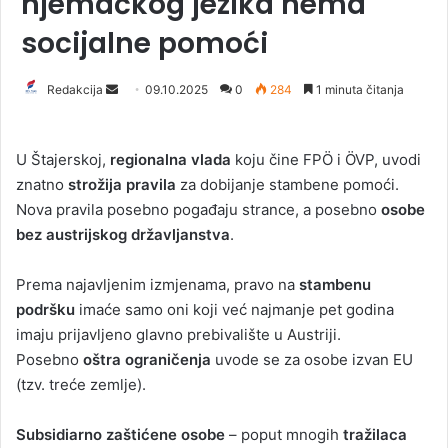
njemačkog jezika nema
socijalne pomoći
Redakcija
S
09.10.2025
0
284
1 minuta čitanja
e
n
U Štajerskoj,
regionalna vlada
koju čine FPÖ i ÖVP, uvodi
d
znatno
strožija pravila
za dobijanje stambene pomoći.
a
Nova pravila posebno pogađaju strance, a posebno
osobe
n
bez austrijskog državljanstva
.
e
m
a
Prema najavljenim izmjenama, pravo na
stambenu
i
podršku
imaće samo oni koji već najmanje pet godina
l
imaju prijavljeno glavno prebivalište u Austriji.
Posebno
oštra ograničenja
uvode se za osobe izvan EU
(tzv. treće zemlje).
Subsidiarno zaštićene osobe
– poput mnogih
tražilaca