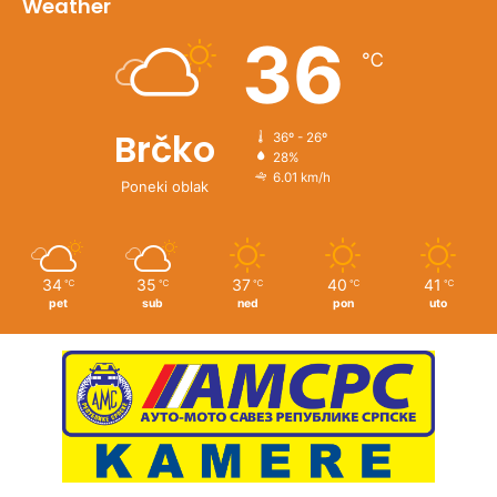
Weather
36
℃
Brčko
36º - 26º
28%
6.01 km/h
Poneki oblak
34
35
37
40
41
℃
℃
℃
℃
℃
pet
sub
ned
pon
uto