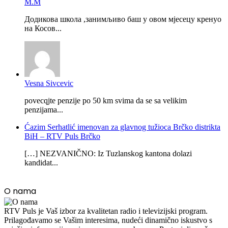
М.М
Додикова школа ,занимљиво баш у овом мјесецу кренуо
на Косов...
Vesna Sivcevic
povecqjte penzije po 50 km svima da se sa velikim
penzijama...
Ćazim Serhatlić imenovan za glavnog tužioca Brčko distrikta
BiH – RTV Puls Brčko
[…] NEZVANIČNO: Iz Tuzlanskog kantona dolazi
kandidat...
O nama
RTV Puls je Vaš izbor za kvalitetan radio i televizijski program.
Prilagođavamo se Vašim interesima, nudeći dinamično iskustvo s