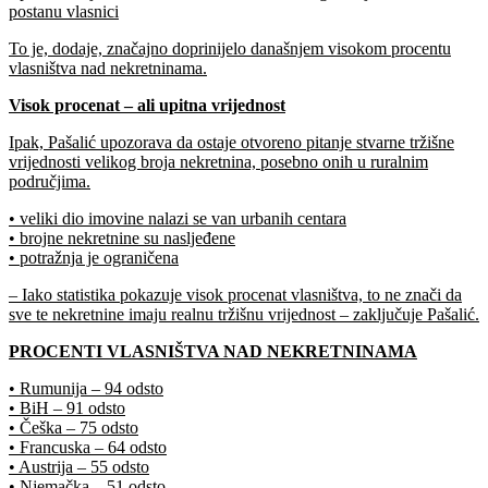
postanu vlasnici
To je, dodaje, značajno doprinijelo današnjem visokom procentu
vlasništva nad nekretninama.
Visok procenat – ali upitna vrijednost
Ipak, Pašalić upozorava da ostaje otvoreno pitanje stvarne tržišne
vrijednosti velikog broja nekretnina, posebno onih u ruralnim
područjima.
• veliki dio imovine nalazi se van urbanih centara
• brojne nekretnine su nasljeđene
• potražnja je ograničena
– Iako statistika pokazuje visok procenat vlasništva, to ne znači da
sve te nekretnine imaju realnu tržišnu vrijednost – zaključuje Pašalić.
PROCENTI VLASNIŠTVA NAD NEKRETNINAMA
• Rumunija – 94 odsto
• BiH – 91 odsto
• Češka – 75 odsto
• Francuska – 64 odsto
• Austrija – 55 odsto
• Njemačka – 51 odsto