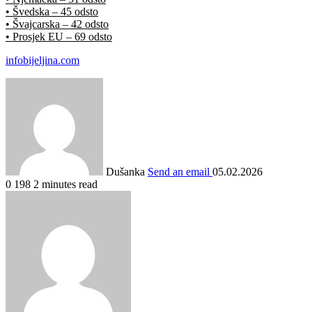
• Švedska – 45 odsto
• Švajcarska – 42 odsto
• Prosjek EU – 69 odsto
infobijeljina.com
Dušanka
Send an email
05.02.2026
0
198
2 minutes read