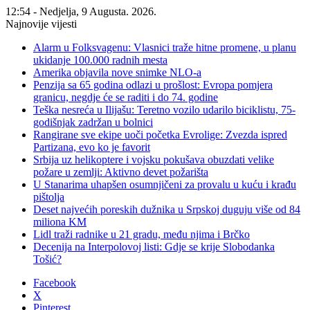
12:54 - Nedjelja, 9 Augusta. 2026.
Najnovije vijesti
Alarm u Folksvagenu: Vlasnici traže hitne promene, u planu
ukidanje 100.000 radnih mesta
Amerika objavila nove snimke NLO-a
Penzija sa 65 godina odlazi u prošlost: Evropa pomjera
granicu, negdje će se raditi i do 74. godine
Teška nesreća u Ilijašu: Teretno vozilo udarilo biciklistu, 75-
godišnjak zadržan u bolnici
Rangirane sve ekipe uoči početka Evrolige: Zvezda ispred
Partizana, evo ko je favorit
Srbija uz helikoptere i vojsku pokušava obuzdati velike
požare u zemlji: Aktivno devet požarišta
U Stanarima uhapšen osumnjičeni za provalu u kuću i krađu
pištolja
Deset najvećih poreskih dužnika u Srpskoj duguju više od 84
miliona KM
Lidl traži radnike u 21 gradu, među njima i Brčko
Decenija na Interpolovoj listi: Gdje se krije Slobodanka
Tošić?
Facebook
X
Pinterest