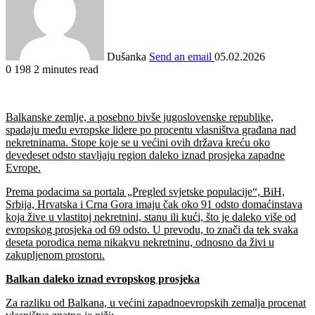
Dušanka
Send an email
05.02.2026
0
198
2 minutes read
Balkanske zemlje, a posebno bivše jugoslovenske republike,
spadaju među evropske lidere po procentu vlasništva građana nad
nekretninama. Stope koje se u većini ovih država kreću oko
devedeset odsto stavljaju region daleko iznad prosjeka zapadne
Evrope.
Prema podacima sa portala „Pregled svjetske populacije“, BiH,
Srbija, Hrvatska i Crna Gora imaju čak oko 91 odsto domaćinstava
koja žive u vlastitoj nekretnini, stanu ili kući, što je daleko više od
evropskog prosjeka od 69 odsto. U prevodu, to znači da tek svaka
deseta porodica nema nikakvu nekretninu, odnosno da živi u
zakupljenom prostoru.
Balkan daleko iznad evropskog prosjeka
Za razliku od Balkana, u većini zapadnoevropskih zemalja procenat