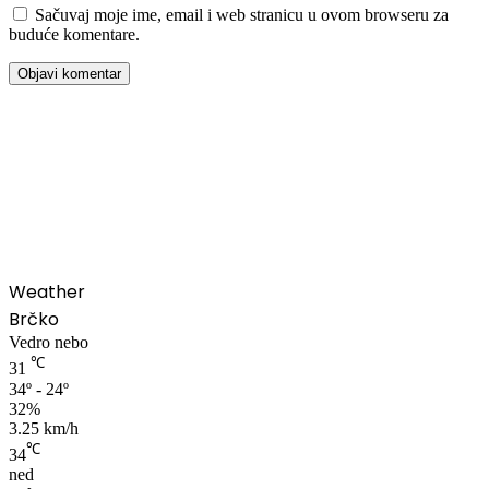
Sačuvaj moje ime, email i web stranicu u ovom browseru za
buduće komentare.
00:00
Weather
Brčko
Vedro nebo
℃
31
34º - 24º
32%
3.25 km/h
℃
34
ned