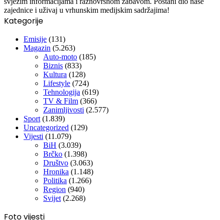
svježim informacijama i raznovrsnom zabavom. Postani dio naše
zajednice i uživaj u vrhunskim medijskim sadržajima!
Kategorije
Emisije
(131)
Magazin
(5.263)
Auto-moto
(185)
Biznis
(833)
Kultura
(128)
Lifestyle
(724)
Tehnologija
(619)
TV & Film
(366)
Zanimljivosti
(2.577)
Sport
(1.839)
Uncategorized
(129)
Vijesti
(11.079)
BiH
(3.039)
Brčko
(1.398)
Društvo
(3.063)
Hronika
(1.148)
Politika
(1.266)
Region
(940)
Svijet
(2.268)
Foto vijesti