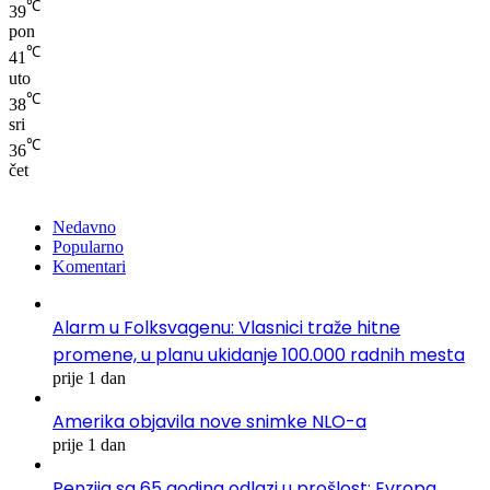
℃
39
pon
℃
41
uto
℃
38
sri
℃
36
čet
Nedavno
Popularno
Komentari
Alarm u Folksvagenu: Vlasnici traže hitne
promene, u planu ukidanje 100.000 radnih mesta
prije 1 dan
Amerika objavila nove snimke NLO-a
prije 1 dan
Penzija sa 65 godina odlazi u prošlost: Evropa