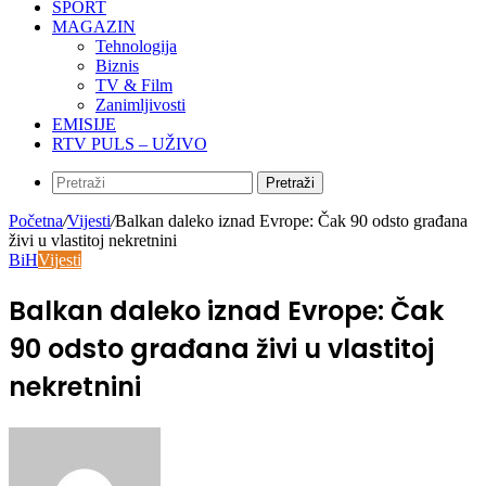
SPORT
MAGAZIN
Tehnologija
Biznis
TV & Film
Zanimljivosti
EMISIJE
RTV PULS – UŽIVO
Pretraži
Početna
/
Vijesti
/
Balkan daleko iznad Evrope: Čak 90 odsto građana
živi u vlastitoj nekretnini
BiH
Vijesti
Balkan daleko iznad Evrope: Čak
90 odsto građana živi u vlastitoj
nekretnini