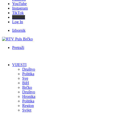
YouTube
Instagram
TikTok
Threads
Log In
Izbornik
Pretraži
VIJESTI
Društvo
Politika
Sve
BiH
Brčko
Društvo
Hronika
Politika
Region
Svijet