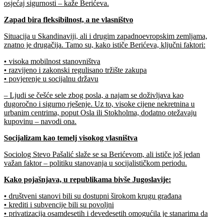
osjećaj sigurnosti – kaže Berićeva.
Zapad bira fleksibilnost, a ne vlasništvo
Situacija u Skandinaviji, ali i drugim zapadnoevropskim zemljama,
znatno je drugačija. Tamo su, kako ističe Berićeva, ključni faktori:
• visoka mobilnost stanovništva
• razvijeno i zakonski regulisano tržište zakupa
• povjerenje u socijalnu državu
– Ljudi se češće sele zbog posla, a najam se doživljava kao
dugoročno i sigurno rješenje. Uz to, visoke cijene nekretnina u
urbanim centrima, poput Osla ili Stokholma, dodatno otežavaju
kupovinu – navodi ona.
Socijalizam kao temelj visokog vlasništva
Sociolog Stevo Pašalić slaže se sa Berićevom, ali ističe još jedan
važan faktor – politiku stanovanja u socijalističkom periodu.
Kako pojašnjava, u republikama bivše Jugoslavije:
• društveni stanovi bili su dostupni širokom krugu građana
• krediti i subvencije bili su povoljni
• privatizacija osamdesetih i devedesetih omogućila je stanarima da