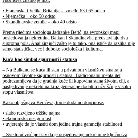
vlasništva znatno je niži:
• Francuska i Velika Britanija – između 63 i 65 odsto
• Njemačka – oko 50 odsto
• Skandinavske zemlje – oko 40 odsto
Prema riječima sociologa Jadranke Berić, na evropskoj mapi
posjedovanja nekretnina Balkan i Skandinavija predstavljaju dva
suprotna pola. Analizirajući zašto je to tako, ona ističe da razlika nije
samo statistička, već i duboko sociološka i kulturna.
Kuća kao simbol sigurnosti i statusa
– Na Balkanu se kuća ili stan u privatnom vlasništvu smatraju
osnovom životne sigurnosti i statusa. Tradicionalni mentalitet
podrazumijeva da je gradnja kuće ili kupovina stana životni cilj, a
nasljeđivanje nekretnina kroz generacije dodatno učvršćuje visoku
stopu vlasništva.
Kako objašnjava Berićeva, tome dodatno doprinose:
• slabo razvijeno tržište najma
• ekonomska nesigurnost
• uvjerenje da je vlastiti dom jedina trajna garancija stabilnosti
– Sve to učvršćuje stav da je posjedovanje nekretnine ključno za