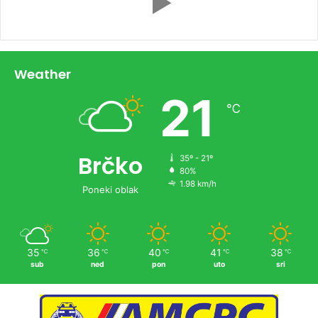
Weather
21
℃
Brčko
35º - 21º
80%
1.98 km/h
Poneki oblak
35
36
40
41
38
℃
℃
℃
℃
℃
sub
ned
pon
uto
sri