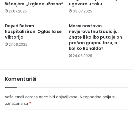
šišanjem: „Izgleda užasno“
ugovora u toku
21.07.2025
03.07.2025
Dejvid Bekam
Messi nastavio
hospitaliziran: Oglasila se
nevjerovatnu tradiciju:
Viktorija
Znate li koliko puta je on
prošao grupnu fazu, a
27.06.2025
koliko Ronaldo?
24.06.2025
Komentariši
Vaša email adresa neće biti objavljivana.
Neophodna polja su
označena sa
*
K
o
m