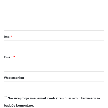
e
n
t
a
r
Ime
*
*
Email
*
Web stranica
Sačuvaj moje ime, email i web stranicu u ovom browseru za
buduće komentare.