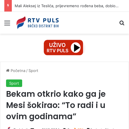
Mali Aleksej iz Teslića, prijevremeno rođena beba, dobio životnu bitku na UKC-u Srpske
Izbornik
Pr
Početna
/
Sport
Sport
Bekam otkrio kako ga je
Mesi šokirao: “To radi i u
ovim godinama”