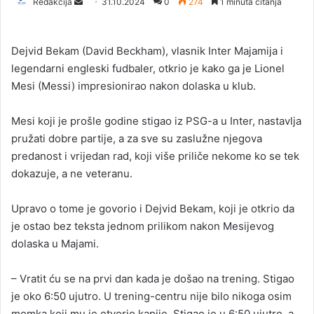
Redakcija
S
31.10.2024
0
274
1 minuta čitanja
e
n
Dejvid Bekam (David Beckham), vlasnik Inter Majamija i
d
legendarni engleski fudbaler, otkrio je kako ga je Lionel
a
Mesi (Messi) impresionirao nakon dolaska u klub.
n
e
Mesi koji je prošle godine stigao iz PSG-a u Inter, nastavlja
m
a
pružati dobre partije, a za sve su zaslužne njegova
i
predanost i vrijedan rad, koji više priliče nekome ko se tek
l
dokazuje, a ne veteranu.
Upravo o tome je govorio i Dejvid Bekam, koji je otkrio da
je ostao bez teksta jednom prilikom nakon Mesijevog
dolaska u Majami.
– Vratit ću se na prvi dan kada je došao na trening. Stigao
je oko 6:50 ujutro. U trening-centru nije bilo nikoga osim
momka koji mu je otvorio kapije. Stigao je u 6:50 ujutro, a