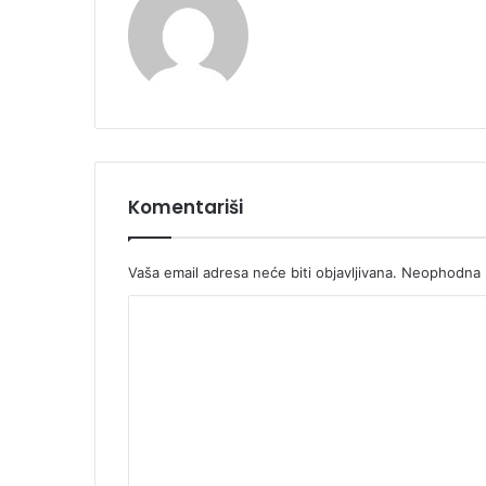
Komentariši
Vaša email adresa neće biti objavljivana.
Neophodna p
K
o
m
e
n
t