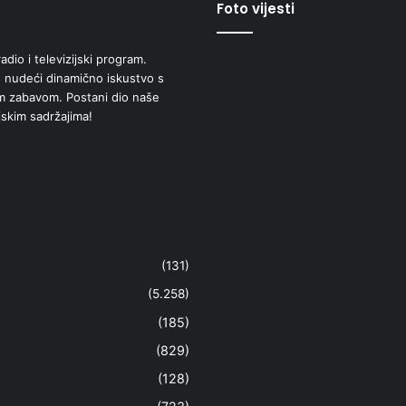
Foto vijesti
adio i televizijski program.
 nudeći dinamično iskustvo s
om zabavom. Postani dio naše
jskim sadržajima!
(131)
(5.258)
(185)
(829)
(128)