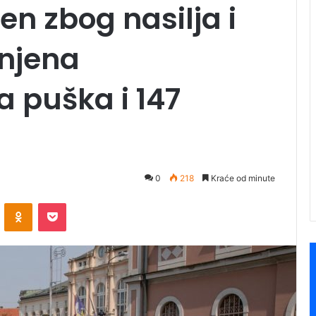
en zbog nasilja i
enjena
 puška i 147
0
218
Kraće od minute
ontakte
Odnoklassniki
Pocket