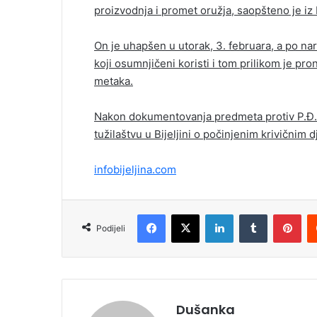
proizvodnja i promet oružja, saopšteno je iz P
On je uhapšen u utorak, 3. februara, a po na
koji osumnjičeni koristi i tom prilikom je p
metaka.
Nakon dokumentovanja predmeta protiv P.Đ.
tužilaštvu u Bijeljini o počinjenim krivičnim d
infobijeljina.com
Facebook
X
LinkedIn
Tumblr
Pinterest
Podijeli
Dušanka