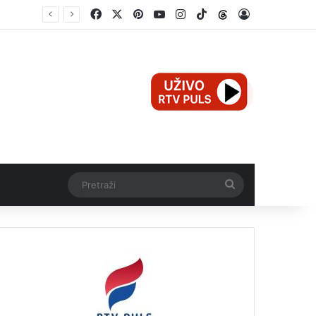
Facebook
X
Pinterest
YouTube
Instagram
TikTok
Threads
Log In
Pretraži