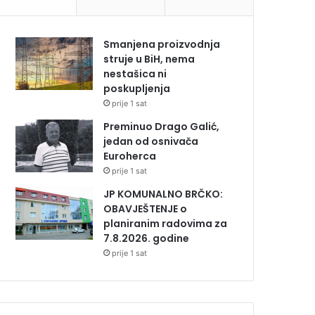
Smanjena proizvodnja
struje u BiH, nema
nestašica ni
poskupljenja
prije 1 sat
Preminuo Drago Galić,
jedan od osnivača
Euroherca
prije 1 sat
JP KOMUNALNO BRČKO:
OBAVJEŠTENJE o
planiranim radovima za
7.8.2026. godine
prije 1 sat