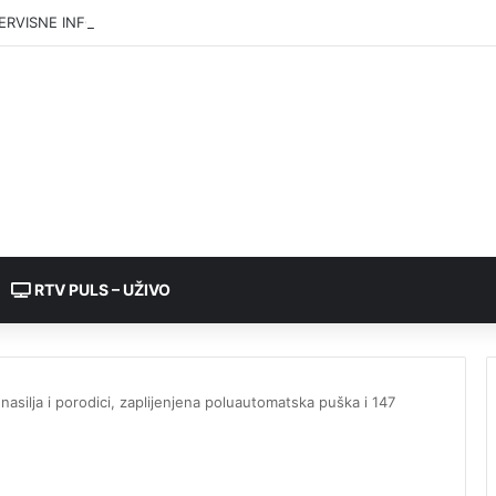
ERVISNE INFORMACIJE za četvrtak 6.8.2026. godine
RTV PULS – UŽIVO
nasilja i porodici, zaplijenjena poluautomatska puška i 147