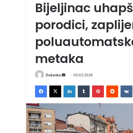
Bijeljinac uhapš
porodici, zaplij
poluautomatska
metaka
Dušanka
S
05.02.2026
e
Facebook
X
LinkedIn
Tumblr
Pinterest
Reddit
VK
n
d
a
n
e
m
a