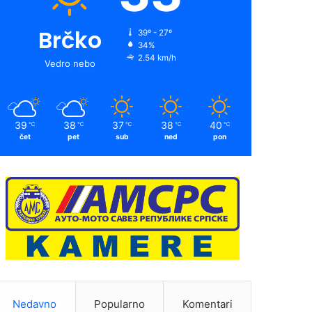
Brčko
39º - 27º
34%
2.54 km/h
Vedro nebo
39
38
37
38
40
℃
℃
℃
℃
℃
čet
pet
sub
ned
pon
Nedavno
Popularno
Komentari