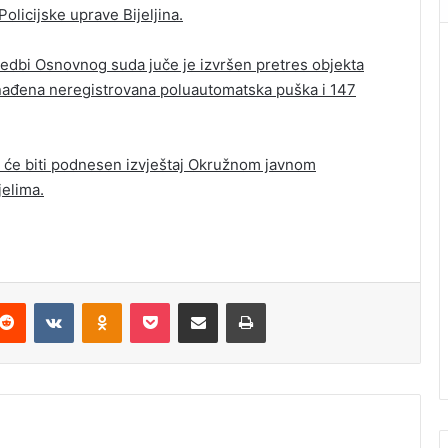
olicijske uprave Bijeljina.
redbi Osnovnog suda juče je izvršen pretres objekta
ronađena neregistrovana poluautomatska puška i 147
 će biti podnesen izvještaj Okružnom javnom
jelima.
Reddit
VKontakte
Odnoklassniki
Pocket
Podijeli putem Emaila
Štampaj