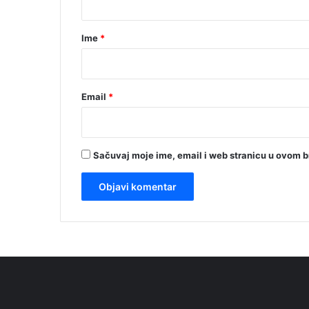
a
r
Ime
*
*
Email
*
Sačuvaj moje ime, email i web stranicu u ovom 