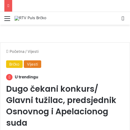
Izbornik
Pr
Početna
/
Vijesti
Brčko
Vijesti
U trendingu
Dugo čekani konkurs/
Glavni tužilac, predsjednik
Osnovnog i Apelacionog
suda