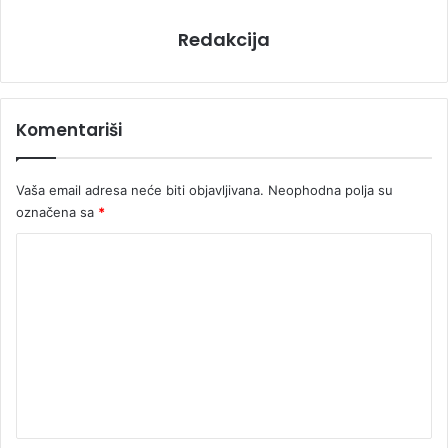
Redakcija
Komentariši
Vaša email adresa neće biti objavljivana.
Neophodna polja su
označena sa
*
K
o
m
e
n
t
a