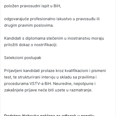
položen pravosudni ispit u BiH,
odgovarajuće profesionalno iskustvo u pravosuđu ili
drugim pravnim poslovima.
Kandidati s diplomama stečenim u inostranstvu moraju
priložiti dokaz o nostrifikaciji.
Selekcioni postupak
Prijavljeni kandidati prolaze kroz kvalifikacioni i pismeni
test, te strukturirani intervju u skladu sa pravilima i
procedurama VSTV-a BiH. Neuredne, nepotpune i
zakašnjele prijave neće biti uzete u razmatranje.
Dodatno: Nabavka poklona za odlazak u penziju