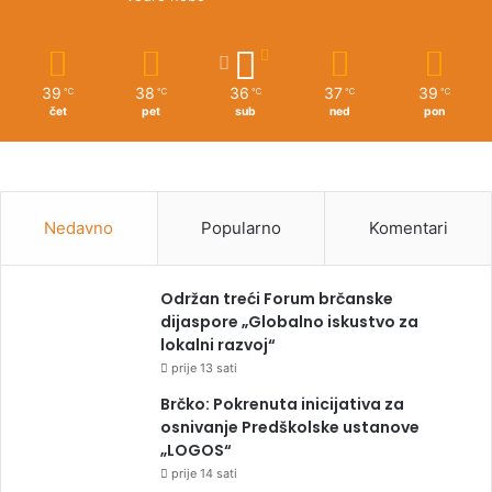
39
38
36
37
39
℃
℃
℃
℃
℃
čet
pet
sub
ned
pon
Nedavno
Popularno
Komentari
Održan treći Forum brčanske
dijaspore „Globalno iskustvo za
lokalni razvoj“
prije 13 sati
Brčko: Pokrenuta inicijativa za
osnivanje Predškolske ustanove
„LOGOS“
prije 14 sati