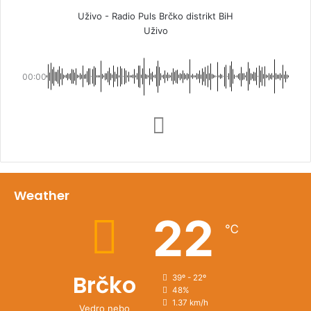
Uživo - Radio Puls Brčko distrikt BiH
Uživo
00:00
Weather
22
℃
Brčko
39º - 22º
48%
1.37 km/h
Vedro nebo