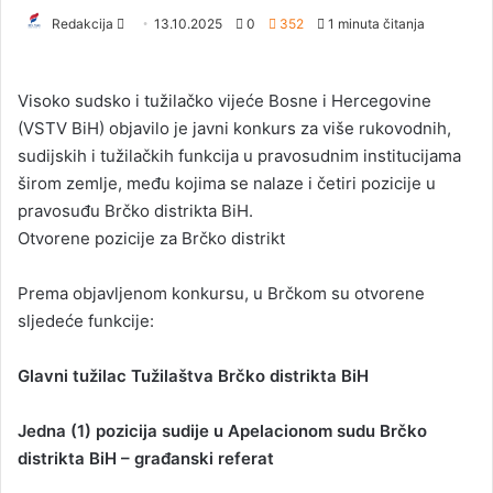
Redakcija
S
13.10.2025
0
352
1 minuta čitanja
e
n
Visoko sudsko i tužilačko vijeće Bosne i Hercegovine
d
(VSTV BiH) objavilo je javni konkurs za više rukovodnih,
a
sudijskih i tužilačkih funkcija u pravosudnim institucijama
n
širom zemlje, među kojima se nalaze i četiri pozicije u
e
pravosuđu Brčko distrikta BiH.
m
a
Otvorene pozicije za Brčko distrikt
i
l
Prema objavljenom konkursu, u Brčkom su otvorene
sljedeće funkcije:
Glavni tužilac Tužilaštva Brčko distrikta BiH
Jedna (1) pozicija sudije u Apelacionom sudu Brčko
distrikta BiH – građanski referat