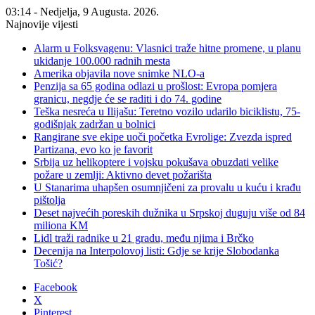
03:14 - Nedjelja, 9 Augusta. 2026.
Najnovije vijesti
Alarm u Folksvagenu: Vlasnici traže hitne promene, u planu
ukidanje 100.000 radnih mesta
Amerika objavila nove snimke NLO-a
Penzija sa 65 godina odlazi u prošlost: Evropa pomjera
granicu, negdje će se raditi i do 74. godine
Teška nesreća u Ilijašu: Teretno vozilo udarilo biciklistu, 75-
godišnjak zadržan u bolnici
Rangirane sve ekipe uoči početka Evrolige: Zvezda ispred
Partizana, evo ko je favorit
Srbija uz helikoptere i vojsku pokušava obuzdati velike
požare u zemlji: Aktivno devet požarišta
U Stanarima uhapšen osumnjičeni za provalu u kuću i krađu
pištolja
Deset najvećih poreskih dužnika u Srpskoj duguju više od 84
miliona KM
Lidl traži radnike u 21 gradu, među njima i Brčko
Decenija na Interpolovoj listi: Gdje se krije Slobodanka
Tošić?
Facebook
X
Pinterest