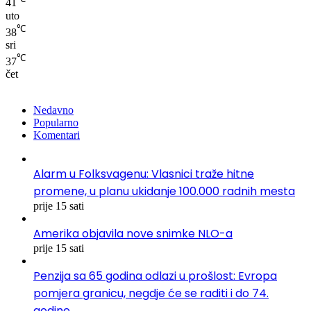
41
uto
℃
38
sri
℃
37
čet
Nedavno
Popularno
Komentari
Alarm u Folksvagenu: Vlasnici traže hitne
promene, u planu ukidanje 100.000 radnih mesta
prije 15 sati
Amerika objavila nove snimke NLO-a
prije 15 sati
Penzija sa 65 godina odlazi u prošlost: Evropa
pomjera granicu, negdje će se raditi i do 74.
godine