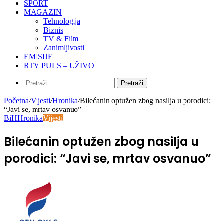
SPORT
MAGAZIN
Tehnologija
Biznis
TV & Film
Zanimljivosti
EMISIJE
RTV PULS – UŽIVO
Pretraži
Početna
/
Vijesti
/
Hronika
/
Bilećanin optužen zbog nasilja u porodici:
“Javi se, mrtav osvanuo”
BiH
Hronika
Vijesti
Bilećanin optužen zbog nasilja u
porodici: “Javi se, mrtav osvanuo”