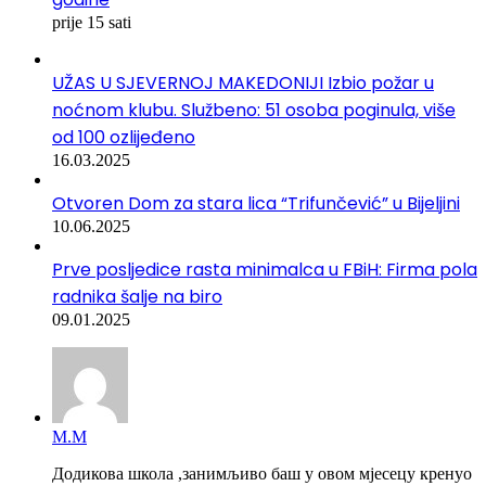
prije 15 sati
UŽAS U SJEVERNOJ MAKEDONIJI Izbio požar u
noćnom klubu. Službeno: 51 osoba poginula, više
od 100 ozlijeđeno
16.03.2025
Otvoren Dom za stara lica “Trifunčević” u Bijeljini
10.06.2025
Prve posljedice rasta minimalca u FBiH: Firma pola
radnika šalje na biro
09.01.2025
М.М
Додикова школа ,занимљиво баш у овом мјесецу кренуо