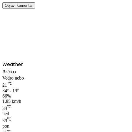
00:00
Weather
Brčko
Vedro nebo
℃
21
34º - 19º
66%
1.85 km/h
℃
34
ned
℃
39
pon
℃