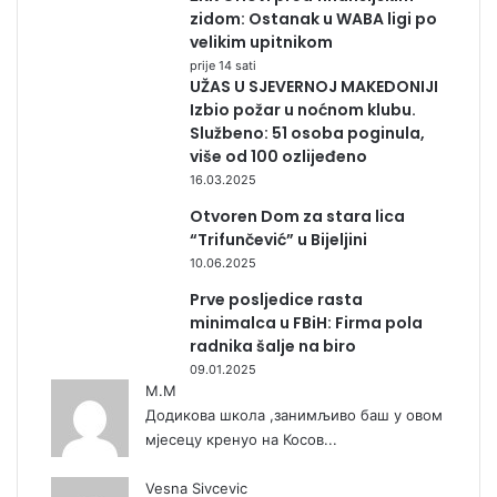
zidom: Ostanak u WABA ligi po
velikim upitnikom
prije 14 sati
UŽAS U SJEVERNOJ MAKEDONIJI
Izbio požar u noćnom klubu.
Službeno: 51 osoba poginula,
više od 100 ozlijeđeno
16.03.2025
Otvoren Dom za stara lica
“Trifunčević” u Bijeljini
10.06.2025
Prve posljedice rasta
minimalca u FBiH: Firma pola
radnika šalje na biro
09.01.2025
М.М
Додикова школа ,занимљиво баш у овом
мјесецу кренуо на Косов...
Vesna Sivcevic