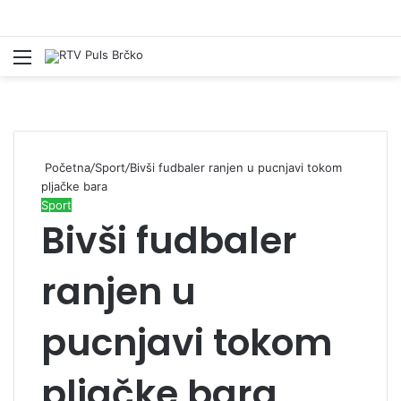
Izbornik
Pr
Početna
/
Sport
/
Bivši fudbaler ranjen u pucnjavi tokom
pljačke bara
Sport
Bivši fudbaler
ranjen u
pucnjavi tokom
pljačke bara