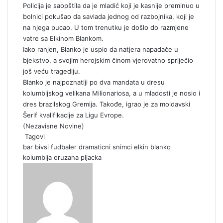
Policija je saopštila da je mladić koji je kasnije preminuo u
bolnici pokušao da savlada jednog od razbojnika, koji je
na njega pucao. U tom trenutku je došlo do razmjene
vatre sa Еlkinom Blankom.
Iako ranjen, Blanko je uspio da natjera napadače u
bjekstvo, a svojim herojskim činom vjerovatno spriječio
još veću tragediju.
Blanko je najpoznatiji po dva mandata u dresu
kolumbijskog velikana Milionariosa, a u mladosti je nosio i
dres brazilskog Gremija. Takođe, igrao je za moldavski
Šerif kvalifikacije za Ligu Еvrope.
(
Nezavisne Novine
)
Tagovi
bar
bivsi fudbaler
dramaticni snimci
elkin blanko
kolumbija
oruzana pljacka
S
e
n
d
a
n