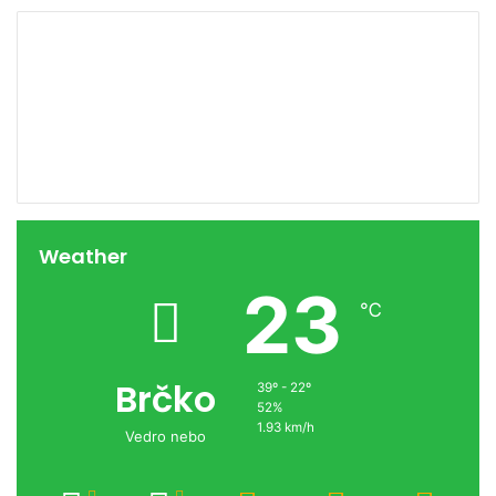
00:00
Weather
23
℃
Brčko
39º - 22º
52%
1.93 km/h
Vedro nebo