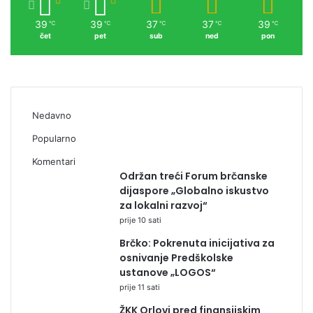
39
39
37
37
39
℃
℃
℃
℃
℃
čet
pet
sub
ned
pon
Nedavno
Popularno
Komentari
Održan treći Forum brčanske
dijaspore „Globalno iskustvo
za lokalni razvoj“
prije 10 sati
Brčko: Pokrenuta inicijativa za
osnivanje Predškolske
ustanove „LOGOS“
prije 11 sati
ŽKK Orlovi pred finansijskim