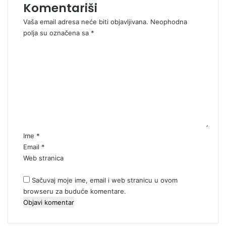
Komentariši
Vaša email adresa neće biti objavljivana.
Neophodna
polja su označena sa
*
K
o
m
e
n
t
a
r
*
Ime
*
Email
*
Web stranica
Sačuvaj moje ime, email i web stranicu u ovom
browseru za buduće komentare.