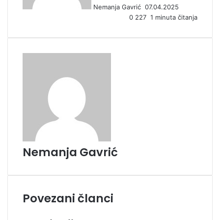
Nemanja Gavrić
07.04.2025
e
0
227
1 minuta čitanja
m
a
i
l
Nemanja Gavrić
Povezani članci