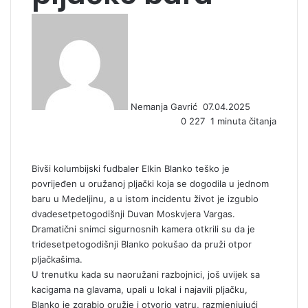
S
e
n
d
a
n
Nemanja Gavrić
07.04.2025
e
0
227
1 minuta čitanja
m
a
i
l
Bivši kolumbijski fudbaler Еlkin Blanko teško je
povrijeđen u oružanoj pljački koja se dogodila u jednom
baru u Medeljinu, a u istom incidentu život je izgubio
dvadesetpetogodišnji Duvan Moskvjera Vargas.
Dramatični snimci sigurnosnih kamera otkrili su da je
tridesetpetogodišnji Blanko pokušao da pruži otpor
pljačkašima.
U trenutku kada su naoružani razbojnici, još uvijek sa
kacigama na glavama, upali u lokal i najavili pljačku,
Blanko je zgrabio oružje i otvorio vatru, razmjenjujući