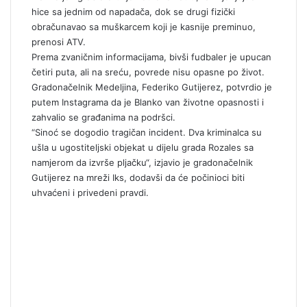
hice sa jednim od napadača, dok se drugi fizički
obračunavao sa muškarcem koji je kasnije preminuo,
prenosi
ATV.
Prema zvaničnim informacijama, bivši fudbaler je upucan
četiri puta, ali na sreću, povrede nisu opasne po život.
Gradonačelnik Medeljina, Federiko Gutijerez, potvrdio je
putem Instagrama da je Blanko van životne opasnosti i
zahvalio se građanima na podršci.
“Sinoć se dogodio tragičan incident. Dva kriminalca su
ušla u ugostiteljski objekat u dijelu grada Rozales sa
namjerom da izvrše pljačku“, izjavio je gradonačelnik
Gutijerez na mreži Iks, dodavši da će počinioci biti
uhvaćeni i privedeni pravdi.