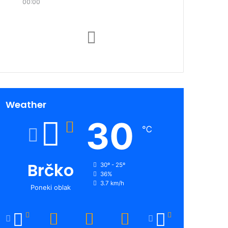
00:00
Weather
30
℃
Brčko
30º - 25º
36%
3.7 km/h
Poneki oblak