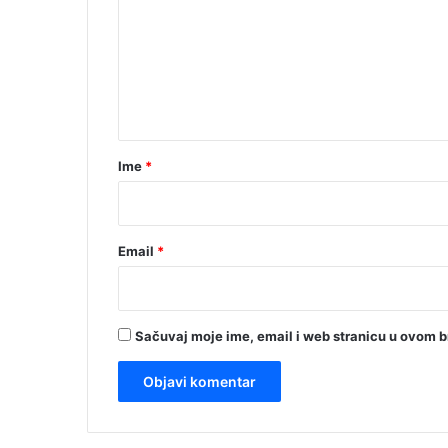
m
e
n
t
a
r
Ime
*
*
Email
*
Sačuvaj moje ime, email i web stranicu u ovom 