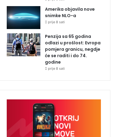
Amerika objavila nove
snimke NLO-a
prije 8 sati
Penzija sa 65 godina
odlazi u prošlost: Evropa
pomjera granicu, negdje
će se raditi i do 74.
godine
prije 8 sati