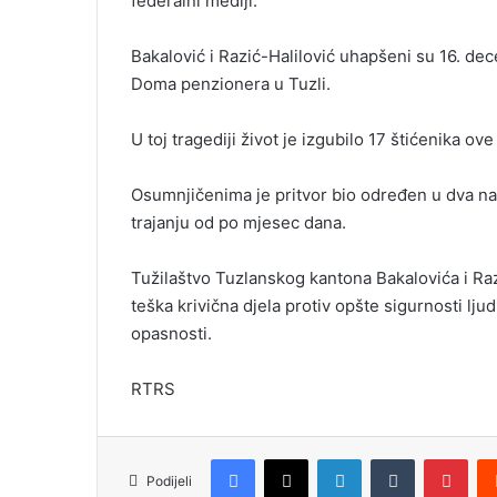
federalni mediji.
Bakalović i Razić-Halilović uhapšeni su 16. de
Doma penzionera u Tuzli.
U toj tragediji život je izgubilo 17 štićenika o
Osumnjičenima je pritvor bio određen u dva nav
trajanju od po mjesec dana.
Tužilaštvo Tuzlanskog kantona Bakalovića i Razi
teška krivična djela protiv opšte sigurnosti lju
opasnosti.
RTRS
Facebook
X
LinkedIn
Tumblr
Pinterest
Podijeli