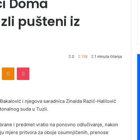
oci Doma
li pušteni iz
0
158
1 minuta čitanja
ontakte
Odnoklassniki
Pocket
Bakalović i njegova saradnica Zinaida Razić-Halilović
tonalnog suda u Tuzli.
dbrane i predmet vratio na ponovno odlučivanje, nakon
nju mjere pritvora za oboje osumnjičenih, prenose