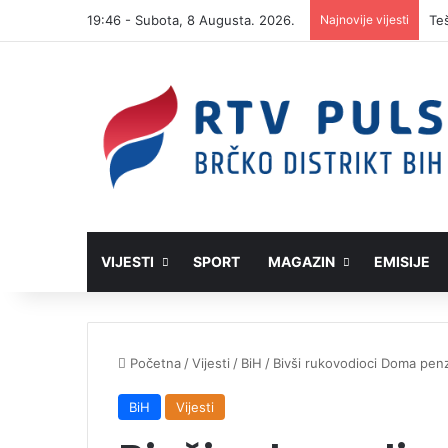
19:46 - Subota, 8 Augusta. 2026.
Najnovije vijesti
VIJESTI
SPORT
MAGAZIN
EMISIJE
Početna
/
Vijesti
/
BiH
/
Bivši rukovodioci Doma penzi
BiH
Vijesti