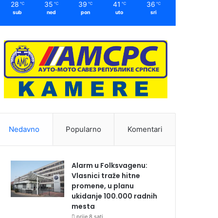
28
35
39
41
36
℃
℃
℃
℃
℃
sub
ned
pon
uto
sri
Nedavno
Popularno
Komentari
Alarm u Folksvagenu:
Vlasnici traže hitne
promene, u planu
ukidanje 100.000 radnih
mesta
prije 8 sati