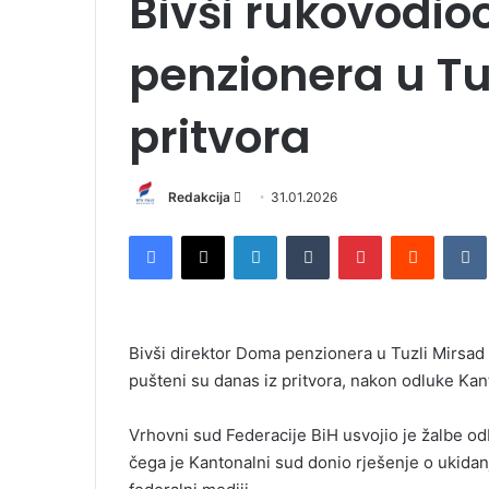
Bivši rukovodi
penzionera u Tuz
pritvora
Redakcija
S
31.01.2026
e
Facebook
X
LinkedIn
Tumblr
Pinterest
Reddit
VK
n
d
a
n
Bivši direktor Doma penzionera u Tuzli Mirsad 
e
pušteni su danas iz pritvora, nakon odluke Kan
m
a
i
Vrhovni sud Federacije BiH usvojio je žalbe o
l
čega je Kantonalni sud donio rješenje o ukida