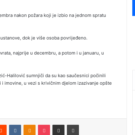
cembra nakon požara koji je izbio na jednom spratu
ve ustanove, dok je više osoba povrijeđeno.
rata, najprije u decembru, a potom i u januaru, u
ć-Halilović sumnjiči da su kao saučesnici počinili
di i imovine, u vezi s krivičnim djelom izazivanje opšte
Reddit
VKontakte
Odnoklassniki
Pocket
Podijeli putem Emaila
Štampaj