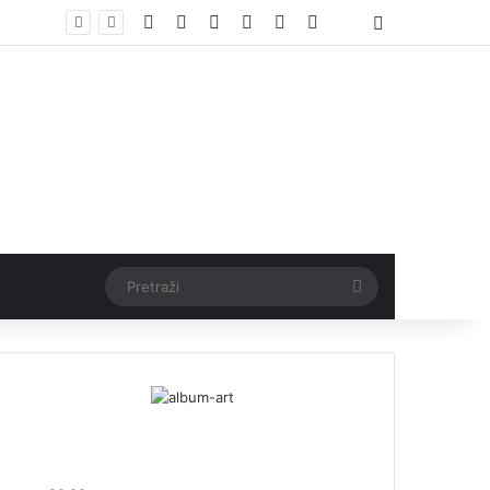
Facebook
X
Pinterest
YouTube
Instagram
TikTok
Threads
Log In
Teška nesreća u Ilijašu: Teretno vozilo udarilo biciklistu, 75-godišnjak zadržan u bolnici
Pretraži