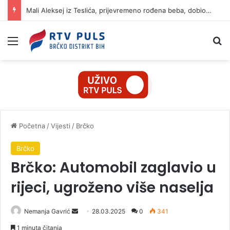
Mali Aleksej iz Teslića, prijevremeno rođena beba, dobio životnu bitku na UKC-u Srpske
Izbornik
Pr
Početna
/
Vijesti
/
Brčko
Brčko
Brčko: Automobil zaglavio u
rijeci, ugroženo više naselja
Nemanja Gavrić
S
28.03.2025
0
341
e
1 minuta čitanja