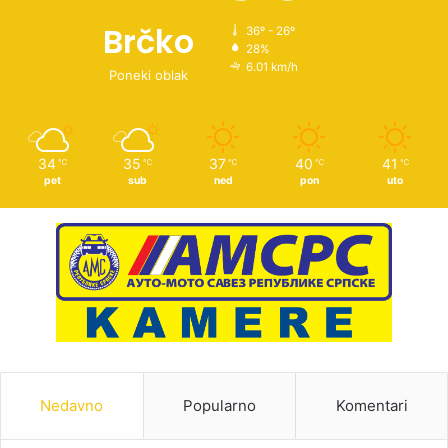
Brčko
36º - 26º
28%
6.01 km/h
Poneki oblak
34
35
37
40
41
℃
℃
℃
℃
℃
pet
sub
ned
pon
uto
Nedavno
Popularno
Komentari