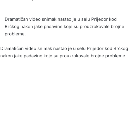
n
d
a
Dramatičan video snimak nastao je u selu Prijedor kod
n
Brčkog nakon jake padavine koje su prouzrokovale brojne
e
probleme.
m
a
Dramatičan video snimak nastao je u selu Prijedor kod Brčkog
i
nakon jake padavine koje su prouzrokovale brojne probleme.
l