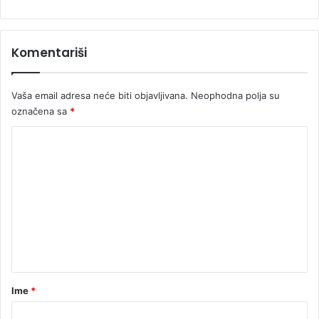
Komentariši
Vaša email adresa neće biti objavljivana.
Neophodna polja su
označena sa
*
K
o
m
e
n
t
a
r
Ime
*
*