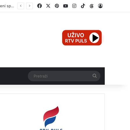
Facebook
X
Pinterest
YouTube
Instagram
TikTok
Threads
Log In
Pretraži