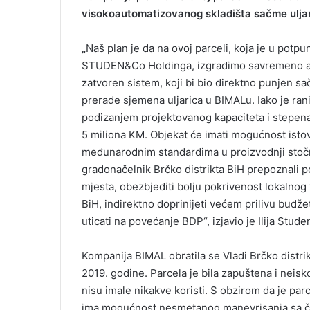
visokoautomatizovanog skladišta sačme uljar
„
Naš plan je da na ovoj parceli, koja je u potp
STUDEN&Co Holdinga, izgradimo savremeno au
zatvoren sistem, koji bi bio direktno punjen
prerade sjemena uljarica u BIMALu. Iako je rani
podizanjem projektovanog kapaciteta i stepena a
5 miliona KM. Objekat će imati mogućnost istov
međunarodnim standardima u proizvodnji stočne
gradonačelnik Brčko distrikta BiH prepoznali po
mjesta, obezbjediti bolju pokrivenost lokalnog
BiH, indirektno doprinijeti većem prilivu budže
uticati na povećanje BDP“, izjavio je Ilija Stud
Kompanija BIMAL obratila se Vladi Brčko distr
2019. godine. Parcela je bila zapuštena i neisk
nisu imale nikakve koristi. S obzirom da je parc
ima mogućnost nesmetanog manevrisanja sa č