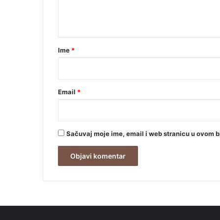
n
t
a
r
Ime
*
*
Email
*
Sačuvaj moje ime, email i web stranicu u ovom 