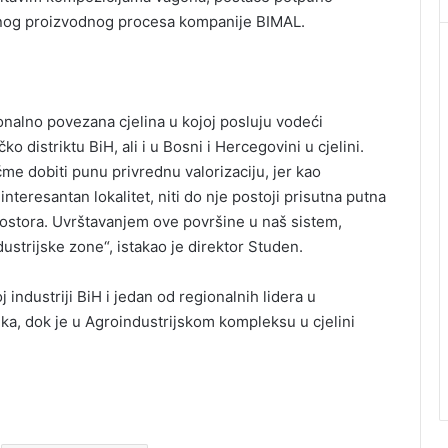
tnog proizvodnog procesa kompanije BIMAL.
onalno povezana cjelina u kojoj posluju vodeći
o distriktu BiH, ali i u Bosni i Hercegovini u cjelini.
e dobiti punu privrednu valorizaciju, jer kao
interesantan lokalitet, niti do nje postoji prisutna putna
rostora. Uvrštavanjem ove površine u naš sistem,
ustrijske zone“, istakao je direktor Studen.
industriji BiH i jedan od regionalnih lidera u
ika, dok je u Agroindustrijskom kompleksu u cjelini