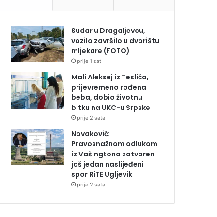
Sudar u Dragaljevcu,
vozilo završilo u dvorištu
mljekare (FOTO)
prije 1 sat
Mali Aleksej iz Teslića,
prijevremeno rođena
beba, dobio životnu
bitku na UKC-u Srpske
prije 2 sata
Novaković:
Pravosnažnom odlukom
iz Vašingtona zatvoren
još jedan naslijeđeni
spor RiTE Ugljevik
prije 2 sata