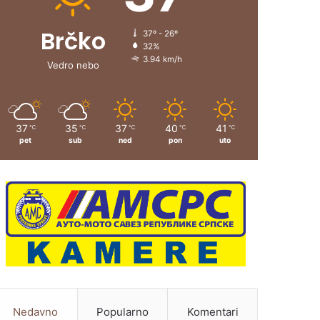
Brčko
37º - 26º
32%
3.94 km/h
Vedro nebo
37
35
37
40
41
℃
℃
℃
℃
℃
pet
sub
ned
pon
uto
Nedavno
Popularno
Komentari