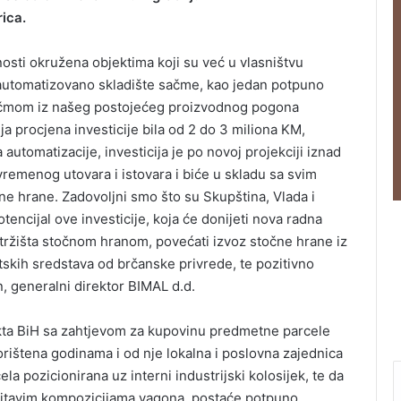
ica.
unosti okružena objektima koji su već u vlasništvu
tomatizovano skladište sačme, kao jedan potpuno
 sačmom iz našeg postojećeg proizvodnog pogona
ja procjena investicije bila od 2 do 3 miliona KM,
utomatizacije, investicija je po novoj projekciji iznad
remenog utovara i istovara i biće u skladu sa svim
 hrane. Zadovoljni smo što su Skupština, Vlada i
tencijal ove investicije, koja će donijeti nova radna
 tržišta stočnom hranom, povećati izvoz stočne hrane iz
tskih sredstava od brčanske privrede, te pozitivno
en, generalni direktor BIMAL d.d.
ikta BiH sa zahtjevom za kupovinu predmetne parcele
orištena godinama i od nje lokalna i poslovna zajednica
ela pozicionirana uz interni industrijski kolosijek, te da
itavim kompozicijama vagona, postaće potpuno