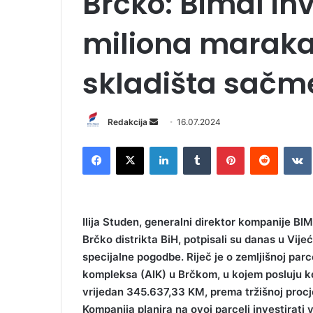
Brčko: Bimal inv
miliona maraka
skladišta sačm
Redakcija
S
16.07.2024
e
Facebook
X
LinkedIn
Tumblr
Pinterest
Reddit
VK
n
d
a
n
Ilija Studen, generalni direktor kompanije BIM
e
Brčko distrikta BiH, potpisali su danas u Vij
m
specijalne pogodbe. Riječ je o zemljišnoj parc
a
i
kompleksa (AIK) u Brčkom, u kojem posluju 
l
vrijedan 345.637,33 KM, prema tržišnoj procjen
Kompanija planira na ovoj parceli investirati 