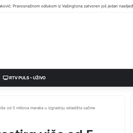
ljina: Otkrivena plantaža indijske konoplje
RTV PULS – UŽIVO
više od 5 miliona maraka u izgradnju skladišta sačme