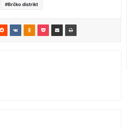
Brčko distrikt
Reddit
VKontakte
Odnoklassniki
Pocket
Podijeli putem Emaila
Štampaj