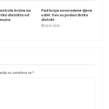
ontrole brzine na
Pad broja novorođene djece
rčko distrikta od
u BiH: Ovo su podaci Brčko
januara
distrikt
29.10.2025
olja su označena sa
*