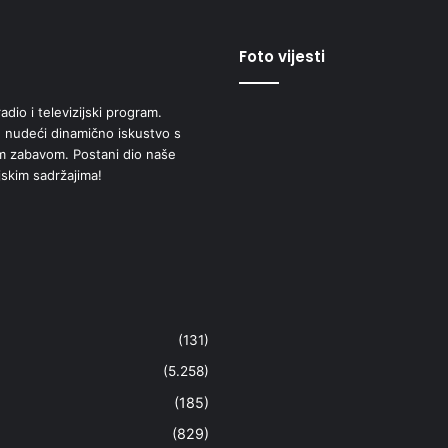
Foto vijesti
adio i televizijski program.
 nudeći dinamično iskustvo s
om zabavom. Postani dio naše
jskim sadržajima!
(131)
(5.258)
(185)
(829)