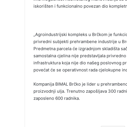
iskorišten i funkcionalno povezan dio komple
„Agroindustrijski kompleks u Brčkom je funkci
privredni subjekti prehrambene industrije u Brčk
Predmetna parcela će izgradnjom skladišta sačm
samostalna cjelina nije predstavljala privredno 
infrastruktura koja nije dio našeg poslovnog p
povećat će se operativnost rada cjelokupne ind
Kompanija BIMAL Brčko je lider u prehrambenoj 
proizvodnji ulja. Trenutno zapošljava 300 radn
zaposleno 600 radnika.