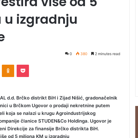
estira više od 5
 u izgradnju
e
0
380
2 minutes read
ontakte
Odnoklassniki
Pocket
AL d.d. Brčko distrikt BiH i Zijad Nišić, gradonačelnik
ećnici u Brčkom Ugovor o prodaji nekretnine putem
eli koja se nalazi u krugu Agroindustrijskog
kompanije članice STUDEN&Co Holdinga. Ugovor je
i Direkcije za finansije Brčko distrikta BiH.
više od 5 miliona KM u izgradnju