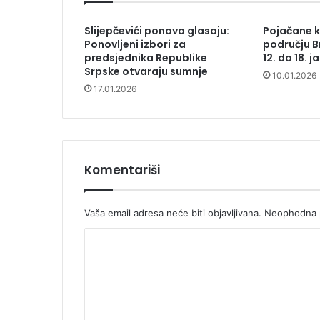
Slijepčevići ponovo glasaju:
Pojačane k
Ponovljeni izbori za
području B
predsjednika Republike
12. do 18. 
Srpske otvaraju sumnje
10.01.2026
17.01.2026
Komentariši
Vaša email adresa neće biti objavljivana.
Neophodna p
K
o
m
e