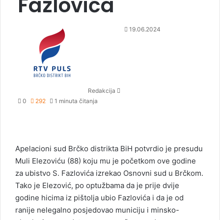
Fazlovića
S
19.06.2024
e
n
d
a
n
Redakcija
e
0
292
1 minuta čitanja
m
a
i
l
Apelacioni sud Brčko distrikta BiH potvrdio je presudu
Muli Elezoviću (88) koju mu je početkom ove godine
za ubistvo S. Fazlovića izrekao Osnovni sud u Brčkom.
Tako je Elezović, po optužbama da je prije dvije
godine hicima iz pištolja ubio Fazlovića i da je od
ranije nelegalno posjedovao municiju i minsko-