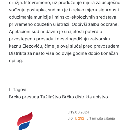
oružja. Istovremeno, uz produženje mjera za uspješno
vođenje postupka, sud mu je izrekao mjeru sigurnosti
oduzimanja municije i minsko-ekplozivnih sredstava
privremeno oduzetih u istrazi. Odbivši žalbu odbrane,
Apelacioni sud nedavno je u cijelosti potvrdio
prvostepenu presudu i desetogodišnju zatvorsku
kaznu Elezoviću, čime je ovaj slučaj pred pravosuđem
Distrikta za nešto više od dvije godine dobio konačan
epilog.
Tagovi
Brcko
presuda
Tužilaštvo Brčko distrikta
ubistvo
S
19.06.2024
e
0
292
1 minuta čitanja
n