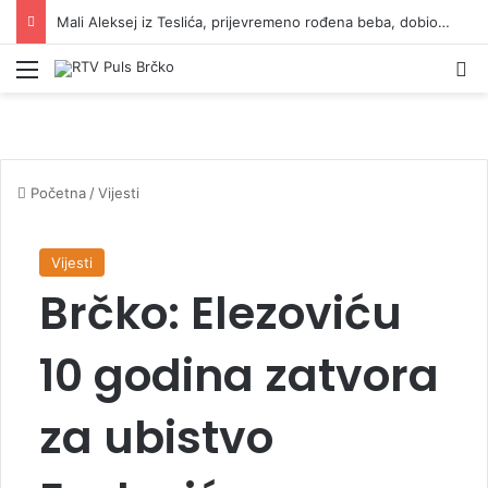
Mali Aleksej iz Teslića, prijevremeno rođena beba, dobio životnu bitku na UKC-u Srpske
Izbornik
Pr
Početna
/
Vijesti
Vijesti
Brčko: Elezoviću
10 godina zatvora
za ubistvo