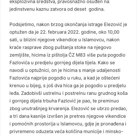
eksplozivna sredstva, pravosnažno osuđen na
jedinstvenu kaznu zatvora od deset godina.
Podsjetimo, nakon brzog okončanja istrage Elezović je
optužen da je 22. februara 2022. godine, oko 10,00
sati, u blizini njegove vikendice u Islamovcu, nakon
kraće rasprave zbog puštanja stoke na njegovo
zemljište, hicima iz pištolja ČZ M83 više puta pogodio
Fazlovića u predjelu gornjeg dijela tijela. Kako se
navodi u optužnici, on je hicima s manje udaljenosti
Fazlovića najprije pogodio u ruku, a kad je oštećeni
krenuo u bijeg, s još dva hica ga je pogodio u predjelu
leđa. Zadobivši ustrelnu i postrelnu ranu grudnog koša
i gornjeg dijela trbuha Fazlović je pao, te preminuo
zbog unutrašnjeg krvarenja. Elezović se ubrzo predao,
a tri dana kasnije izvršen je pretres njegove vikendice
i pomoćnih prostorija u Islamovcu, gdje je pronađena i
privremeno oduzeta veća količina municije i minsko-