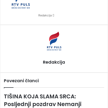
d
a
n
Redakcija
e
m
a
i
l
Redakcija
Povezani članci
TIŠINA KOJA SLAMA SRCA:
Posljednji pozdrav Nemanji