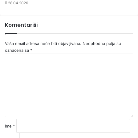
28.04.2026
Komentariši
Vaša email adresa neće biti objavljivana.
Neophodna polja su
označena sa
*
K
o
m
e
n
t
a
r
*
Ime
*