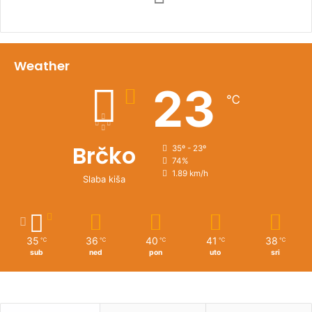
Weather
23
℃
Brčko
35º - 23º
74%
1.89 km/h
Slaba kiša
35
36
40
41
38
℃
℃
℃
℃
℃
sub
ned
pon
uto
sri