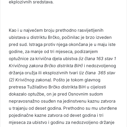
ekplozivnih sredstava.
Kao i u najvećem broju prethodno rasvijetljenih
ubistava u distriktu Brčko, počinilac je brzo izveden
pred sud. Istraga protiv njega okončana je u maju iste
godine, za manje od tri mjeseca, podizanjem
optužnice za krivična djela ubistva
(iz člana 163 stav 1
Krivičnog zakona Brčko distrikta BiH)
i nedozvoljenog
držanja oružja ili eksplozivnih tvari (
iz člana 365 stav
(2) Krivičnog zakona).
Pošto je tokom glavnog
pretresa Tužilaštvo Brčko distrikta BiH u cijelosti
dokazalo optužbe, on je pred Osnovnim sudom
nepravosnažno osuđen na jedinstvenu kaznu zatvora
u trajanju od deset godina. Prethodno su mu utvrđene
pojedinačne kazne zatvora od devet godina i tri
mjeseca za ubistvo i godinu za nedozvoljeno držanje