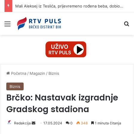
Mali Aleksej iz Teslića, prijevremeno rođena beba, dobio životnu bitku na UKC-u Srpske
Izbornik
Pr
Početna
/
Magazin
/
Biznis
Biznis
Brčko: Nastavak izgradnje
Gradskog stadiona
Redakcija
S
17.05.2024
0
348
1 minuta čitanja
e