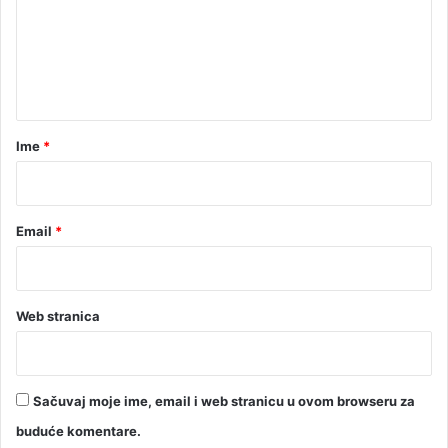
e
n
t
a
r
Ime
*
*
Email
*
Web stranica
Sačuvaj moje ime, email i web stranicu u ovom browseru za
buduće komentare.