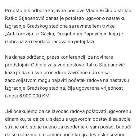
n
Predstojnik odbora za javne poslove Vlade Brčko distrikta
d
Ratko Stjepanović danas je potpisao ugovor o nastavku
a
izgradnje Gradskog stadiona sa ravnateljem trvtke
n
„Antikorozija“ iz Gacka, Dragutinom Papovićem koja je
e
izabrana za izvođača radova na petoj fazi.
m
a
i
Na danas održanoj press konferenciji za novinare
l
predstojnik Odijela za javne poslove Ratko Stjepanović
kaza je da su sve procedure završene i da se sa
zadovoljstvom mogu najaviti početak radova na nastavku
izgradnje Gradskog stadina, čija ugovorena vrijednost
iznosi 6.900.000 KM.
„Mi očekujemo da će izvođač radova poštovati ugovorenu
dinamiku, te da će u skladu s ugovorom dostaviti sa svoje
strane ono što je nužno za uvođenje u sam posao, budući
da se nalazimo na samom početku građevinske sezone“