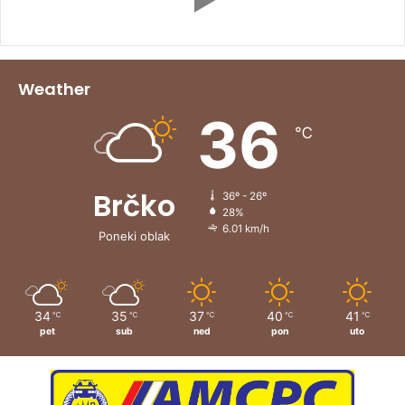
Weather
36
℃
Brčko
36º - 26º
28%
6.01 km/h
Poneki oblak
34
35
37
40
41
℃
℃
℃
℃
℃
pet
sub
ned
pon
uto