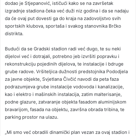
dodao je Stjepanović, ističući kako se na završetak
izgradnje stadiona čeka već duži niz godina i da se nadaju
da će ovaj put dovesti ga do kraja na zadovoljstvo svih
sportskih klubova, sportaša i svakog stanovnika Brčko
distrikta.
Budući da se Gradski stadion radi već dugo, te su neki
dijelovi već i dotrajali, potrebno jeb izvršiti popravku i
rekonstrukciju pojedinih dijelova, te instalacije i bdruge
grube radove. Vršiteljica dužnosti predstojnika Pododjela
za javne objekte, Svjetlana Čivčić navodi da peta faza
podrazumjeva grube instalacije vodovoda i kanalizacije,
kao i elektro i mašinskih instalacija, zatim malterisanje,
podne glazure, zatvaranje objekta fasadom aluminijskom
bravarijom, fasada na objektu, završna obrada tribina, te
parking prostor na ulazu.
„Mi smo već obradili dinamički plan vezan za ovaj stadion i