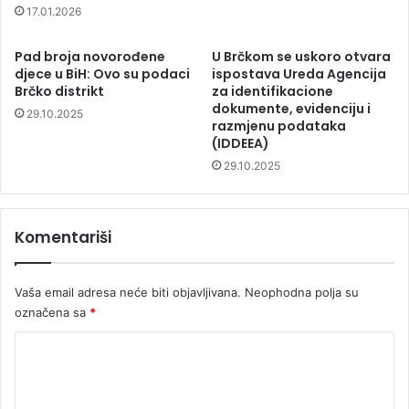
17.01.2026
Pad broja novorođene
U Brčkom se uskoro otvara
djece u BiH: Ovo su podaci
ispostava Ureda Agencija
Brčko distrikt
za identifikacione
dokumente, evidenciju i
29.10.2025
razmjenu podataka
(IDDEEA)
29.10.2025
Komentariši
Vaša email adresa neće biti objavljivana.
Neophodna polja su
označena sa
*
K
o
m