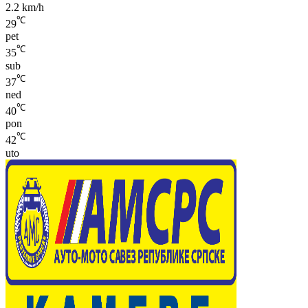
2.2 km/h
℃
29
pet
℃
35
sub
℃
37
ned
℃
40
pon
℃
42
uto