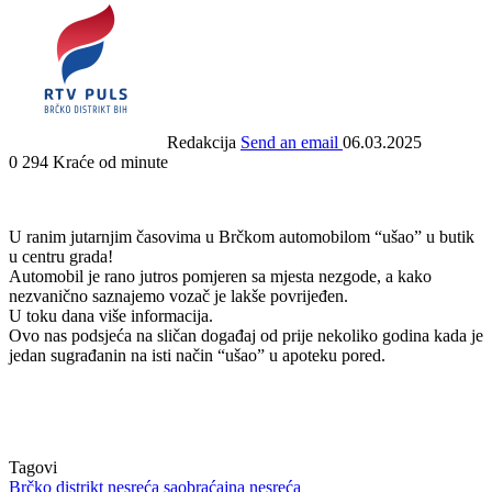
Redakcija
Send an email
06.03.2025
0
294
Kraće od minute
U ranim jutarnjim časovima u Brčkom automobilom “ušao” u butik
u centru grada!
Automobil je rano jutros pomjeren sa mjesta nezgode, a kako
nezvanično saznajemo vozač je lakše povrijeđen.
U toku dana više informacija.
Ovo nas podsjeća na sličan događaj od prije nekoliko godina kada je
jedan sugrađanin na isti način “ušao” u apoteku pored.
Tagovi
Brčko distrikt
nesreća
saobraćajna nesreća