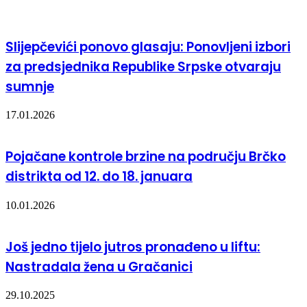
Slijepčevići ponovo glasaju: Ponovljeni izbori
za predsjednika Republike Srpske otvaraju
sumnje
17.01.2026
Pojačane kontrole brzine na području Brčko
distrikta od 12. do 18. januara
10.01.2026
Još jedno tijelo jutros pronađeno u liftu:
Nastradala žena u Gračanici
29.10.2025