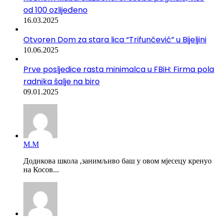
od 100 ozlijeđeno
16.03.2025
Otvoren Dom za stara lica “Trifunčević” u Bijeljini
10.06.2025
Prve posljedice rasta minimalca u FBiH: Firma pola
radnika šalje na biro
09.01.2025
М.М
Додикова школа ,занимљиво баш у овом мјесецу кренуо
на Косов...