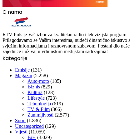
O nama
RTV Puls je Vaš izbor za kvalitetan radio i televizijski program.
Prilagođavamo se Vašim interesima, nudeći dinamično iskustvo s
svježim informacijama i raznovrsnom zabavom. Postani dio naše
zajednice i uživaj u vrhunskim medijskim sadržajima!
Kategorije
Emisije
(131)
Magazin
(5.258)
Auto-moto
(185)
Biznis
(829)
Kultura
(128)
Lifestyle
(723)
Tehnologija
(619)
TV & Film
(366)
Zanimljivosti
(2.577)
Sport
(1.836)
Uncategorized
(129)
Vijesti
(11.059)
BiH
(3.029)