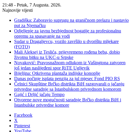
21:48 - Petak, 7 Augusta. 2026.
Najnovije vijesti
Gradiška: Zaboravio suprugu na graničnom prelazu i nastavio
put za Njemačku
Odjeljenje za javnu bezbjednost bogatije za profesionalnu
opremu za spasavanje na vodi
Sudar u Dragaljevcu, vozilo završilo u dvorištu mljekare
(FOTO)
Mali Aleksej iz Teslića, prijevremeno rođena beba, dobio
životnu bitku na UKC-u Srpske
Novaković: Pravosnažnom odlukom iz Vašingtona zatvoren
još jedan naslijeđeni spor RiTE Ugljevik
Bijeljina: Otkrivena plantaža indijske konoplje
Danas počinje isplata penzija za jul mjesec Fond PIO RS
Čelnici Skupštine Brčko distrikta BiH razgovarali o jačanju
privredne saradnje sa Istanbulskom privrednom komorom
Gajić i Drljić jačaju Tempo
Otvorene nove mogućnosti saradnje Brčko distrikta BiH i
Istanbulske privredne komore
Facebook
X
Pinterest
YouTube