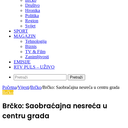
Brčko
Društvo
Hronika
Politika
Region
Svijet
SPORT
MAGAZIN
Tehnologija
Biznis
TV & Film
Zanimljivosti
EMISIJE
RTV PULS – UŽIVO
Pretraži
Početna
/
Vijesti
/
Brčko
/
Brčko: Saobraćajna nesreća u centru grada
Brčko
Brčko: Saobraćajna nesreća u
centru grada