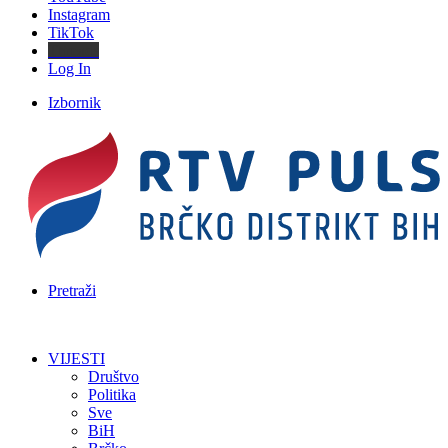
Instagram
TikTok
Threads
Log In
Izbornik
Pretraži
VIJESTI
Društvo
Politika
Sve
BiH