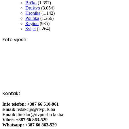
Brčko
(1.397)
Društvo
(3.054)
Hronika
(1.142)
Politika
(1.266)
Region
(935)
Svijet
(2.264)
Foto vijesti
Kontakt
Info telefon: +387 66 510-961
Email:
redakcija@rtvpuls.ba
Email:
direktor@rtvpulsbrcko.ba
Viber: +387 66 863-529
Whatsapp: +387 66 863-529