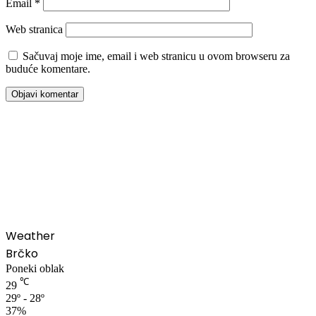
Email
*
Web stranica
Sačuvaj moje ime, email i web stranicu u ovom browseru za
buduće komentare.
00:00
Weather
Brčko
Poneki oblak
℃
29
29º - 28º
37%