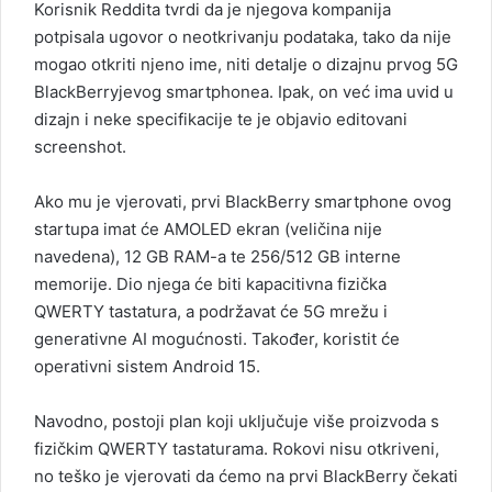
Korisnik Reddita tvrdi da je njegova kompanija
potpisala ugovor o neotkrivanju podataka, tako da nije
mogao otkriti njeno ime, niti detalje o dizajnu prvog 5G
BlackBerryjevog smartphonea. Ipak, on već ima uvid u
dizajn i neke specifikacije te je objavio editovani
screenshot.
Ako mu je vjerovati, prvi BlackBerry smartphone ovog
startupa imat će AMOLED ekran (veličina nije
navedena), 12 GB RAM-a te 256/512 GB interne
memorije. Dio njega će biti kapacitivna fizička
QWERTY tastatura, a podržavat će 5G mrežu i
generativne AI mogućnosti. Također, koristit će
operativni sistem Android 15.
Navodno, postoji plan koji uključuje više proizvoda s
fizičkim QWERTY tastaturama. Rokovi nisu otkriveni,
no teško je vjerovati da ćemo na prvi BlackBerry čekati