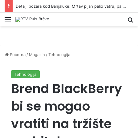
Detalji požara kod Banjaluke: Mrtav pijan palio vatru, pa napravio haos
Izbornik
Pr
Početna
/
Magazin
/
Tehnologija
Tehnologija
Brend BlackBerry
bi se mogao
vratiti na tržište