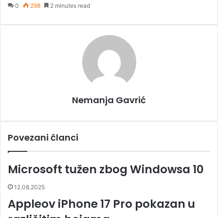
0
298
2 minutes read
m
a
i
l
Nemanja Gavrić
Povezani članci
Microsoft tužen zbog Windowsa 10
12.08.2025
Appleov iPhone 17 Pro pokazan u