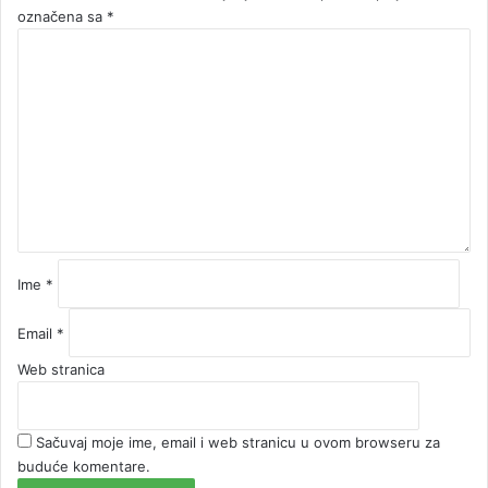
označena sa
*
K
o
m
e
n
t
a
r
*
Ime
*
Email
*
Web stranica
Sačuvaj moje ime, email i web stranicu u ovom browseru za
buduće komentare.