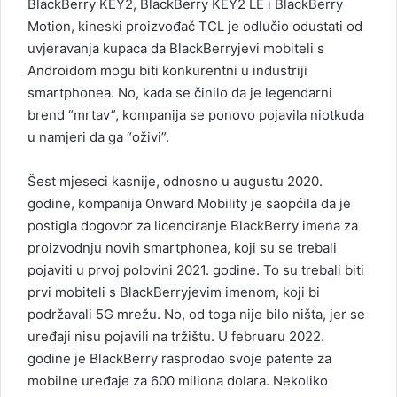
BlackBerry KEY2, BlackBerry KEY2 LE i BlackBerry
Motion, kineski proizvođač TCL je odlučio odustati od
uvjeravanja kupaca da BlackBerryjevi mobiteli s
Androidom mogu biti konkurentni u industriji
smartphonea. No, kada se činilo da je legendarni
brend “mrtav”, kompanija se ponovo pojavila niotkuda
u namjeri da ga “oživi”.
Šest mjeseci kasnije, odnosno u augustu 2020.
godine, kompanija Onward Mobility je saopćila da je
postigla dogovor za licenciranje BlackBerry imena za
proizvodnju novih smartphonea, koji su se trebali
pojaviti u prvoj polovini 2021. godine. To su trebali biti
prvi mobiteli s BlackBerryjevim imenom, koji bi
podržavali 5G mrežu. No, od toga nije bilo ništa, jer se
uređaji nisu pojavili na tržištu. U februaru 2022.
godine je BlackBerry rasprodao svoje patente za
mobilne uređaje za 600 miliona dolara. Nekoliko