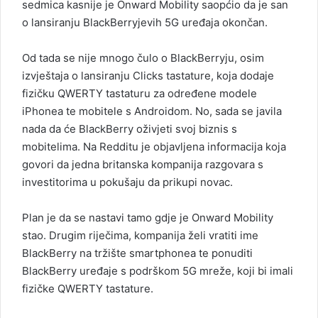
sedmica kasnije je Onward Mobility saopćio da je san
o lansiranju BlackBerryjevih 5G uređaja okončan.
Od tada se nije mnogo čulo o BlackBerryju, osim
izvještaja o lansiranju Clicks tastature, koja dodaje
fizičku QWERTY tastaturu za određene modele
iPhonea te mobitele s Androidom. No, sada se javila
nada da će BlackBerry oživjeti svoj biznis s
mobitelima. Na Redditu je objavljena informacija koja
govori da jedna britanska kompanija razgovara s
investitorima u pokušaju da prikupi novac.
Plan je da se nastavi tamo gdje je Onward Mobility
stao. Drugim riječima, kompanija želi vratiti ime
BlackBerry na tržište smartphonea te ponuditi
BlackBerry uređaje s podrškom 5G mreže, koji bi imali
fizičke QWERTY tastature.