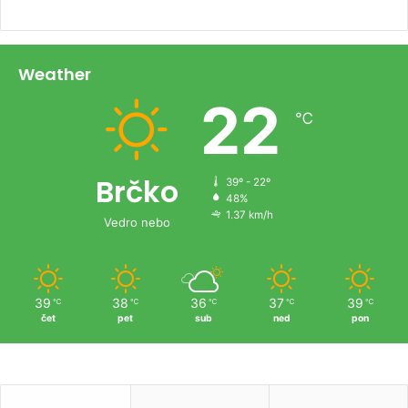
Weather
22
℃
Brčko
39º - 22º
48%
1.37 km/h
Vedro nebo
39
38
36
37
39
℃
℃
℃
℃
℃
čet
pet
sub
ned
pon