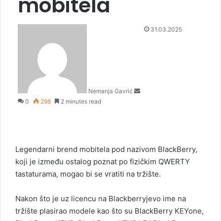
mobitela
S
31.03.2025
e
n
d
a
n
Nemanja Gavrić
e
0
298
2 minutes read
m
a
i
l
Legendarni brend mobitela pod nazivom BlackBerry,
koji je između ostalog poznat po fizičkim QWERTY
tastaturama, mogao bi se vratiti na tržište.
Nakon što je uz licencu na Blackberryjevo ime na
tržište plasirao modele kao što su BlackBerry KEYone,