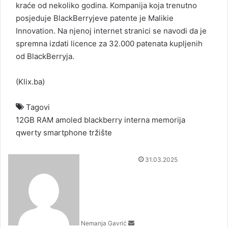
kraće od nekoliko godina. Kompanija koja trenutno
posjeduje BlackBerryjeve patente je Malikie
Innovation. Na njenoj internet stranici se navodi da je
spremna izdati licence za 32.000 patenata kupljenih
od BlackBerryja.
(
Klix.ba
)
Tagovi
12GB RAM
amoled
blackberry
interna memorija
qwerty
smartphone
tržište
S
31.03.2025
e
n
d
a
n
Nemanja Gavrić
e