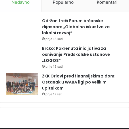
Nedavno
Popularno
Komentari
Održan treći Forum brčanske
dijaspore „Globalno iskustvo za
lokalni razvoj“
prije 13 sati
Brčko: Pokrenuta inicijativa za
osnivanje Predškolske ustanove
„LOGOS“
prije 15 sati
ŽKK Orlovi pred finansijskim zidom:
Ostanak u WABA ligi po velikim
upitnikom
prije 17 sati