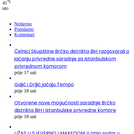
℃
41
uto
Nedavno
Popularno
Komentari
Čelnici Skupštine Brčko distrikta BiH razgovarali o
jačanju privredne saradnje sa Istanbulskom
privrednom komorom
prije 17 sati
Gajić i Drljić jačaju Tempo
prije 18 sati
Otvorene nove mogućnosti saradnje Brčko
distrikta BiH i Istanbulske privredne komore
prije 18 sati
UŽAS U SJEVERNOJ MAKEDONIJI Izbio požar u