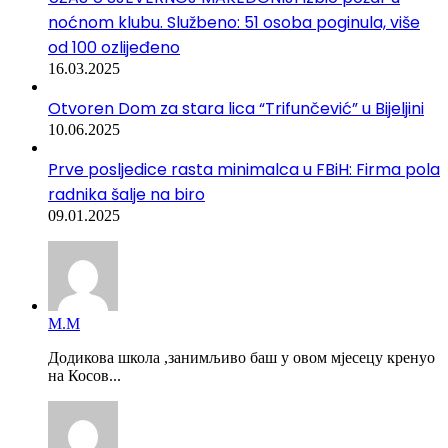
noćnom klubu. Službeno: 51 osoba poginula, više
od 100 ozlijeđeno
16.03.2025
Otvoren Dom za stara lica “Trifunčević” u Bijeljini
10.06.2025
Prve posljedice rasta minimalca u FBiH: Firma pola
radnika šalje na biro
09.01.2025
М.М
Додикова школа ,занимљиво баш у овом мјесецу кренуо
на Косов...