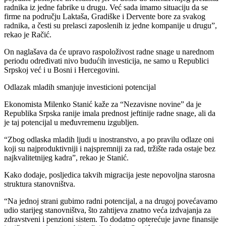
radnika iz jedne fabrike u drugu. Već sada imamo situaciju da se
firme na području Laktaša, Gradiške i Dervente bore za svakog
radnika, a česti su prelasci zaposlenih iz jedne kompanije u drugu”,
rekao je Račić.
On naglašava da će upravo raspoloživost radne snage u narednom
periodu određivati nivo budućih investicija, ne samo u Republici
Srpskoj već i u Bosni i Hercegovini.
Odlazak mladih smanjuje investicioni potencijal
Ekonomista Milenko Stanić kaže za “Nezavisne novine” da je
Republika Srpska ranije imala prednost jeftinije radne snage, ali da
je taj potencijal u međuvremenu izgubljen.
“Zbog odlaska mladih ljudi u inostranstvo, a po pravilu odlaze oni
koji su najproduktivniji i najspremniji za rad, tržište rada ostaje bez
najkvalitetnijeg kadra”, rekao je Stanić.
Kako dodaje, posljedica takvih migracija jeste nepovoljna starosna
struktura stanovništva.
“Na jednoj strani gubimo radni potencijal, a na drugoj povećavamo
udio starijeg stanovništva, što zahtijeva znatno veća izdvajanja za
zdravstveni i penzioni sistem. To dodatno opterećuje javne finansije