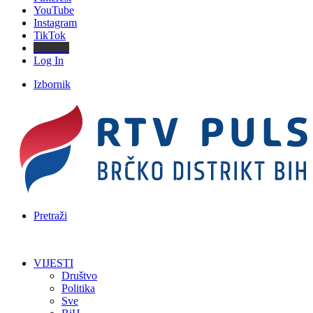
YouTube
Instagram
TikTok
Threads
Log In
Izbornik
Pretraži
VIJESTI
Društvo
Politika
Sve