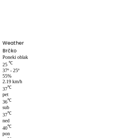
00:00
Weather
Brčko
Poneki oblak
℃
25
37º - 25º
55%
2.19 km/h
℃
37
pet
℃
36
sub
℃
37
ned
℃
40
pon