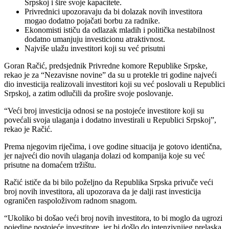
Srpskoj i šire svoje kapacitete.
Privrednici upozoravaju da bi dolazak novih investitora
mogao dodatno pojačati borbu za radnike.
Ekonomisti ističu da odlazak mladih i politička nestabilnost
dodatno umanjuju investicionu atraktivnost.
Najviše ulažu investitori koji su već prisutni
Goran Račić, predsjednik Privredne komore Republike Srpske,
rekao je za “Nezavisne novine” da su u protekle tri godine najveći
dio investicija realizovali investitori koji su već poslovali u Republici
Srpskoj, a zatim odlučili da prošire svoje poslovanje.
“Veći broj investicija odnosi se na postojeće investitore koji su
povećali svoja ulaganja i dodatno investirali u Republici Srpskoj”,
rekao je Račić.
Prema njegovim riječima, i ove godine situacija je gotovo identična,
jer najveći dio novih ulaganja dolazi od kompanija koje su već
prisutne na domaćem tržištu.
Račić ističe da bi bilo poželjno da Republika Srpska privuče veći
broj novih investitora, ali upozorava da je dalji rast investicija
ograničen raspoloživom radnom snagom.
“Ukoliko bi došao veći broj novih investitora, to bi moglo da ugrozi
pojedine postojeće investitore, jer bi došlo do intenzivnijeg prelaska