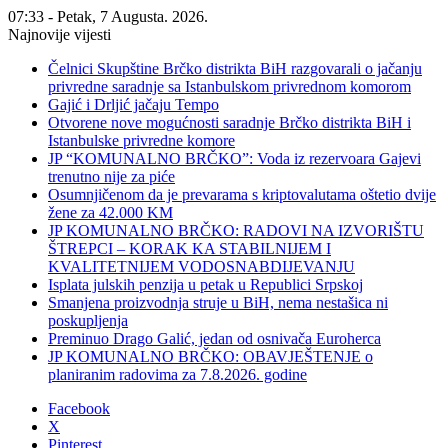
07:33 - Petak, 7 Augusta. 2026.
Najnovije vijesti
Čelnici Skupštine Brčko distrikta BiH razgovarali o jačanju
privredne saradnje sa Istanbulskom privrednom komorom
Gajić i Drljić jačaju Tempo
Otvorene nove mogućnosti saradnje Brčko distrikta BiH i
Istanbulske privredne komore
JP “KOMUNALNO BRČKO”: Voda iz rezervoara Gajevi
trenutno nije za piće
Osumnjičenom da je prevarama s kriptovalutama oštetio dvije
žene za 42.000 KM
JP KOMUNALNO BRČKO: RADOVI NA IZVORIŠTU
ŠTREPCI – KORAK KA STABILNIJEM I
KVALITETNIJEM VODOSNABDIJEVANJU
Isplata julskih penzija u petak u Republici Srpskoj
Smanjena proizvodnja struje u BiH, nema nestašica ni
poskupljenja
Preminuo Drago Galić, jedan od osnivača Euroherca
JP KOMUNALNO BRČKO: OBAVJEŠTENJE o
planiranim radovima za 7.8.2026. godine
Facebook
X
Pinterest