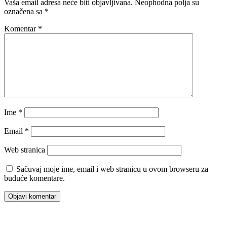
Vaša email adresa neće biti objavljivana.
Neophodna polja su
označena sa
*
Komentar
*
Ime
*
Email
*
Web stranica
Sačuvaj moje ime, email i web stranicu u ovom browseru za
buduće komentare.