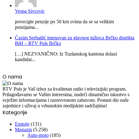
Vesna Sivcevic
povecqjte penzije po 50 km svima da se sa velikim
penzijama...
Ćazim Serhatlić imenovan za glavnog tužioca Brčko distrikta
BiH – RTV Puls Brčko
[…] NEZVANIČNO: Iz Tuzlanskog kantona dolazi
kandidat...
O nama
RTV Puls je Vaš izbor za kvalitetan radio i televizijski program.
Prilagođavamo se Vašim interesima, nudeći dinamično iskustvo s
svježim informacijama i raznovrsnom zabavom. Postani dio naše
zajednice i uživaj u vrhunskim medijskim sadržajima!
Kategorije
Emisije
(131)
Magazin
(5.258)
Auto-moto
(185)