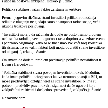
i utiče na poslovni ambijent”, istakao je Stanić.
Politička stabilnost važan faktor za strane investitore
Prema njegovim riječima, strani investitori prilikom donošenja
odluke o ulaganju ne gledaju samo dostupnost radne snage, već i
ukupne troškove poslovanja.
“Investitori moraju da računaju da ovdje ne postoji samo problem
nedostatka radnika, već i mogućnost rasta doprinosa za zdravstveno
i penziono osiguranje kako bi se finansirao sve veći broj korisnika
tih sistema. To su važni faktori koji mogu odvratiti strane investitore
od ulaganja”, rekao je Stanić.
On smatra da dodatni problem predstavlja politička nestabilnost u
Bosni i Hercegovini.
“Politička stabilnost stvara povoljan investicioni okvir. Međutim,
kada imate političku neizvjesnost kakva trenutno postoji u BiH, to
može predstavljati ozbiljan teret za strane investitore. Njima su
potrebni predvidiv pravni okvir i sigurnost da će ugovori koje
zaključe biti zaštićeni i dosljedno sprovedeni”, zaključio je Stanić.
Nezavisne.com