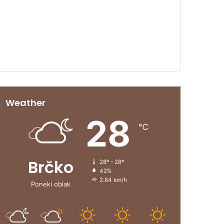
00:00
Weather
28
℃
Brčko
28º - 28º
42%
2.84 km/h
Poneki oblak