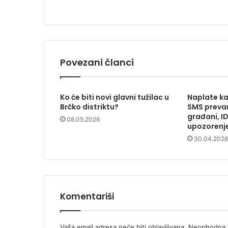
Povezani članci
Ko će biti novi glavni tužilac u
Naplate ka
Brčko distriktu?
SMS prevar
građani, I
08.05.2026
upozorenj
30.04.2026
Komentariši
Vaša email adresa neće biti objavljivana.
Neophodna p