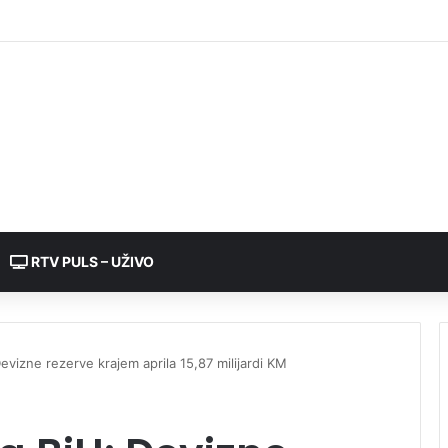
RTV PULS – UŽIVO
evizne rezerve krajem aprila 15,87 milijardi KM