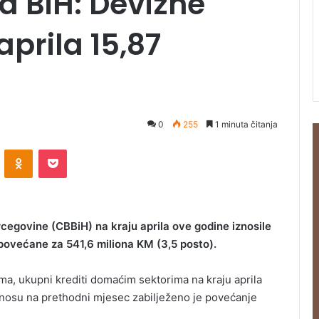
a BiH: Devizne
prila 15,87
0
255
1 minuta čitanja
ontakte
Odnoklassniki
Pocket
egovine (CBBiH) na kraju aprila ove godine iznosile
 povećane za 541,6 miliona KM (3,5 posto).
, ukupni krediti domaćim sektorima na kraju aprila
odnosu na prethodni mjesec zabilježeno je povećanje