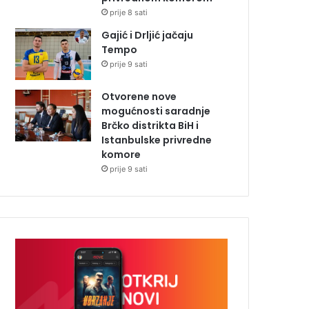
prije 8 sati
Gajić i Drljić jačaju
Tempo
prije 9 sati
Otvorene nove
mogućnosti saradnje
Brčko distrikta BiH i
Istanbulske privredne
komore
prije 9 sati