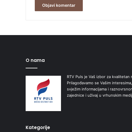
O nama
RTV Puls je Vaš izbor za kvalitetan r
Prilagođavamo se Vašim interesima,
svježim informacijama i raznovrsn
zajednice i uživaj u vrhunskim medi
Kategorije