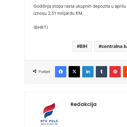
Godišnja stopa rasta ukupnih depozita u aprilu 
iznosu 2,51 milijardu KM.
(BHRT)
BIH
centralna 
Facebook
X
LinkedIn
Tumblr
Pinterest
Podijeli
Redakcija