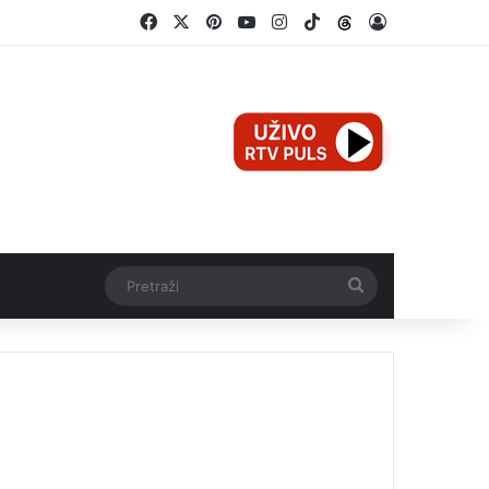
Facebook
X
Pinterest
YouTube
Instagram
TikTok
Threads
Log In
Pretraži