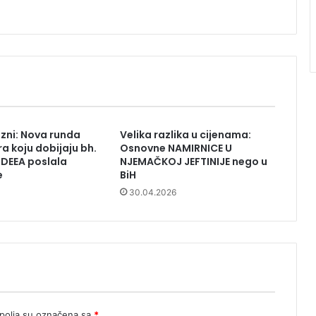
zni: Nova runda
Velika razlika u cijenama:
a koju dobijaju bh.
Osnovne NAMIRNICE U
DDEEA poslala
NJEMAČKOJ JEFTINIJE nego u
e
BiH
30.04.2026
olja su označena sa
*