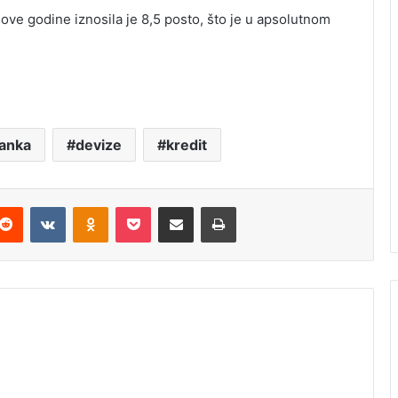
ove godine iznosila je 8,5 posto, što je u apsolutnom
banka
devize
kredit
Reddit
VKontakte
Odnoklassniki
Pocket
Podijeli putem Emaila
Štampaj