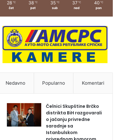
28
38
35
37
40
℃
℃
℃
℃
℃
čet
pet
sub
ned
pon
Nedavno
Popularno
Komentari
Čelnici Skupštine Brčko
distrikta BiH razgovarali
o jačanju privredne
saradnje sa
Istanbulskom
privrednom komorom