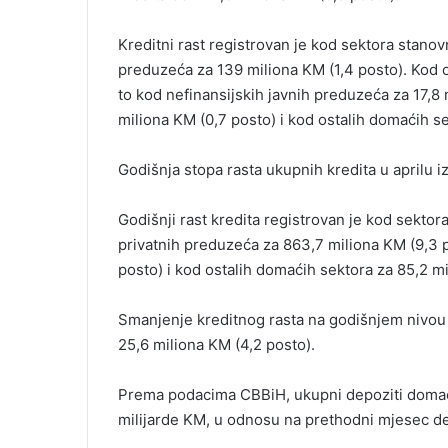
Kreditni rast registrovan je kod sektora stanov
preduzeća za 139 miliona KM (1,4 posto). Kod os
to kod nefinansijskih javnih preduzeća za 17,8 mi
miliona KM (0,7 posto) i kod ostalih domaćih se
Godišnja stopa rasta ukupnih kredita u aprilu iz
Godišnji rast kredita registrovan je kod sektor
privatnih preduzeća za 863,7 miliona KM (9,3 po
posto) i kod ostalih domaćih sektora za 85,2 m
Smanjenje kreditnog rasta na godišnjem nivou 
25,6 miliona KM (4,2 posto).
Prema podacima CBBiH, ukupni depoziti domaćih
milijarde KM, u odnosu na prethodni mjesec de