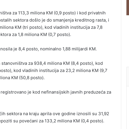
ništva za 113,3 miliona KM (0,9 posto) i kod privatnih
talih sektora došlo je do smanjenja kreditnog rasta, i
liona KM (tri posto), kod vladinih institucija za 7,8
ktora za 1,8 miliona KM (0,7 posto).
nosila je 8,4 posto, nominalno 1,88 milijardi KM.
a stanovništva za 938,4 miliona KM (8,4 posto), kod
sto), kod vladinih institucija za 23,2 miliona KM (9,7
iliona KM (50,8 posto).
registrovano je kod nefinansijskih javnih preduzeća za
 sektora na kraju aprila ove godine iznosili su 31,92
poziti su povećani za 133,2 miliona KM (0,4 posto).