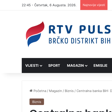
22:45 - Četvrtak, 6 Augusta. 2026.
Najnovije vijesti
VIJESTI
SPORT
MAGAZIN
EMISIJE
Početna
/
Magazin
/
Biznis
/
Centralna banka BiH: D
Biznis