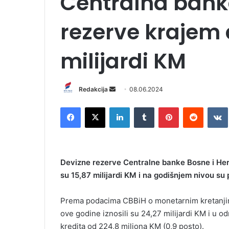
Centralna bank
rezerve krajem a
milijardi KM
Redakcija
S
08.06.2024
e
Facebook
X
LinkedIn
Tumblr
Pinterest
Reddit
VK
n
d
a
n
Devizne rezerve Centralne banke Bosne i Herc
e
su 15,87 milijardi KM i na godišnjem nivou su
m
a
i
Prema podacima CBBiH o monetarnim kretanjima
l
ove godine iznosili su 24,27 milijardi KM i u 
kredita od 224,8 miliona KM (0,9 posto).