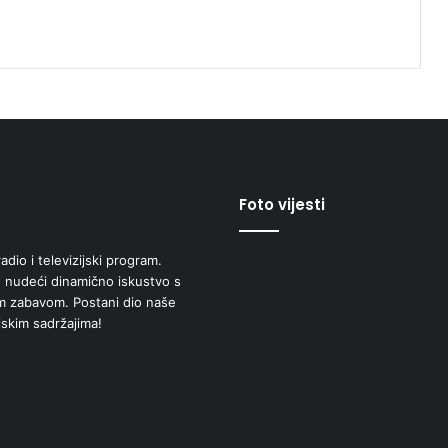
Foto vijesti
adio i televizijski program.
 nudeći dinamično iskustvo s
om zabavom. Postani dio naše
jskim sadržajima!