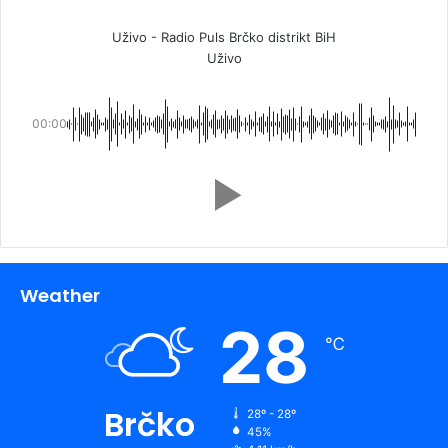
Uživo - Radio Puls Brčko distrikt BiH
Uživo
00:00
Weather
28
℃
Brčko
28º - 28º
45%