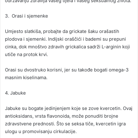
održavanju zdravlja vašeg tijela i vašeg seksualnog života.
3. Orasi i sjemenke
Umjesto slatkiša, probajte da grickate šaku orašastih
plodova i sjemenki. Indijski oraščići i bademi su prepuni
cinka, dok mnoštvo zdravih grickalica sadrži L-arginin koji
utiče na protok krvi.
Orasi su dvostruko korisni, jer su takođe bogati omega-3
masnim kiselinama.
4. Jabuke
Jabuke su bogate jedinjenjem koje se zove kvercetin. Ovaj
antioksidans, vrsta flavonoida, može ponuditi brojne
zdravstvene prednosti. Što se seksa tiče, kvercetin igra
ulogu u promovisanju cirkulacije.