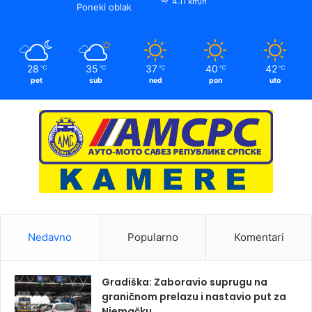
4.11 km/h
Poneki oblak
28
35
37
40
42
℃
℃
℃
℃
℃
pet
sub
ned
pon
uto
Nedavno
Popularno
Komentari
Gradiška: Zaboravio suprugu na
graničnom prelazu i nastavio put za
Njemačku