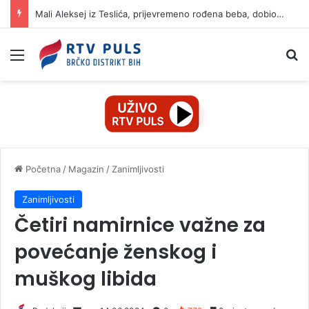
Mali Aleksej iz Teslića, prijevremeno rođena beba, dobio životnu bitku na UKC-u Srpske
Izbornik
Pr
Početna
/
Magazin
/
Zanimljivosti
Zanimljivosti
Četiri namirnice važne za
povećanje ženskog i
muškog libida