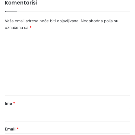
Komentariši
Vaša email adresa neće biti objavljivana.
Neophodna polja su
označena sa
*
K
o
m
e
n
t
a
r
Ime
*
*
Email
*