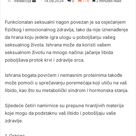
Redakcija
S
14.06.2024
0
778
2 minutes read
e
n
Funkcionalan seksualni nagon povezan je sa osjećanjem
d
fizičkog i emocionalnog zdravlja, tako da nije iznenađenje
a
da hrana koju jedete igra ulogu u poboljšanju vašeg
n
seksualnog života. Ishrana može da koristi vašem
e
seksualnom životu na mnogo načina: jačanje libida
m
a
poboljšava protok krvi i zdravlje srca.
i
l
Ishrana bogata povrćem i nemasnim proteinima takođe
može pomoći u sprečavanju poremećaja koji utiču na vaš
libido, kao što su metabolički sindrom i hormonska stanja.
Sjledeće četiri namirnice su prepune hranljivih materija
koje mogu da podstaknu vaš libido i pobošljaju vaše
zdravlje.
1. Ostrige