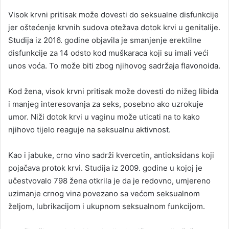
Visok krvni pritisak može dovesti do seksualne disfunkcije
jer oštećenje krvnih sudova otežava dotok krvi u genitalije.
Studija iz 2016. godine objavila je smanjenje erektilne
disfunkcije za 14 odsto kod muškaraca koji su imali veći
unos voća. To može biti zbog njihovog sadržaja flavonoida.
Kod žena, visok krvni pritisak može dovesti do nižeg libida
i manjeg interesovanja za seks, posebno ako uzrokuje
umor. Niži dotok krvi u vaginu može uticati na to kako
njihovo tijelo reaguje na seksualnu aktivnost.
Kao i jabuke, crno vino sadrži kvercetin, antioksidans koji
pojačava protok krvi. Studija iz 2009. godine u kojoj je
učestvovalo 798 žena otkrila je da je redovno, umjereno
uzimanje crnog vina povezano sa većom seksualnom
željom, lubrikacijom i ukupnom seksualnom funkcijom.