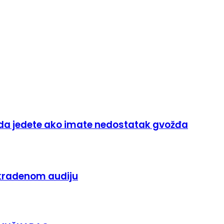
 da jedete ako imate nedostatak gvožđa
ukradenom audiju