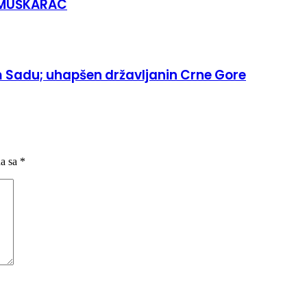
 MUŠKARAC
 Sadu; uhapšen državljanin Crne Gore
na sa
*