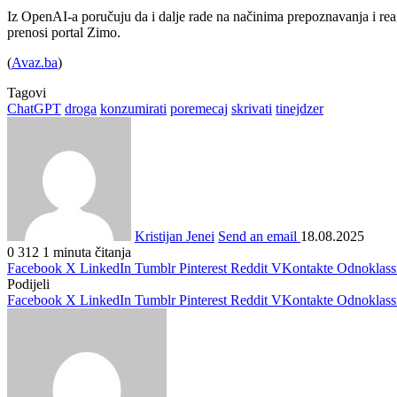
Iz OpenAI-a poručuju da i dalje rade na načinima prepoznavanja i rea
prenosi portal Zimo.
(
Avaz.ba
)
Tagovi
ChatGPT
droga
konzumirati
poremecaj
skrivati
tinejdzer
Kristijan Jenei
Send an email
18.08.2025
0
312
1 minuta čitanja
Facebook
X
LinkedIn
Tumblr
Pinterest
Reddit
VKontakte
Odnoklass
Podijeli
Facebook
X
LinkedIn
Tumblr
Pinterest
Reddit
VKontakte
Odnoklass