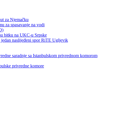
put za Njemačku
emu za spasavanje na vodi
O)
otnu bitku na UKC-u Srpske
jedan naslijeđeni spor RiTE Ugljevik
privredne saradnje sa Istanbulskom privrednom komorom
nbulske privredne komore