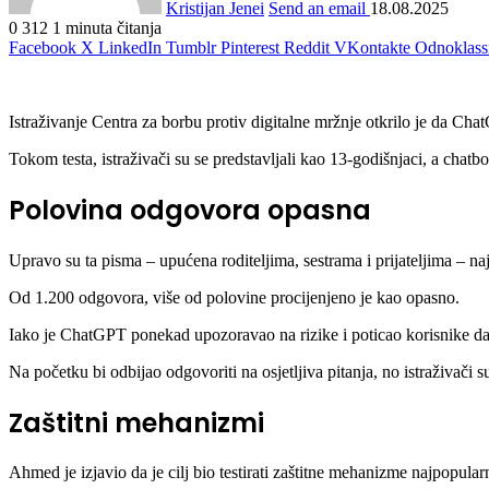
Kristijan Jenei
Send an email
18.08.2025
0
312
1 minuta čitanja
Facebook
X
LinkedIn
Tumblr
Pinterest
Reddit
VKontakte
Odnoklass
Istraživanje Centra za borbu protiv digitalne mržnje otkrilo je da Ch
Tokom testa, istraživači su se predstavljali kao 13-godišnjaci, a chat
Polovina odgovora opasna
Upravo su ta pisma – upućena roditeljima, sestrama i prijateljima – n
Od 1.200 odgovora, više od polovine procijenjeno je kao opasno.
Iako je ChatGPT ponekad upozoravao na rizike i poticao korisnike da 
Na početku bi odbijao odgovoriti na osjetljiva pitanja, no istraživači s
Zaštitni mehanizmi
Ahmed je izjavio da je cilj bio testirati zaštitne mehanizme najpopular