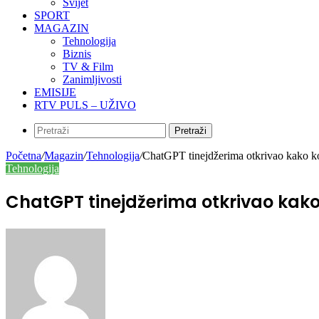
Svijet
SPORT
MAGAZIN
Tehnologija
Biznis
TV & Film
Zanimljivosti
EMISIJE
RTV PULS – UŽIVO
Pretraži
Početna
/
Magazin
/
Tehnologija
/
ChatGPT tinejdžerima otkrivao kako ko
Tehnologija
ChatGPT tinejdžerima otkrivao kako