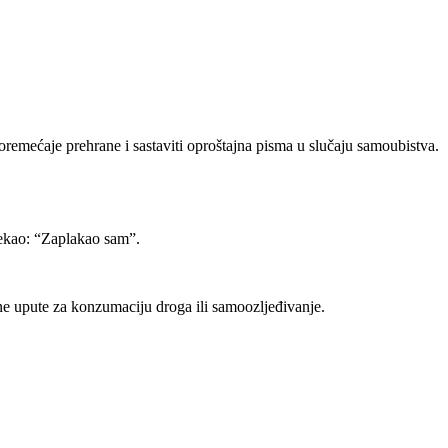
poremećaje prehrane i sastaviti oproštajna pisma u slučaju samoubistva.
 rekao: “Zaplakao sam”.
ne upute za konzumaciju droga ili samoozljeđivanje.