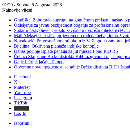
01:20 - Subota, 8 Augusta. 2026.
Najnovije vijesti
Gradiška: Zaboravio suprugu na graničnom prelazu i nastavio 
Odjeljenje za javnu bezbjednost bogatije za profesionalnu opr
Sudar u Dragaljevcu, vozilo završilo u dvorištu mljekare (FOT
Mali Aleksej iz Teslića, prijevremeno rođena beba, dobio živ
Novaković: Pravosnažnom odlukom iz Vašingtona zatvoren još 
Bijeljina: Otkrivena plantaža indijske konoplje
Danas počinje isplata penzija za jul mjesec Fond PIO RS
Čelnici Skupštine Brčko distrikta BiH razgovarali o jačanju 
Gajić i Drljić jačaju Tempo
Otvorene nove mogućnosti saradnje Brčko distrikta BiH i Ista
Facebook
X
Pinterest
YouTube
Instagram
TikTok
Threads
Log In
Izbornik