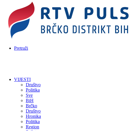
Pretraži
VIJESTI
Društvo
Politika
Sve
BiH
Brčko
Društvo
Hronika
Politika
Region