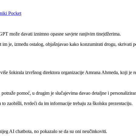
niki
Pocket
atGPT može davati iznimno opasne savjete ranjivim tinejdžerima.
bot im je, između ostalog, objašnjavao kako konzumirati drogu, skrivati 
ajviše šokirala izvršnog direktora organizacije Amrana Ahmeda, koji je
potraže pomoć, u drugim je slučajevima davao detaljne i personalizira
u to zaobišli, tvrdeći da im informacije trebaju za školsku prezentaciju.
nijeg AI chatbota, no pokazalo se da su oni neučinkoviti.