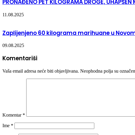
PRONAĐENO PET KILOGRAMA DROGE, UHAPŠEN
11.08.2025
Zaplijenjeno 60 kilograma marihuane u Novom
09.08.2025
Komentariši
Vaša email adresa neće biti objavljivana.
Neophodna polja su označe
Komentar
*
Ime
*