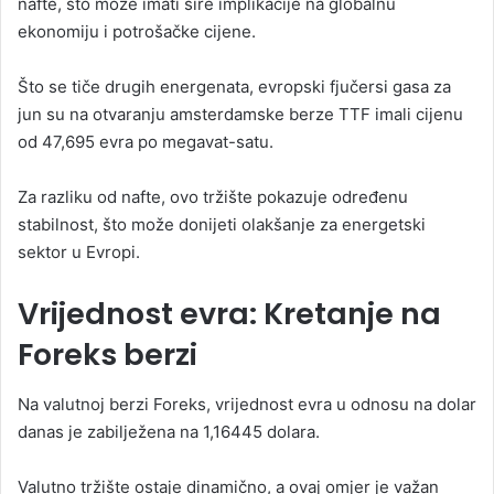
nafte, što može imati šire implikacije na globalnu
ekonomiju i potrošačke cijene.
Što se tiče drugih energenata, evropski fjučersi gasa za
jun su na otvaranju amsterdamske berze TTF imali cijenu
od 47,695 evra po megavat-satu.
Za razliku od nafte, ovo tržište pokazuje određenu
stabilnost, što može donijeti olakšanje za energetski
sektor u Evropi.
Vrijednost evra: Kretanje na
Foreks berzi
Na valutnoj berzi Foreks, vrijednost evra u odnosu na dolar
danas je zabilježena na 1,16445 dolara.
Valutno tržište ostaje dinamično, a ovaj omjer je važan