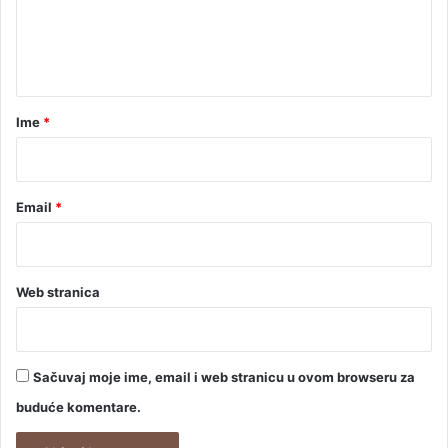
n
t
a
r
Ime
*
*
Email
*
Web stranica
Sačuvaj moje ime, email i web stranicu u ovom browseru za
buduće komentare.