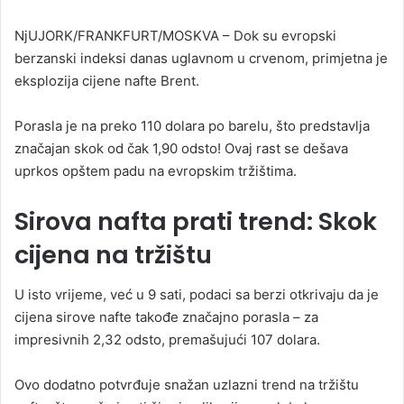
n
NjUJORK/FRANKFURT/MOSKVA – Dok su evropski
d
berzanski indeksi danas uglavnom u crvenom, primjetna je
a
eksplozija cijene nafte Brent.
n
e
Porasla je na preko 110 dolara po barelu, što predstavlja
m
a
značajan skok od čak 1,90 odsto! Ovaj rast se dešava
i
uprkos opštem padu na evropskim tržištima.
l
Sirova nafta prati trend: Skok
cijena na tržištu
U isto vrijeme, već u 9 sati, podaci sa berzi otkrivaju da je
cijena sirove nafte takođe značajno porasla – za
impresivnih 2,32 odsto, premašujući 107 dolara.
Ovo dodatno potvrđuje snažan uzlazni trend na tržištu