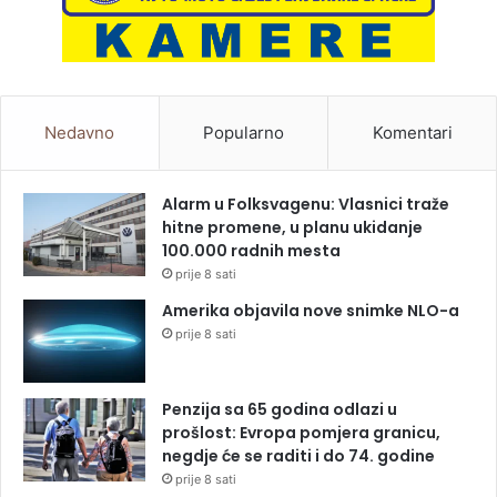
Nedavno
Popularno
Komentari
Alarm u Folksvagenu: Vlasnici traže
hitne promene, u planu ukidanje
100.000 radnih mesta
prije 8 sati
Amerika objavila nove snimke NLO-a
prije 8 sati
Penzija sa 65 godina odlazi u
prošlost: Evropa pomjera granicu,
negdje će se raditi i do 74. godine
prije 8 sati