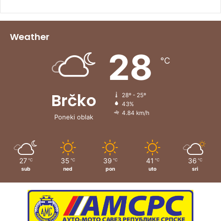
Weather
28
℃
Brčko
28º - 25º
43%
4.84 km/h
Poneki oblak
27
35
39
41
36
℃
℃
℃
℃
℃
sub
ned
pon
uto
sri