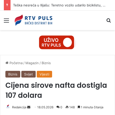
Teška nesreća u Ilijašu: Teretno vozilo udarilo biciklistu, 75-godišnjak zadržan u bolnici
Izbornik
Pr
Početna
/
Magazin
/
Biznis
Biznis
Svijet
Vijesti
Cijena sirove nafta dostigla
107 dolara
Redakcija
S
18.05.2026
0
148
1 minuta čitanja
e