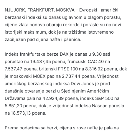
n
NJUJORK, FRANKFURT, MOSKVA – Evropski i američki
d
berzanski indeksi su danas uglavnom u blagom porastu,
a
cijene zlata ponovo obaraju rekorde i porasle su na novi
n
istorijski maksimum, dok je na tržištima istovremeno
e
zabilježen pad cijena nafte i pšenice.
m
a
i
Indeks frankfurtske berze DAX je danas u 9.30 sati
l
porastao na 19.437,45 poena, francuski CAC 40 na
7.537,47 poena, britanski FTSE 100 na 8.316,92 poena, dok
je moskovski MOEX pao na 2.737,44 poena. Vrijednost
američkog berzanskog indeksa Dow Jones je pred
današnje otvaranje berzi u Sjedinjenim Američkim
Državama pala na 42.924,89 poena, indeks S&P 500 na
5.851,20 poena, dok je vrijednost indeksa Nasdaq porasla
na 18.573,13 poena.
Prema podacima sa berzi, cijena sirove nafte je pala na