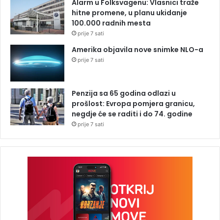
Alarm u Folksvagenu: Vlasnici traže
hitne promene, u planu ukidanje
100.000 radnih mesta
prije 7 sati
Amerika objavila nove snimke NLO-a
prije 7 sati
Penzija sa 65 godina odlazi u
prošlost: Evropa pomjera granicu,
negdje će se raditi i do 74. godine
prije 7 sati