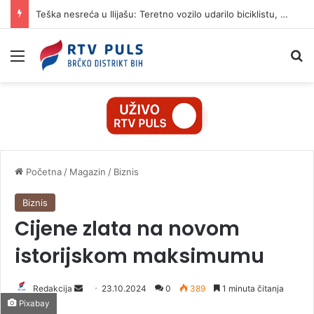
Teška nesreća u Ilijašu: Teretno vozilo udarilo biciklistu, 75-godišnjak zadržan u bolnici
Izbornik
Pr
Početna
/
Magazin
/
Biznis
Biznis
Cijene zlata na novom
istorijskom maksimumu
Redakcija
S
23.10.2024
0
389
1 minuta čitanja
Pixabay
e