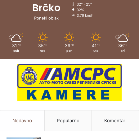
Brčko
32º - 25º
32%
3.79 km/h
Poneki oblak
31
35
39
41
36
℃
℃
℃
℃
℃
sub
ned
pon
uto
sri
Nedavno
Popularno
Komentari