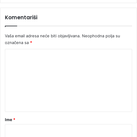
Komentariši
Vaša email adresa neće biti objavljivana.
Neophodna polja su
označena sa
*
K
o
m
e
n
t
a
r
Ime
*
*