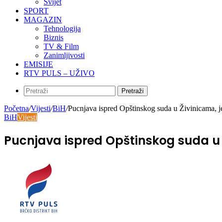
Svijet
SPORT
MAGAZIN
Tehnologija
Biznis
TV & Film
Zanimljivosti
EMISIJE
RTV PULS – UŽIVO
Pretraži
Početna
/
Vijesti
/
BiH
/
Pucnjava ispred Opštinskog suda u Živinicama, j
BiH
Vijesti
Pucnjava ispred Opštinskog suda u