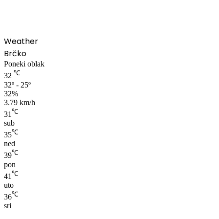
Weather
Brčko
Poneki oblak
℃
32
32º - 25º
32%
3.79 km/h
℃
31
sub
℃
35
ned
℃
39
pon
℃
41
uto
℃
36
sri