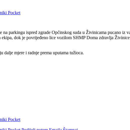
niki
Pocket
 je na parkingu ispred zgrade Općinskog suda u Živinicama pucano iz va
ajna ekipa, dok je povrijeđeno lice vozilom SHMP Doma zdravlja Živi
ju dalje mjere i radnje prema uputama tužioca.
niki
Pocket
niki
Pocket
Podijeli putem Emaila
Štampaj