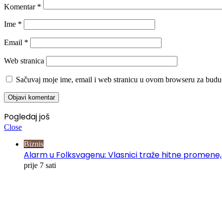
Komentar
*
Ime
*
Email
*
Web stranica
Sačuvaj moje ime, email i web stranicu u ovom browseru za budu
Pogledaj još
Close
Biznis
Alarm u Folksvagenu: Vlasnici traže hitne promene,
prije 7 sati
00:00