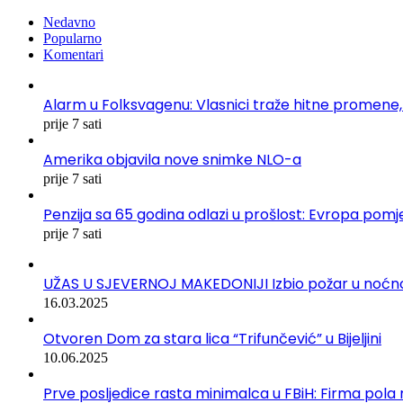
Nedavno
Popularno
Komentari
Alarm u Folksvagenu: Vlasnici traže hitne promene,
prije 7 sati
Amerika objavila nove snimke NLO-a
prije 7 sati
Penzija sa 65 godina odlazi u prošlost: Evropa pomje
prije 7 sati
UŽAS U SJEVERNOJ MAKEDONIJI Izbio požar u noćnom 
16.03.2025
Otvoren Dom za stara lica “Trifunčević” u Bijeljini
10.06.2025
Prve posljedice rasta minimalca u FBiH: Firma pola r