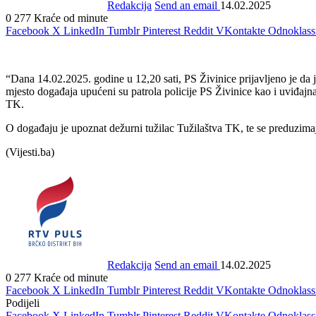
Redakcija
Send an email
14.02.2025
0
277
Kraće od minute
Facebook
X
LinkedIn
Tumblr
Pinterest
Reddit
VKontakte
Odnoklass
“Dana 14.02.2025. godine u 12,20 sati, PS Živinice prijavljeno je da
mjesto događaja upućeni su patrola policije PS Živinice kao i uviđ
TK.
O događaju je upoznat dežurni tužilac Tužilaštva TK, te se preduzima
(Vijesti.ba)
Redakcija
Send an email
14.02.2025
0
277
Kraće od minute
Facebook
X
LinkedIn
Tumblr
Pinterest
Reddit
VKontakte
Odnoklass
Podijeli
Facebook
X
LinkedIn
Tumblr
Pinterest
Reddit
VKontakte
Odnoklass