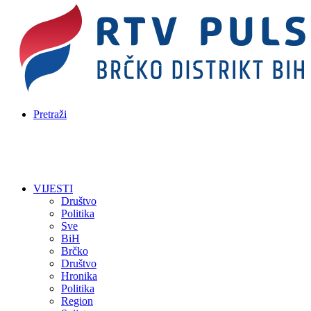
Pretraži
VIJESTI
Društvo
Politika
Sve
BiH
Brčko
Društvo
Hronika
Politika
Region