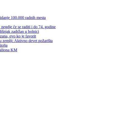
kidanje 100.000 radnih mesta
negdje će se raditi i do 74. godine
dišnjak zadržan u bolnici
zana, evo ko je favorit
u zemlji: Aktivno devet požarišta
tolja
 miliona KM