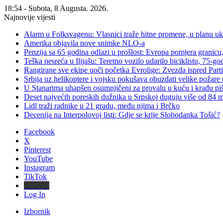
18:54 - Subota, 8 Augusta. 2026.
Najnovije vijesti
Alarm u Folksvagenu: Vlasnici traže hitne promene, u planu u
Amerika objavila nove snimke NLO-a
Penzija sa 65 godina odlazi u prošlost: Evropa pomjera granicu, 
Teška nesreća u Ilijašu: Teretno vozilo udarilo biciklistu, 75-go
Rangirane sve ekipe uoči početka Evrolige: Zvezda ispred Parti
Srbija uz helikoptere i vojsku pokušava obuzdati velike požare 
U Stanarima uhapšen osumnjičeni za provalu u kuću i krađu piš
Deset najvećih poreskih dužnika u Srpskoj duguju više od 84
Lidl traži radnike u 21 gradu, među njima i Brčko
Decenija na Interpolovoj listi: Gdje se krije Slobodanka Tošić?
Facebook
X
Pinterest
YouTube
Instagram
TikTok
Threads
Log In
Izbornik