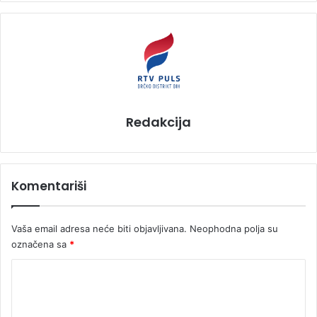
Redakcija
Komentariši
Vaša email adresa neće biti objavljivana.
Neophodna polja su
označena sa
*
K
o
m