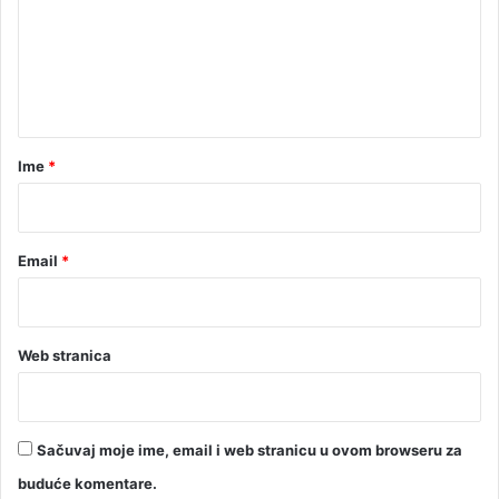
e
n
t
a
r
Ime
*
*
Email
*
Web stranica
Sačuvaj moje ime, email i web stranicu u ovom browseru za
buduće komentare.