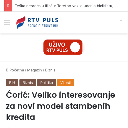
Teška nesreća u Ilijašu: Teretno vozilo udarilo biciklistu, 75-godišnjak zadržan u bolnici
Izbornik
Pr
Početna
/
Magazin
/
Biznis
BiH
Biznis
Politika
Vijesti
Ćorić: Veliko interesovanje
za novi model stambenih
kredita