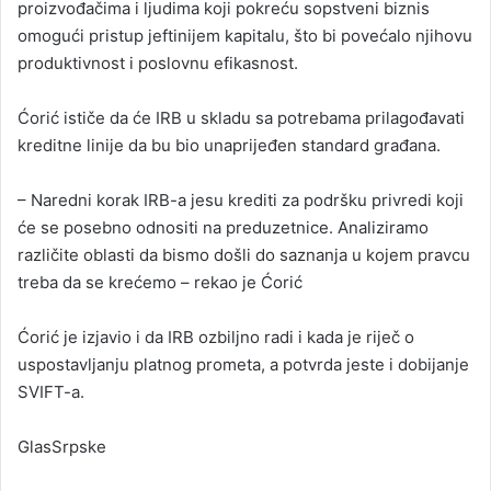
proizvođačima i ljudima koji pokreću sopstveni biznis
omogući pristup jeftinijem kapitalu, što bi povećalo njihovu
produktivnost i poslovnu efikasnost.
Ćorić ističe da će IRB u skladu sa potrebama prilagođavati
kreditne linije da bu bio unaprijeđen standard građana.
– Naredni korak IRB-a jesu krediti za podršku privredi koji
će se posebno odnositi na preduzetnice. Analiziramo
različite oblasti da bismo došli do saznanja u kojem pravcu
treba da se krećemo – rekao je Ćorić
Ćorić je izjavio i da IRB ozbiljno radi i kada je riječ o
uspostavljanju platnog prometa, a potvrda jeste i dobijanje
SVIFT-a.
GlasSrpske