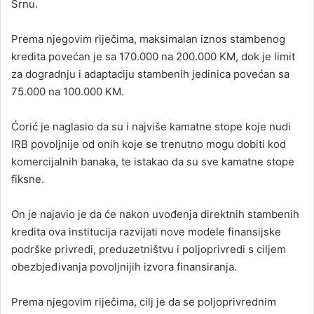
Srnu.
Prema njegovim riječima, maksimalan iznos stambenog
kredita povećan je sa 170.000 na 200.000 KM, dok je limit
za dogradnju i adaptaciju stambenih jedinica povećan sa
75.000 na 100.000 KM.
Ćorić je naglasio da su i najviše kamatne stope koje nudi
IRB povoljnije od onih koje se trenutno mogu dobiti kod
komercijalnih banaka, te istakao da su sve kamatne stope
fiksne.
On je najavio je da će nakon uvođenja direktnih stambenih
kredita ova institucija razvijati nove modele finansijske
podrške privredi, preduzetništvu i poljoprivredi s ciljem
obezbjeđivanja povoljnijih izvora finansiranja.
Prema njegovim riječima, cilj je da se poljoprivrednim