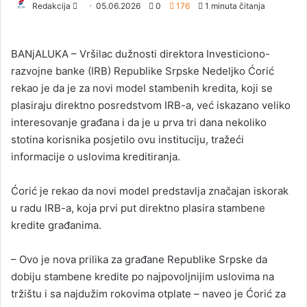
Redakcija
S
05.06.2026
0
176
1 minuta čitanja
e
n
BANjALUKA – Vršilac dužnosti direktora Investiciono-
d
razvojne banke (IRB) Republike Srpske Nedeljko Ćorić
a
rekao je da je za novi model stambenih kredita, koji se
n
plasiraju direktno posredstvom IRB-a, već iskazano veliko
e
interesovanje građana i da je u prva tri dana nekoliko
m
a
stotina korisnika posjetilo ovu instituciju, tražeći
i
informacije o uslovima kreditiranja.
l
Ćorić je rekao da novi model predstavlja značajan iskorak
u radu IRB-a, koja prvi put direktno plasira stambene
kredite građanima.
– Ovo je nova prilika za građane Republike Srpske da
dobiju stambene kredite po najpovoljnijim uslovima na
tržištu i sa najdužim rokovima otplate – naveo je Ćorić za