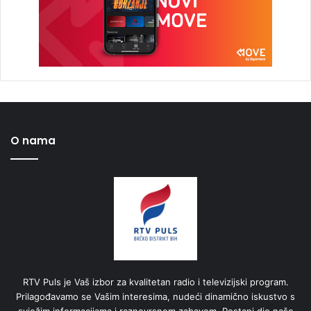
O nama
RTV Puls je Vaš izbor za kvalitetan radio i televizijski program.
Prilagođavamo se Vašim interesima, nudeći dinamično iskustvo s
svježim informacijama i raznovrsnom zabavom. Postani dio naše