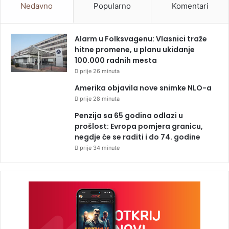
Nedavno
Popularno
Komentari
Alarm u Folksvagenu: Vlasnici traže
hitne promene, u planu ukidanje
100.000 radnih mesta
prije 26 minuta
Amerika objavila nove snimke NLO-a
prije 28 minuta
Penzija sa 65 godina odlazi u
prošlost: Evropa pomjera granicu,
negdje će se raditi i do 74. godine
prije 34 minute