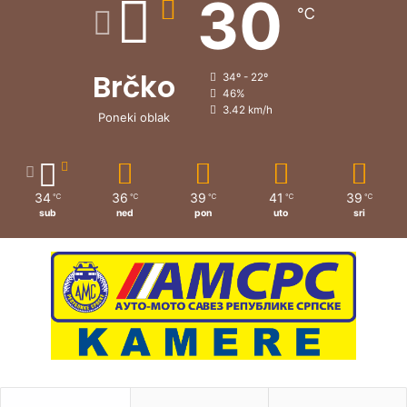
30
℃
Brčko
34º - 22º
46%
3.42 km/h
Poneki oblak
34
36
39
41
39
℃
℃
℃
℃
℃
sub
ned
pon
uto
sri