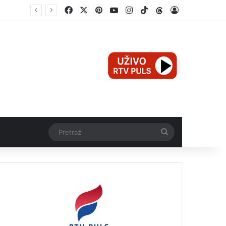
Facebook
X
Pinterest
YouTube
Instagram
TikTok
Threads
Log In
Mali Aleksej iz Teslića, prijevremeno rođena beba, dobio životnu bitku na UKC-u Srpske
Pretraži