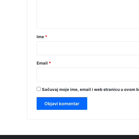
n
t
a
r
Ime
*
*
Email
*
Sačuvaj moje ime, email i web stranicu u ovom 