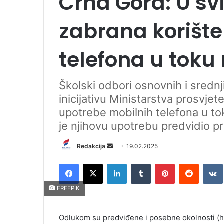
Crna Gora: U s
zabrana korište
telefona u toku
Školski odbori osnovnih i srednji
inicijativu Ministarstva prosvjet
upotrebe mobilnih telefona u to
je njihovu upotrebu predvidio p
Redakcija
S
19.02.2025
e
Facebook
X
LinkedIn
Tumblr
Pinterest
Reddit
VK
n
d
FREEPIK
a
n
Odlukom su predviđene i posebne okolnosti (hit
e