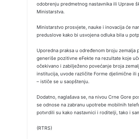
odobrenju predmetnog nastavnika ili Uprave ško
m
Ministarstva.
a
i
l
Ministarstvo prosvjete, nauke i inovacija će n
preduslove kako bi usvojena odluka bila u potp
Uporedna praksa u određenom broju zemalja po
generiše pozitivne eFekte na rezultate koje u
očekivano i zabilježeno povećanje broja zemalj
institucija, uvode različite Forme djelimične 
– ističe se u saopštenju.
Dodatno, naglašava se, na nivou Crne Gore posto
se odnose na zabranu upotrebe mobilnih telefo
potvrdili su kako nastavnici i roditelji, tako i sa
(RTRS)