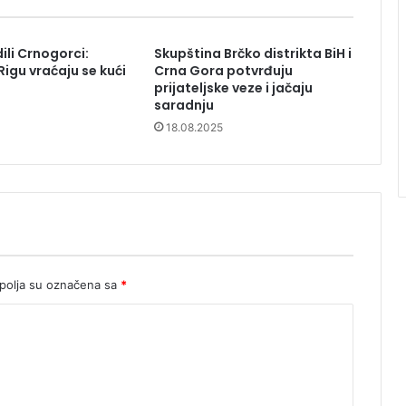
ili Crnogorci:
Skupština Brčko distrikta BiH i
Rigu vraćaju se kući
Crna Gora potvrđuju
prijateljske veze i jačaju
saradnju
18.08.2025
olja su označena sa
*