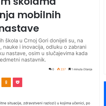
vim školama
nja mobilnih
 nastave
h škola u Crnoj Gori donijeli su, na
e, nauke i inovacija, odluku o zabrani
ku nastave, osim u slučajevima kada
redmetni nastavnik.
0
237
1 minuta čitanja
ontakte
Odnoklassniki
Pocket
ne situacije, zdravstveni razlozi) u kojima učenici, po