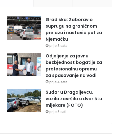
Gradiška: Zaboravio
suprugu na graničnom
prelazu i nastavio put za
Njemačku
prije 3 sata
Odjeljenje za javnu
bezbjednost bogatije za
profesionalnu opremu
za spasavanje na vodi
prije 4 sata
Sudar u Dragaljevcu,
vozilo završilo u dvorištu
mljekare (FOTO)
prije 5 sati