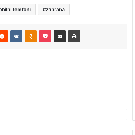
bilni telefoni
zabrana
Reddit
VKontakte
Odnoklassniki
Pocket
Podijeli putem Emaila
Štampaj