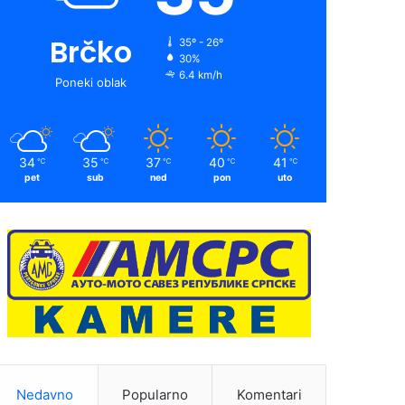
Brčko
35º - 26º
30%
6.4 km/h
Poneki oblak
34
35
37
40
41
℃
℃
℃
℃
℃
pet
sub
ned
pon
uto
Nedavno
Popularno
Komentari