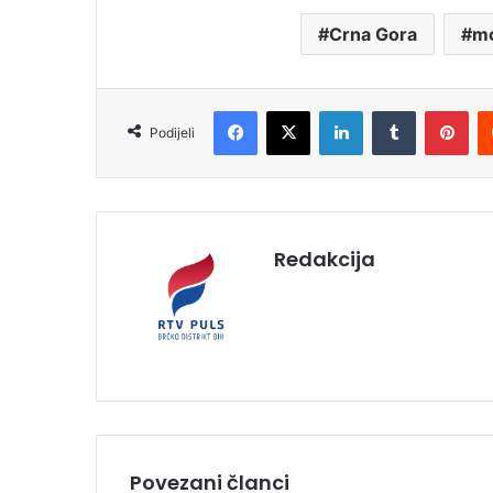
Crna Gora
mo
Facebook
X
LinkedIn
Tumblr
Pinterest
Podijeli
Redakcija
Povezani članci