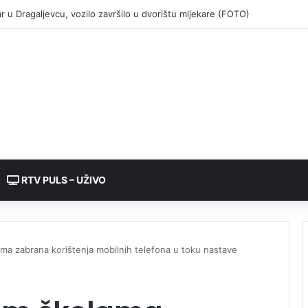
RTV PULS – UŽIVO
ma zabrana korištenja mobilnih telefona u toku nastave