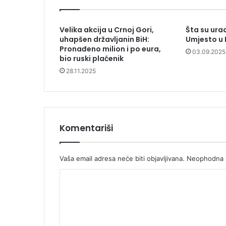
Velika akcija u Crnoj Gori,
Šta su urad
uhapšen državljanin BiH:
Umjesto u 
Pronađeno milion i po eura,
03.09.2025
bio ruski plaćenik
28.11.2025
Komentariši
Vaša email adresa neće biti objavljivana.
Neophodna p
K
o
m
e