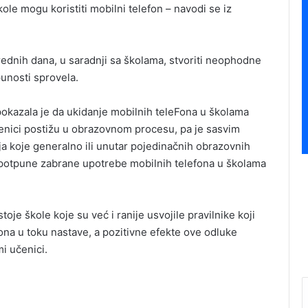
le mogu koristiti mobilni telefon – navodi se iz
arednih dana, u saradnji sa školama, stvoriti neophodne
unosti sprovela.
kazala je da ukidanje mobilnih teleFona u školama
čenici postižu u obrazovnom procesu, pa je sasvim
a koje generalno ili unutar pojedinačnih obrazovnih
ili potpune zabrane upotrebe mobilnih telefona u školama
je škole koje su već i ranije usvojile pravilnike koji
na u toku nastave, a pozitivne efekte ove odluke
mi učenici.