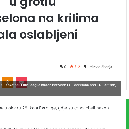
i” u grotlu
elona na krilima
la oslabljeni
0
512
1 minuta čitanja
ontakte
Odnoklassniki
Pocket
the Basketball EuroLeague match between FC Barcelona and KK Partizan,
a
 u okviru 29. kola Evrolige, gdje su crno-bijeli nakon