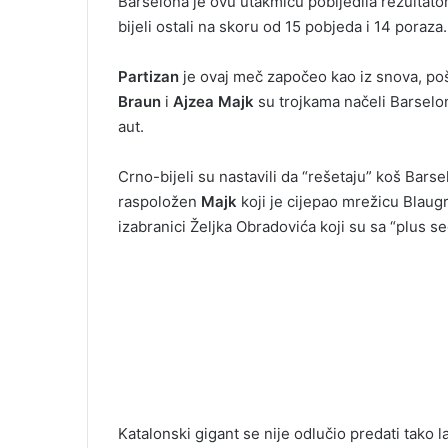
Barselona je ovu utakmicu pobijedila rezultato
l
bijeli ostali na skoru od 15 pobjeda i 14 poraza.
Partizan
je ovaj meč započeo kao iz snova, poš
Braun
i
Ajzea Majk
su trojkama načeli Barselon
aut.
Crno-bijeli su nastavili da “rešetaju” koš Barse
raspoložen
Majk
koji je cijepao mrežicu Blaugr
izabranici Željka Obradovića koji su sa “plus s
Katalonski gigant se nije odlučio predati tako 