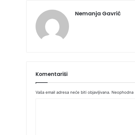
Nemanja Gavrić
Komentariši
Vaša email adresa neće biti objavljivana.
Neophodna p
K
o
m
e