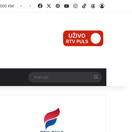
Facebook
X
Pinterest
YouTube
Instagram
TikTok
Threads
Log In
JP KOMUNALNO BRČKO: RADOVI NA IZVORIŠTU ŠTREPCI – KORAK KA STABILNIJEM I KVALITETNIJEM VODOSNABDIJEVANJU
Pretraži