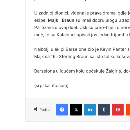
U zadnjoj dionici, viđena je prava drama, gdje j
ekipe.
Majk
i
Braun
su imali dobru ulogu u zadn
Partizana u ovaj duel. Ušli su crno-bijeli u ne
meč, te su Katalonci upisali još jedan trijumf u 
Najbolji u ekipi Barselone bio je Kevin Panter s
Majk sa 16 i Sterling Braun sa isto toliko košev
Barselona u idućem kolu dočekuje Žalgiris, dok
(srpskainfo.com)
Facebook
X
LinkedIn
Tumblr
Pinterest
Podijeli