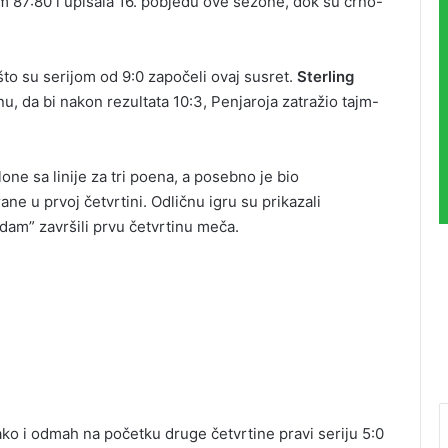
m 87:80 i upisala 16. pobjedu ove sezone, dok su crno-
to su serijom od 9:0 započeli ovaj susret.
Sterling
u, da bi nakon rezultata 10:3, Penjaroja zatražio tajm-
lone sa linije za tri poena, a posebno je bio
ane u prvoj četvrtini. Odličnu igru su prikazali
edam” završili prvu četvrtinu meča.
lako i odmah na početku druge četvrtine pravi seriju 5:0