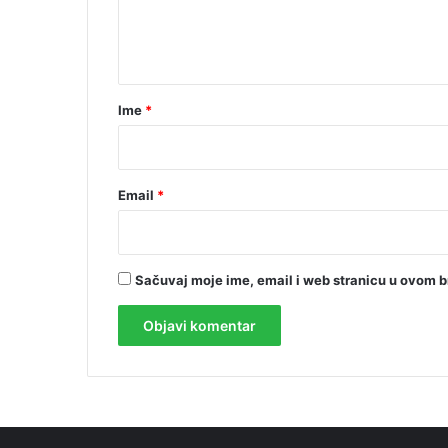
n
t
a
r
Ime
*
*
Email
*
Sačuvaj moje ime, email i web stranicu u ovom 