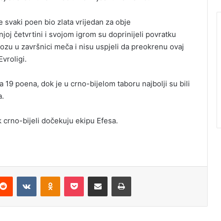
e svaki poen bio zlata vrijedan za obje
joj četvrtini i svojom igrom su doprinijeli povratku
rvozu u završnici meča i nisu uspjeli da preokrenu ovaj
Evroligi.
a 19 poena, dok je u crno-bijelom taboru najbolji su bili
a.
 crno-bijeli dočekuju ekipu Efesa.
Reddit
VKontakte
Odnoklassniki
Pocket
Podijeli putem Emaila
Štampaj