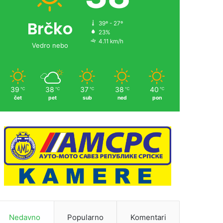
Brčko
39º - 27º
23%
4.11 km/h
Vedro nebo
39
38
37
38
40
℃
℃
℃
℃
℃
čet
pet
sub
ned
pon
Nedavno
Popularno
Komentari