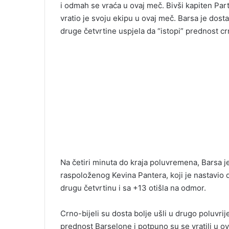
i odmah se vraća u ovaj meč. Bivši kapiten Par
vratio je svoju ekipu u ovaj meč. Barsa je dost
druge četvrtine uspjela da “istopi” prednost crn
Na četiri minuta do kraja poluvremena, Barsa je n
raspoloženog Kevina Pantera, koji je nastavio d
drugu četvrtinu i sa +13 otišla na odmor.
Crno-bijeli su dosta bolje ušli u drugo poluvrij
prednost Barselone i potpuno su se vratili u ov