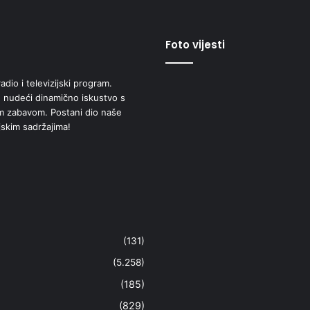
Foto vijesti
adio i televizijski program.
 nudeći dinamično iskustvo s
om zabavom. Postani dio naše
jskim sadržajima!
(131)
(5.258)
(185)
(829)