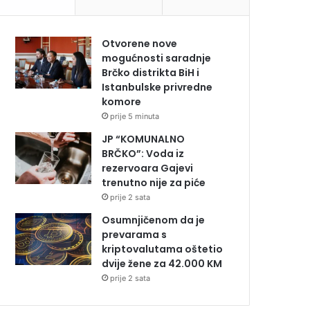
Otvorene nove
mogućnosti saradnje
Brčko distrikta BiH i
Istanbulske privredne
komore
prije 5 minuta
JP “KOMUNALNO
BRČKO”: Voda iz
rezervoara Gajevi
trenutno nije za piće
prije 2 sata
Osumnjičenom da je
prevarama s
kriptovalutama oštetio
dvije žene za 42.000 KM
prije 2 sata