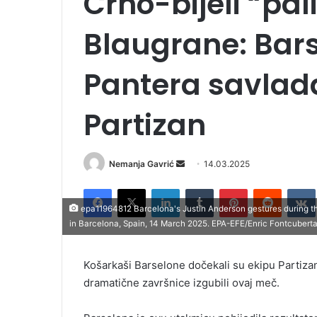
Crno-bijeli “pal
Blaugrane: Bars
Pantera savlada
Partizan
Nemanja Gavrić
S
14.03.2025
e
Facebook
X
LinkedIn
Tumblr
Pinterest
Reddit
VK
n
epa11964812 Barcelona's Justin Anderson gestures during 
d
in Barcelona, Spain, 14 March 2025. EPA-EFE/Enric Fontcubert
a
n
Košarkaši Barselone dočekali su ekipu Partizana
e
dramatične završnice izgubili ovaj meč.
m
a
i