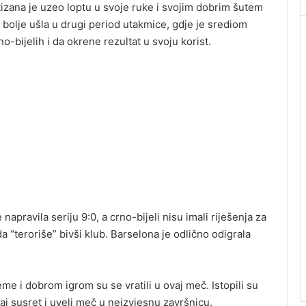
tizana je uzeo loptu u svoje ruke i svojim dobrim šutem
a bolje ušla u drugi period utakmice, gdje je srediom
o-bijelih i da okrene rezultat u svoju korist.
apravila seriju 9:0, a crno-bijeli nisu imali riješenja za
a “teroriše” bivši klub. Barselona je odlično odigrala
eme i dobrom igrom su se vratili u ovaj meč. Istopili su
aj susret i uveli meč u neizvjesnu završnicu.