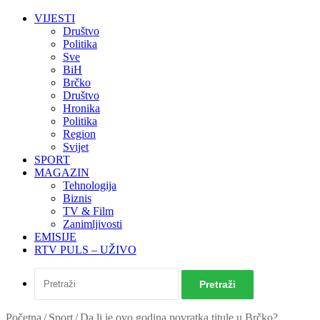
VIJESTI
Društvo
Politika
Sve
BiH
Brčko
Društvo
Hronika
Politika
Region
Svijet
SPORT
MAGAZIN
Tehnologija
Biznis
TV & Film
Zanimljivosti
EMISIJE
RTV PULS – UŽIVO
Pretraži
Početna
/
Sport
/
Da li je ovo godina povratka titule u Brčko?