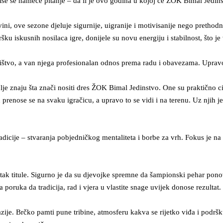
e se nameće pitanje – da li je ovo godina u kojoj će
ŽOK Bimal Jedins
ni, ove sezone djeluje sigurnije, uigranije i motivisanije nego prethod
šku iskusnih nosilaca igre, donijele su novu energiju i stabilnost, što j
dništvo, a van njega profesionalan odnos prema radu i obavezama. Upra
je znaju šta znači nositi dres
ŽOK Bimal Jedinstvo
. One su praktično ci
prenose se na svaku igračicu, a upravo to se vidi i na terenu. Uz njih je
je – stvaranja pobjedničkog mentaliteta i borbe za vrh. Fokus je na stab
atak titule. Sigurno je da su djevojke spremne da šampionski pehar pon
poruka da tradicija, rad i vjera u vlastite snage uvijek donose rezultat.
zije. Brčko pamti pune tribine, atmosferu kakva se rijetko viđa i podrš