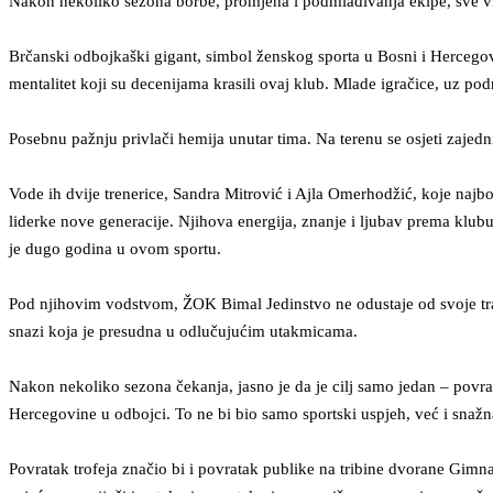
Nakon nekoliko sezona borbe, promjena i podmlađivanja ekipe, sve viš
Brčanski odbojkaški gigant, simbol ženskog sporta u Bosni i Hercegovi
mentalitet koji su decenijama krasili ovaj klub. Mlade igračice, uz podr
Posebnu pažnju privlači hemija unutar tima. Na terenu se osjeti zaje
Vode ih dvije trenerice, Sandra Mitrović i Ajla Omerhodžić, koje najbol
liderke nove generacije. Njihova energija, znanje i ljubav prema klubu 
je dugo godina u ovom sportu.
Pod njihovim vodstvom, ŽOK Bimal Jedinstvo ne odustaje od svoje tradici
snazi koja je presudna u odlučujućim utakmicama.
Nakon nekoliko sezona čekanja, jasno je da je cilj samo jedan – povr
Hercegovine u odbojci. To ne bi bio samo sportski uspjeh, već i snažna 
Povratak trofeja značio bi i povratak publike na tribine dvorane Gimna