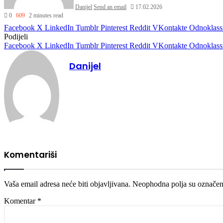
Danijel
Send an email
17.02.2026
0
609
2 minutes read
Facebook
X
LinkedIn
Tumblr
Pinterest
Reddit
VKontakte
Odnoklass
Podijeli
Facebook
X
LinkedIn
Tumblr
Pinterest
Reddit
VKontakte
Odnoklass
Danijel
Komentariši
Vaša email adresa neće biti objavljivana.
Neophodna polja su označe
Komentar
*