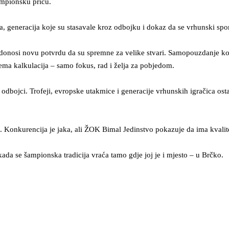
ampionsku priču.
generacija koje su stasavale kroz odbojku i dokaz da se vrhunski sport 
onosi novu potvrdu da su spremne za velike stvari. Samopouzdanje koje 
ma kalkulacija – samo fokus, rad i želja za pobjedom.
dbojci. Trofeji, evropske utakmice i generacije vrhunskih igračica osta
. Konkurencija je jaka, ali ŽOK Bimal Jedinstvo pokazuje da ima kvalitet, 
a se šampionska tradicija vraća tamo gdje joj je i mjesto – u Brčko.