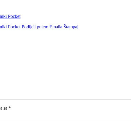
niki
Pocket
niki
Pocket
Podijeli putem Emaila
Štampaj
na sa
*