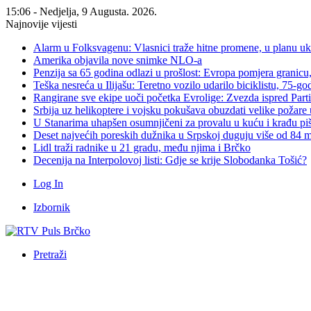
15:06 - Nedjelja, 9 Augusta. 2026.
Najnovije vijesti
Alarm u Folksvagenu: Vlasnici traže hitne promene, u planu u
Amerika objavila nove snimke NLO-a
Penzija sa 65 godina odlazi u prošlost: Evropa pomjera granicu, 
Teška nesreća u Ilijašu: Teretno vozilo udarilo biciklistu, 75-go
Rangirane sve ekipe uoči početka Evrolige: Zvezda ispred Parti
Srbija uz helikoptere i vojsku pokušava obuzdati velike požare 
U Stanarima uhapšen osumnjičeni za provalu u kuću i krađu piš
Deset najvećih poreskih dužnika u Srpskoj duguju više od 84
Lidl traži radnike u 21 gradu, među njima i Brčko
Decenija na Interpolovoj listi: Gdje se krije Slobodanka Tošić?
Log In
Izbornik
Pretraži