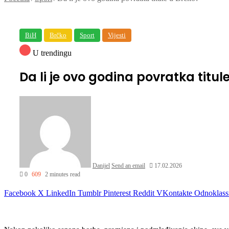
BiH
Brčko
Sport
Vijesti
U trendingu
Da li je ovo godina povratka titul
Danijel
Send an email
17.02.2026
0
609
2 minutes read
Facebook
X
LinkedIn
Tumblr
Pinterest
Reddit
VKontakte
Odnoklass