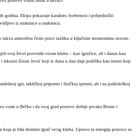
tvo
ponovo vratiti titulu u Brčko?
nih godina. Ekipa pokazuje karakter, borbenost i pobjednički
e vidljivo iz utakmice u utakmicu.
vo takva atmosfera često pravi razliku u ključnim momentima sezone.
jeli svoj život posvetile ovom klubu – kao igračice, ali i danas kao
 i iskusni Zoran Jović koji iz dana u dan daje podršku kao trener koji
ilnoj igri, taktičkoj pripremi i fizičkoj spremi, ali i na psihološkoj
ovo vrate u Brčko i da ovaj grad ponovo dobije prvaka Bosne i
ku koja je bila dodatni igrač ovog kluba. Upravo ta energija ponovo se