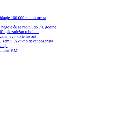
kidanje 100.000 radnih mesta
negdje će se raditi i do 74. godine
dišnjak zadržan u bolnici
zana, evo ko je favorit
u zemlji: Aktivno devet požarišta
tolja
 miliona KM