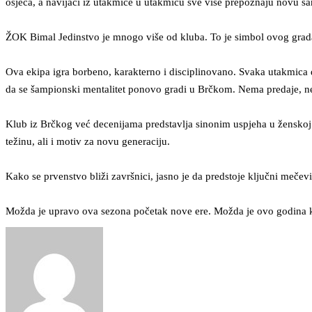
osjeća, a navijači iz utakmice u utakmicu sve više prepoznaju novu š
ŽOK Bimal Jedinstvo je mnogo više od kluba. To je simbol ovog grada, 
Ova ekipa igra borbeno, karakterno i disciplinovano. Svaka utakmica d
da se šampionski mentalitet ponovo gradi u Brčkom. Nema predaje, ne
Klub iz Brčkog već decenijama predstavlja sinonim uspjeha u ženskoj o
težinu, ali i motiv za novu generaciju.
Kako se prvenstvo bliži završnici, jasno je da predstoje ključni mečevi
Možda je upravo ova sezona početak nove ere. Možda je ovo godina kad