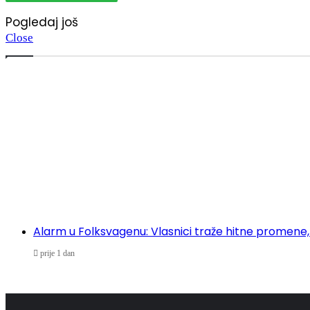
Pogledaj još
Close
Alarm u Folksvagenu: Vlasnici traže hitne promene,
prije 1 dan