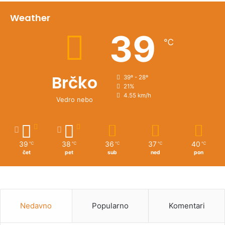
Weather
39
℃
Brčko
39º - 28º
21%
4.55 km/h
Vedro nebo
39
38
36
37
40
℃
℃
℃
℃
℃
čet
pet
sub
ned
pon
Nedavno
Popularno
Komentari