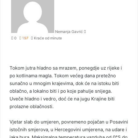
n
d
a
n
Nemanja Gavrić
e
0
197
Kraće od minute
m
a
i
l
Tokom jutra hladno sa mrazem, ponegdje uz rijeke i
po kotlinama magla. Tokom većeg dana pretežno
sunačno u mnogim krajevima, dok će na istoku biti
oblačno, a lokalno biti i po koje pahulje snijega.
Uveče hladno i vedro, doć će na jugu Krajine biti
prolazne oblačnosti.
Vjetar slab do umjeren, povremeno pojačan u Posavini
istočnih smjerova, u Hercegovini umjerena, na udare i
jaka bura. Maksimalna temperatura vazduha od 0°S do