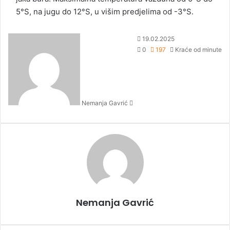
5°S, na jugu do 12°S, u višim predjelima od -3°S.
S
19.02.2025
e
0
197
Kraće od minute
n
d
a
n
Nemanja Gavrić
e
m
a
i
l
Nemanja Gavrić