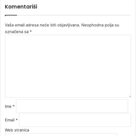
Komentariši
Vaša email adresa neće biti objavljivana.
Neophodna polja su
označena sa
*
K
o
m
e
n
t
a
r
*
Ime
*
Email
*
Web stranica