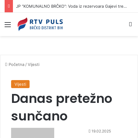
JP “KOMUNALNO BRČKO”: Voda iz rezervoara Gajevi trenutno nije za piće
Izbornik
Pr
Početna
/
Vijesti
Vijesti
Danas pretežno
sunčano
S
19.02.2025
e