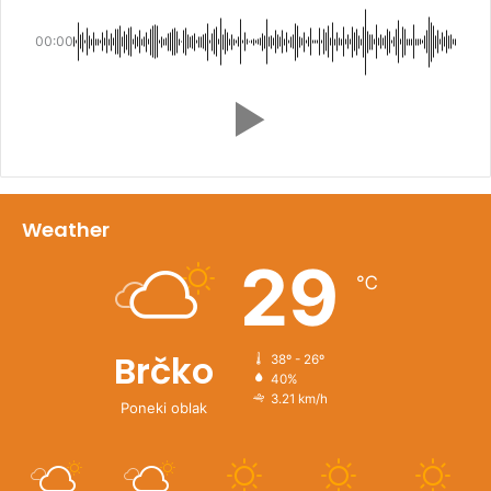
00:00
Weather
29
℃
Brčko
38º - 26º
40%
3.21 km/h
Poneki oblak