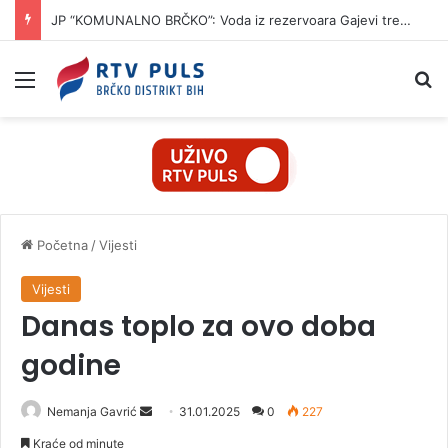
JP “KOMUNALNO BRČKO”: Voda iz rezervoara Gajevi trenutno nije za piće
Izbornik
Pr
Početna
/
Vijesti
Vijesti
Danas toplo za ovo doba
godine
Nemanja Gavrić
S
31.01.2025
0
227
e
Kraće od minute