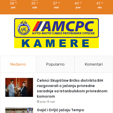
38
35
37
40
41
℃
℃
℃
℃
℃
pet
sub
ned
pon
uto
Nedavno
Popularno
Komentari
Čelnici Skupštine Brčko distrikta BiH
razgovarali o jačanju privredne
saradnje sa Istanbulskom privrednom
komorom
prije 19 sati
Gajić i Drljić jačaju Tempo