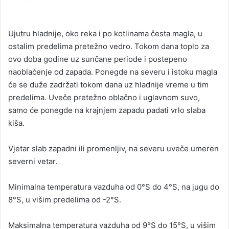
n
d
a
Ujutru hladnije, oko reka i po kotlinama česta magla, u
n
ostalim predelima pretežno vedro. Tokom dana toplo za
e
ovo doba godine uz sunčane periode i postepeno
m
naoblačenje od zapada. Ponegde na severu i istoku magla
a
će se duže zadržati tokom dana uz hladnije vreme u tim
i
predelima. Uveče pretežno oblačno i uglavnom suvo,
l
samo će ponegde na krajnjem zapadu padati vrlo slaba
kiša.
Vjetar slab zapadni ili promenljiv, na severu uveče umeren
severni vetar.
Minimalna temperatura vazduha od 0°S do 4°S, na jugu do
8°S, u višim predelima od -2°S.
Maksimalna temperatura vazduha od 9°S do 15°S, u višim