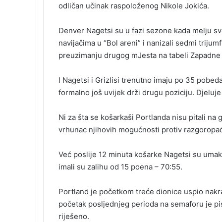
b
e
l
e
i
t
k
e
odličan učinak raspoloženog Nikole Јokića.
o
d
r
r
t
a
l
t
o
I
e
k
a
Denver Nagetsi su u fazi sezone kada melju sve
k
n
s
t
s
t
e
s
navijačima u “Bol areni” i nanizali sedmi trijumf
n
preuzimanju drugog mЈesta na tabeli Zapadne 
i
k
I Nagetsi i Grizlisi trenutno imaju po 35 pobe
i
formalno još uvijek drži drugu poziciju. Djeluj
Ni za šta se košarkaši Portlanda nisu pitali na 
vrhunac njihovih mogućnosti protiv razgorop
Već poslije 12 minuta košarke Nagetsi su umakl
imali su zalihu od 15 poena – 70:55.
Portland je početkom treće dionice uspio nakra
početak posljednjeg perioda na semaforu je pis
riješeno.