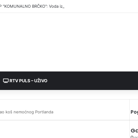
P “KOMUNALNO BRČKO”: Voda iz rezervoara Gajevi trenutno nije za pić
RTV PULS – UŽIVO
Po
pao koš nemoćnog Portlanda
Ga
pr