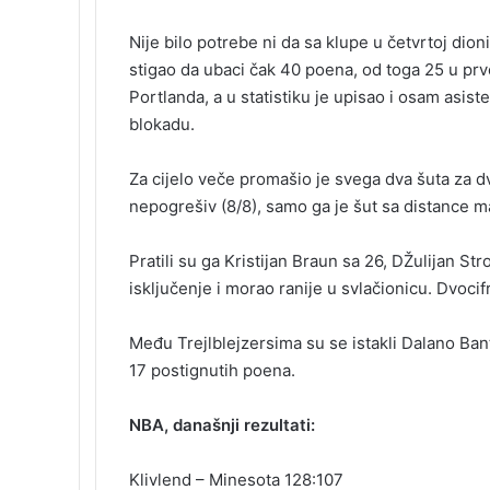
Nije bilo potrebe ni da sa klupe u četvrtoj dioni
stigao da ubaci čak 40 poena, od toga 25 u pr
Portlanda, a u statistiku je upisao i osam asist
blokadu.
Za cijelo veče promašio je svega dva šuta za dv
nepogrešiv (8/8), samo ga je šut sa distance mal
Pratili su ga Kristijan Braun sa 26, DŽulijan St
isključenje i morao ranije u svlačionicu. Dvocifr
Među Trejlblejzersima su se istakli Dalano Ban
17 postignutih poena.
NBA, današnji rezultati:
Klivlend – Minesota 128:107