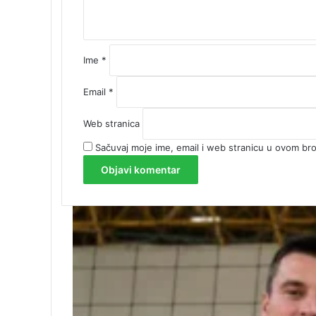
r
*
Ime
*
Email
*
Web stranica
Sačuvaj moje ime, email i web stranicu u ovom b