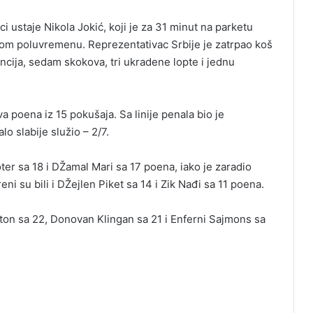
ci ustaje Nikola Јokić, koji je za 31 minut na parketu
vom poluvremenu. Reprezentativac Srbije je zatrpao koš
encija, sedam skokova, tri ukradene lopte i jednu
a poena iz 15 pokušaja. Sa linije penala bio je
o slabije služio – 2/7.
roter sa 18 i DŽamal Mari sa 17 poena, iako je zaradio
eni su bili i DŽejlen Piket sa 14 i Zik Nađi sa 11 poena.
ton sa 22, Donovan Klingan sa 21 i Enferni Sajmons sa