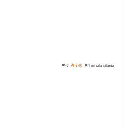
0
340
1 minuta čitanja