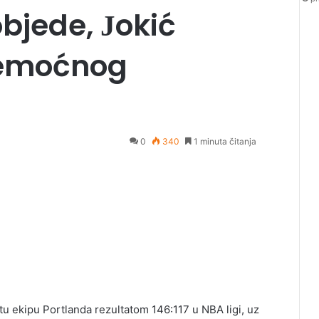
bjede, Јokić
nemoćnog
0
340
1 minuta čitanja
u ekipu Portlanda rezultatom 146:117 u NBA ligi, uz