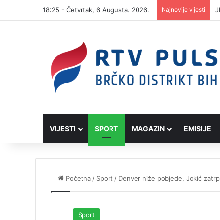
18:25 - Četvrtak, 6 Augusta. 2026.
Najnovije vijesti
J
VIJESTI
SPORT
MAGAZIN
EMISIJE
Početna
/
Sport
/
Denver niže pobjede, Јokić zatr
Sport