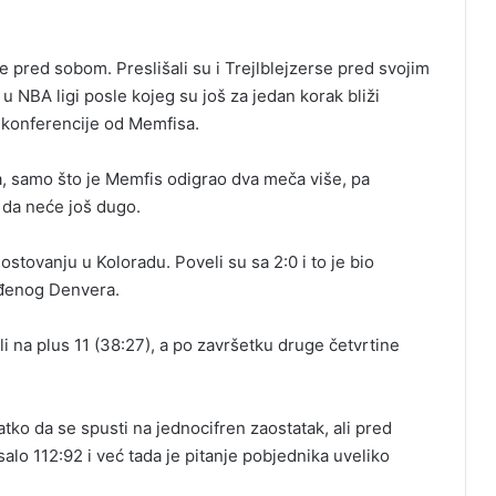
 pred sobom. Preslišali su i Trejlblejzerse pred svojim
 u NBA ligi posle kojeg su još za jedan korak bliži
konferencije od Memfisa.
da, samo što je Memfis odigrao dva meča više, pa
e da neće još dugo.
gostovanju u Koloradu. Poveli su sa 2:0 i to je bio
ađenog Denvera.
i na plus 11 (38:27), a po završetku druge četvrtine
tko da se spusti na jednocifren zaostatak, ali pred
alo 112:92 i već tada je pitanje pobjednika uveliko