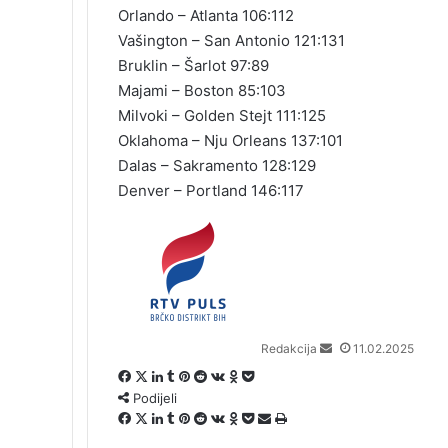
Orlando – Atlanta 106:112
Vašington – San Antonio 121:131
Bruklin – Šarlot 97:89
Majami – Boston 85:103
Milvoki – Golden Stejt 111:125
Oklahoma – Nju Orleans 137:101
Dalas – Sakramento 128:129
Denver – Portland 146:117
S
e
n
d
a
n
Redakcija
11.02.2025
e
m
F
X
L
T
P
R
V
O
P
a
Podijeli
a
i
u
i
e
K
d
o
i
c
F
X
n
L
m
T
n
P
d
R
o
V
n
O
c
P
P
Š
l
e
a
k
i
b
u
t
i
d
e
n
K
o
d
k
o
o
t