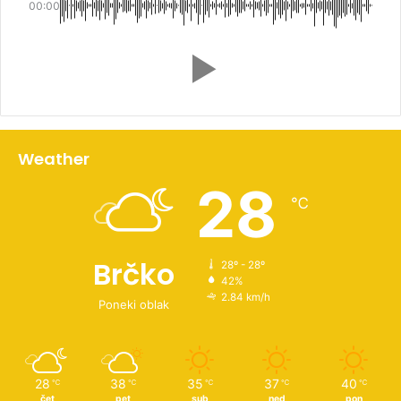
00:00
Weather
28
℃
Brčko
28º - 28º
42%
2.84 km/h
Poneki oblak
28
38
35
37
40
℃
℃
℃
℃
℃
čet
pet
sub
ned
pon