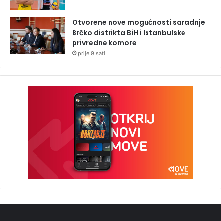
Otvorene nove mogućnosti saradnje
Brčko distrikta BiH i Istanbulske
privredne komore
prije 9 sati