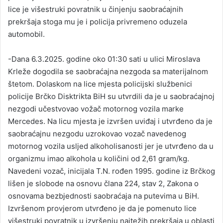
lice je višestruki povratnik u činjenju saobraćajnih
prekršaja stoga mu je i policija privremeno oduzela
automobil.
-Dana 6.3.2025. godine oko 01:30 sati u ulici Miroslava
Krleže dogodila se saobraćajna nezgoda sa materijalnom
štetom. Dolaskom na lice mjesta policijski službenici
policije Brčko Disktrikta BiH su utvrdili da je u saobraćajnoj
nezgodi učestvovao vožač motornog vozila marke
Mercedes. Na licu mjesta je izvršen uviđaj i utvrđeno da je
saobraćajnu nezgodu uzrokovao vozač navedenog
motornog vozila usljed alkoholisanosti jer je utvrđeno da u
organizmu imao alkohola u količini od 2,61 gram/kg.
Navedeni vozač, inicijala T.N. rođen 1995. godine iz Brčkog
lišen je slobode na osnovu člana 224, stav 2, Zakona o
osnovama bezbjednosti saobraćaja na putevima u BiH.
Izvršenom provjerom utvrđeno je da je pomenuto lice
višestruki povratnik u izvršenju najtežih prekršaja u oblasti