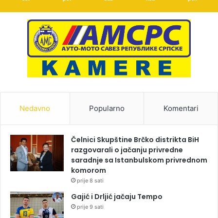
Nedavno
Popularno
Komentari
Čelnici Skupštine Brčko distrikta BiH
razgovarali o jačanju privredne
saradnje sa Istanbulskom privrednom
komorom
prije 8 sati
Gajić i Drljić jačaju Tempo
prije 9 sati