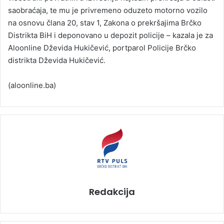
saobraćaja, te mu je privremeno oduzeto motorno vozilo
na osnovu člana 20, stav 1, Zakona o prekršajima Brčko
Distrikta BiH i deponovano u depozit policije – kazala je za
Aloonline Dževida Hukičević, portparol Policije Brčko
distrikta Dževida Hukičević.
(aloonline.ba)
Redakcija