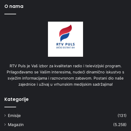
O nama
RTV Puls je Vaš izbor za kvalitetan radio i televizijski program.
Prilagođavamo se Vašim interesima, nudeći dinamično iskustvo s
svježim informacijama i raznovrsnom zabavom. Postani dio naše
zajednice i uživaj u vrhunskim medijskim sadržajima!
Kategorije
Emisije
(131)
Magazin
(5.258)