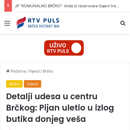
JP “KOMUNALNO BRČKO”: Voda iz rezervoara Gajevi trenutno nije za piće
Izbornik
Pr
Početna
/
Vijesti
/
Brčko
Brčko
Vijesti
Detalji udesa u centru
Brčkog: Pijan uletio u izlog
butika donjeg veša