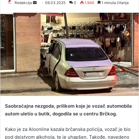
Redakcija
S
06.03.2025
0
1.946
1 minuta čitanja
e
n
d
a
n
e
m
a
i
l
Saobraćajna nezgoda, prilikom koje je vozač automobila
autom uletio u butik, dogodila se u centru Brčkog.
Kako je za Aloonline kazala brčanska policija, vozač je bio
pod dejstvom alkohola, te je uhapšen. Takođe, navedeno