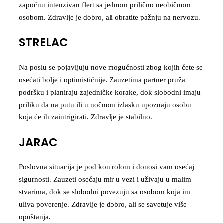
započnu intenzivan flert sa jednom prilično neobičnom
osobom. Zdravlje je dobro, ali obratite pažnju na nervozu.
STRELAC
Na poslu se pojavljuju nove mogućnosti zbog kojih ćete se
osećati bolje i optimističnije. Zauzetima partner pruža
podršku i planiraju zajedničke korake, dok slobodni imaju
priliku da na putu ili u nočnom izlasku upoznaju osobu
koja će ih zaintrigirati. Zdravlje je stabilno.
JARAC
Poslovna situacija je pod kontrolom i donosi vam osećaj
sigurnosti. Zauzeti osećaju mir u vezi i uživaju u malim
stvarima, dok se slobodni povezuju sa osobom koja im
uliva poverenje. Zdravlje je dobro, ali se savetuje više
opuštanja.