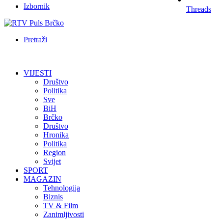
Izbornik
Threads
Pretraži
VIJESTI
Društvo
Politika
Sve
BiH
Brčko
Društvo
Hronika
Politika
Region
Svijet
SPORT
MAGAZIN
Tehnologija
Biznis
TV & Film
Zanimljivosti