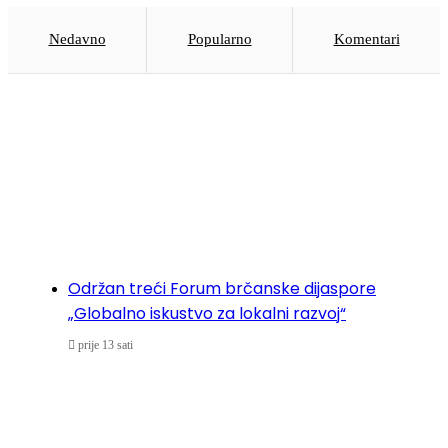
Nedavno
Popularno
Komentari
Održan treći Forum brčanske dijaspore
„Globalno iskustvo za lokalni razvoj“
prije 13 sati