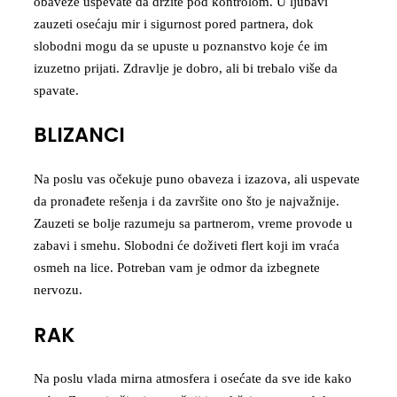
obaveze uspevate da držite pod kontrolom. U ljubavi
zauzeti osećaju mir i sigurnost pored partnera, dok
slobodni mogu da se upuste u poznanstvo koje će im
izuzetno prijati. Zdravlje je dobro, ali bi trebalo više da
spavate.
BLIZANCI
Na poslu vas očekuje puno obaveza i izazova, ali uspevate
da pronađete rešenja i da završite ono što je najvažnije.
Zauzeti se bolje razumeju sa partnerom, vreme provode u
zabavi i smehu. Slobodni će doživeti flert koji im vraća
osmeh na lice. Potreban vam je odmor da izbegnete
nervozu.
RAK
Na poslu vlada mirna atmosfera i osećate da sve ide kako