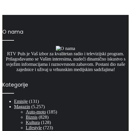
O nama
RTV Puls je Vaš izbor za kvalitetan radio i televizijski program.
Prilagođavamo se Vašim interesima, nudeći dinamično iskustvo s
svježim informacijama i raznovrsnom zabavom. Postani dio naše
zajednice i uživaj u vrhunskim medijskim sadržajima!
Kategorije
Emisije
(131)
Magazin
(5.257)
Auto-moto
(185)
Biznis
(828)
Kultura
(128)
Lifestyle
(723)