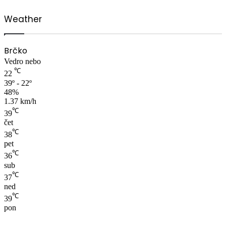
Weather
Brčko
Vedro nebo
℃
22
39º - 22º
48%
1.37 km/h
℃
39
čet
℃
38
pet
℃
36
sub
℃
37
ned
℃
39
pon