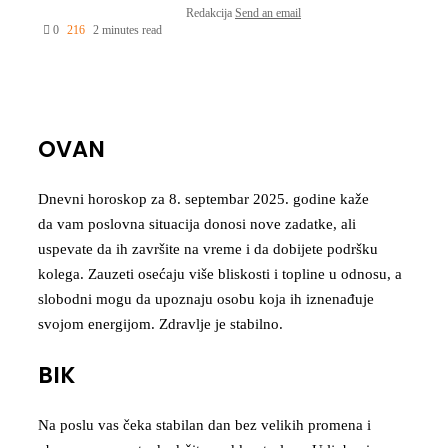
Redakcija
Send an email
0
216
2 minutes read
OVAN
Dnevni horoskop za 8. septembar 2025. godine kaže
da vam poslovna situacija donosi nove zadatke, ali
uspevate da ih završite na vreme i da dobijete podršku
kolega. Zauzeti osećaju više bliskosti i topline u odnosu, a
slobodni mogu da upoznaju osobu koja ih iznenađuje
svojom energijom. Zdravlje je stabilno.
BIK
Na poslu vas čeka stabilan dan bez velikih promena i