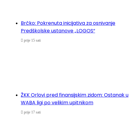
Brčko: Pokrenuta inicijativa za osnivanje
Predškolske ustanove „LOGOS“
prije 15 sati
ŽKK Orlovi pred finansijskim zidom: Ostanak u
WABA ligi po velikim upitnikom
prije 17 sati