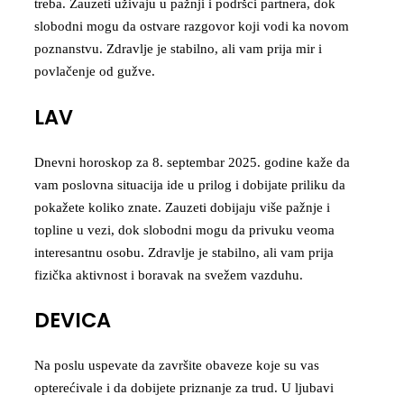
treba. Zauzeti uživaju u pažnji i podršci partnera, dok
slobodni mogu da ostvare razgovor koji vodi ka novom
poznanstvu. Zdravlje je stabilno, ali vam prija mir i
povlačenje od gužve.
LAV
Dnevni horoskop za 8. septembar 2025. godine kaže da
vam poslovna situacija ide u prilog i dobijate priliku da
pokažete koliko znate. Zauzeti dobijaju više pažnje i
topline u vezi, dok slobodni mogu da privuku veoma
interesantnu osobu. Zdravlje je stabilno, ali vam prija
fizička aktivnost i boravak na svežem vazduhu.
DEVICA
Na poslu uspevate da završite obaveze koje su vas
opterećivale i da dobijete priznanje za trud. U ljubavi