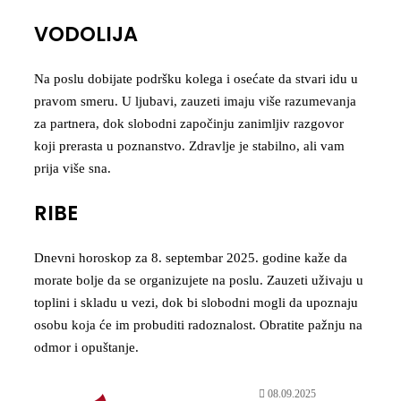
VODOLIJA
Na poslu dobijate podršku kolega i osećate da stvari idu u
pravom smeru. U ljubavi, zauzeti imaju više razumevanja
za partnera, dok slobodni započinju zanimljiv razgovor
koji prerasta u poznanstvo. Zdravlje je stabilno, ali vam
prija više sna.
RIBE
Dnevni horoskop za 8. septembar 2025. godine kaže da
morate bolje da se organizujete na poslu. Zauzeti uživaju u
toplini i skladu u vezi, dok bi slobodni mogli da upoznaju
osobu koja će im probuditi radoznalost. Obratite pažnju na
odmor i opuštanje.
08.09.2025