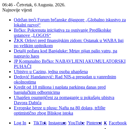
06:46 - Četvrtak, 6 Augusta. 2026.
Najnovije vijesti
Održan treći Forum brčanske dijaspore „Globalno iskustvo za
lokalni razvoj“
Brčko: Pokrenuta inicijativa za osnivanje Predškolske
ustanove „LOGOS“
ŽKK Orlovi pred finansijskim zidom: Ostanak u WABA ligi
po velikim upitnikom
Detalji požara kod Banjaluke: Mrtav pijan palio vatru, pa
napravio haos
JP Komunalno Brčko: NABAVLJENI AKUMULATORSKI
PUHAČI
Ubistvo u Cazinu, jedna osoba uhapšena
Đedović Handanović: Rad NIS-a presudan u vanrednim
okolnostima
Kredit od 18 miliona i naplata parkinga danas pred
banjalučkim odbornicima
Uhapšen osumnjičeni za pomaganje u pokušaju ubistva
Davora Dabića
Evropske berze u plusu: Nafta na 80 dolara, tržište
optimistično zbog Bliskog istoka
Log In
TikTok
Instagram
YouTube
Pinterest
X
Facebook