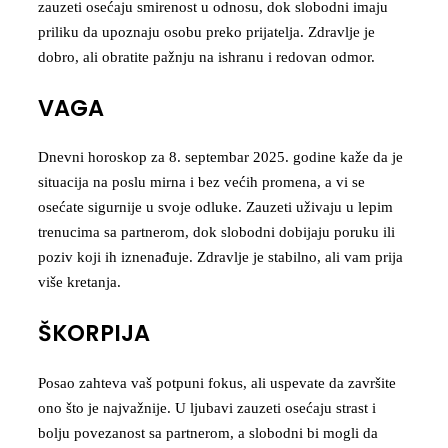
zauzeti osećaju smirenost u odnosu, dok slobodni imaju
priliku da upoznaju osobu preko prijatelja. Zdravlje je
dobro, ali obratite pažnju na ishranu i redovan odmor.
VAGA
Dnevni horoskop za 8. septembar 2025. godine kaže da je
situacija na poslu mirna i bez većih promena, a vi se
osećate sigurnije u svoje odluke. Zauzeti uživaju u lepim
trenucima sa partnerom, dok slobodni dobijaju poruku ili
poziv koji ih iznenađuje. Zdravlje je stabilno, ali vam prija
više kretanja.
ŠKORPIJA
Posao zahteva vaš potpuni fokus, ali uspevate da završite
ono što je najvažnije. U ljubavi zauzeti osećaju strast i
bolju povezanost sa partnerom, a slobodni bi mogli da