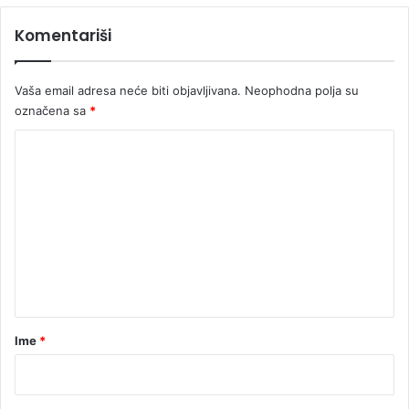
Komentariši
Vaša email adresa neće biti objavljivana.
Neophodna polja su
označena sa
*
K
o
m
e
n
t
a
r
Ime
*
*