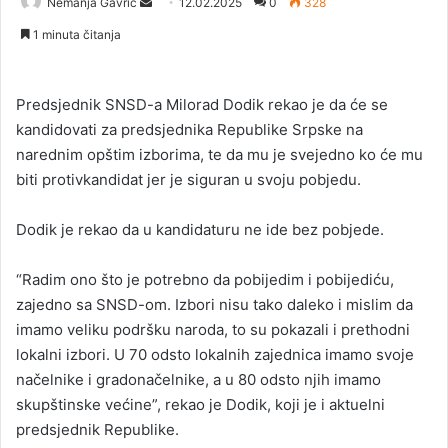
Nemanja Gavrić
S
12.02.2025
0
328
e
1 minuta čitanja
n
d
a
Predsjednik SNSD-a Milorad Dodik rekao je da će se
n
kandidovati za predsjednika Republike Srpske na
e
narednim opštim izborima, te da mu je svejedno ko će mu
m
biti protivkandidat jer je siguran u svoju pobjedu.
a
i
Dodik je rekao da u kandidaturu ne ide bez pobjede.
l
“Radim ono što je potrebno da pobijedim i pobijediću,
zajedno sa SNSD-om. Izbori nisu tako daleko i mislim da
imamo veliku podršku naroda, to su pokazali i prethodni
lokalni izbori. U 70 odsto lokalnih zajednica imamo svoje
načelnike i gradonačelnike, a u 80 odsto njih imamo
skupštinske većine”, rekao je Dodik, koji je i aktuelni
predsjednik Republike.