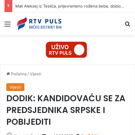
Mali Aleksej iz Teslića, prijevremeno rođena beba, dobio životnu bitku na UKC-u Srpske
Izbornik
Pr
Početna
/
Vijesti
Vijesti
DODIK: KANDIDOVAĆU SE ZA
PREDSJEDNIKA SRPSKE I
POBIJEDITI