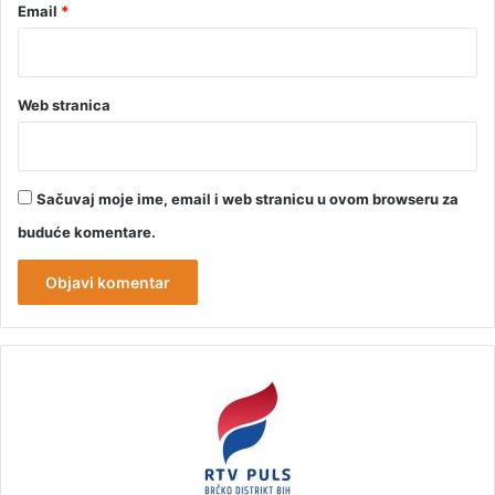
Email
*
Web stranica
Sačuvaj moje ime, email i web stranicu u ovom browseru za
buduće komentare.