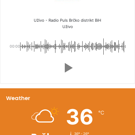
Uživo - Radio Puls Brčko distrikt BiH
Uživo
00:00
Weather
36
℃
36º - 26º