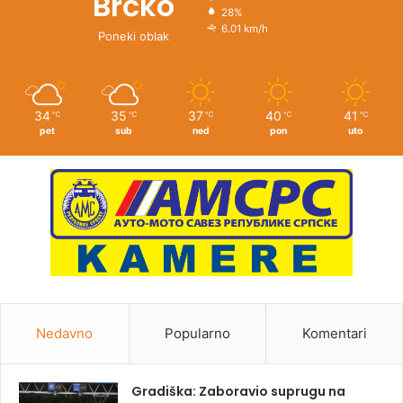
Brčko
28%
6.01 km/h
Poneki oblak
34
35
37
40
41
℃
℃
℃
℃
℃
pet
sub
ned
pon
uto
Nedavno
Popularno
Komentari
Gradiška: Zaboravio suprugu na