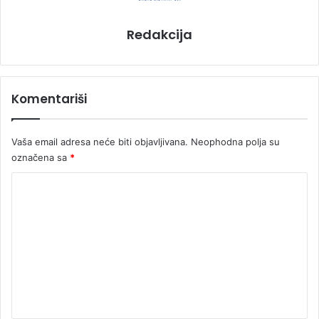
Redakcija
Komentariši
Vaša email adresa neće biti objavljivana.
Neophodna polja su
označena sa
*
K
o
m
e
n
t
a