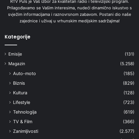
RTV Puls je Vaš izbor za kvalitetan radio i televizijski program.
Prilagođavamo se Vašim interesima, nudeći dinamično iskustvo s
svježim informacijama i raznovrsnom zabavom. Postani dio naše
zajednice i uživaj u vrhunskim medijskim sadržajima!
Kategorije
Emisije
(131)
Magazin
(5.258)
Auto-moto
(185)
Biznis
(829)
Kultura
(128)
Lifestyle
(723)
Tehnologija
(619)
TV & Film
(366)
Zanimljivosti
(2.577)