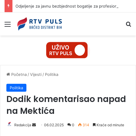
Odjeljenje za javnu bezbjednost bogatije za profesionalnu opremu za spasavanje na vodi
Izbornik
Pr
Početna
/
Vijesti
/
Politika
Politika
Dodik komentarisao napad
na Mektića
Redakcija
S
06.02.2025
0
314
Kraće od minute
e