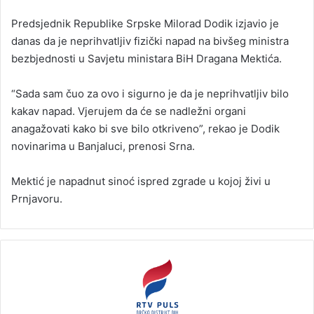
n
Predsjednik Republike Srpske Milorad Dodik izjavio je
d
danas da je neprihvatljiv fizički napad na bivšeg ministra
a
bezbjednosti u Savjetu ministara BiH Dragana Mektića.
n
e
“Sada sam čuo za ovo i sigurno je da je neprihvatljiv bilo
m
a
kakav napad. Vjerujem da će se nadležni organi
i
anagažovati kako bi sve bilo otkriveno”, rekao je Dodik
l
novinarima u Banjaluci, prenosi Srna.
Mektić je napadnut sinoć ispred zgrade u kojoj živi u
Prnjavoru.