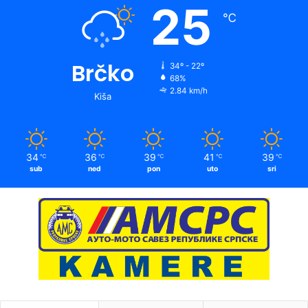
25
℃
Brčko
34º - 22º
68%
2.84 km/h
Kiša
34
36
39
41
39
℃
℃
℃
℃
℃
sub
ned
pon
uto
sri