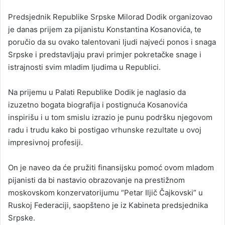
n
Predsjednik Republike Srpske Milorad Dodik organizovao
d
je danas prijem za pijanistu Konstantina Kosanovića, te
a
poručio da su ovako talentovani ljudi najveći ponos i snaga
n
Srpske i predstavljaju pravi primjer pokretačke snage i
e
istrajnosti svim mladim ljudima u Republici.
m
a
i
Na prijemu u Palati Republike Dodik je naglasio da
l
izuzetno bogata biografija i postignuća Kosanovića
inspirišu i u tom smislu izrazio je punu podršku njegovom
radu i trudu kako bi postigao vrhunske rezultate u ovoj
impresivnoj profesiji.
On je naveo da će pružiti finansijsku pomoć ovom mladom
pijanisti da bi nastavio obrazovanje na prestižnom
moskovskom konzervatorijumu “Petar Iljič Čajkovski” u
Ruskoj Federaciji, saopšteno je iz Kabineta predsjednika
Srpske.