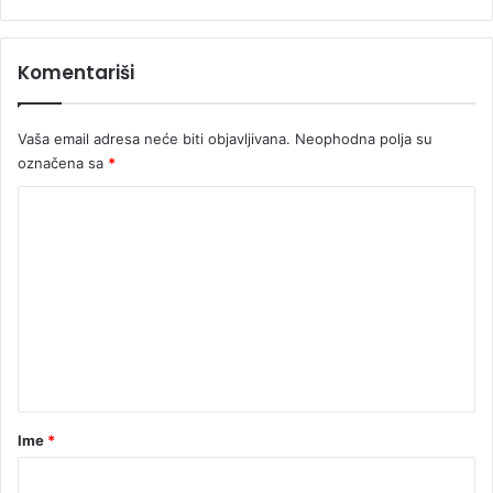
Komentariši
Vaša email adresa neće biti objavljivana.
Neophodna polja su
označena sa
*
K
o
m
e
n
t
a
r
Ime
*
*