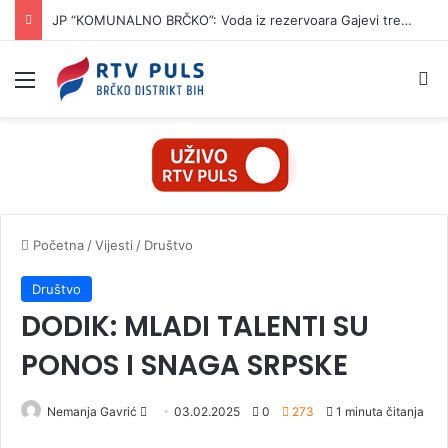
JP “KOMUNALNO BRČKO”: Voda iz rezervoara Gajevi trenutno nije za piće
Izbornik
Pr
Početna
/
Vijesti
/
Društvo
Društvo
DODIK: MLADI TALENTI SU
PONOS I SNAGA SRPSKE
Nemanja Gavrić
S
03.02.2025
0
273
1 minuta čitanja
e