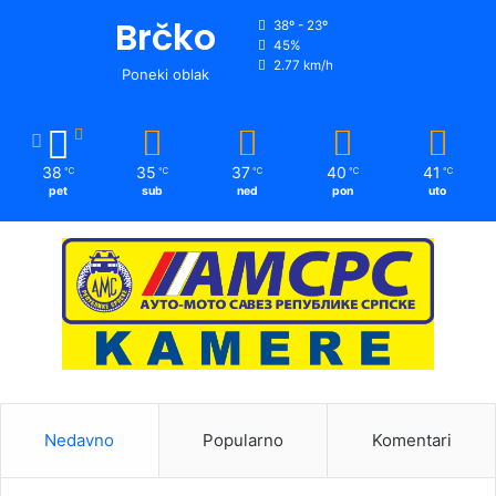
Brčko
38º - 23º
45%
2.77 km/h
Poneki oblak
38
35
37
40
41
℃
℃
℃
℃
℃
pet
sub
ned
pon
uto
Nedavno
Popularno
Komentari