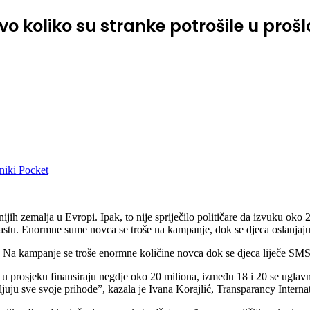
 koliko su stranke potrošile u prošlo
niki
Pocket
ijih zemalja u Evropi. Ipak, to nije spriječilo političare da izvuku oko
rastu. Enormne sume novca se troše na kampanje, dok se djeca oslanjaj
veći. Na kampanje se troše enormne količine novca dok se djeca liječe S
ti u prosjeku finansiraju negdje oko 20 miliona, između 18 i 20 se uglavn
juju sve svoje prihode”, kazala je Ivana Korajlić, Transparancy Interna