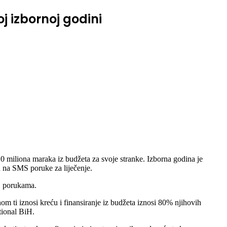
j izbornoj godini
 20 miliona maraka iz budžeta za svoje stranke. Izborna godina je
u na SMS poruke za liječenje.
MS porukama.
om ti iznosi kreću i finansiranje iz budžeta iznosi 80% njihovih
tional BiH.