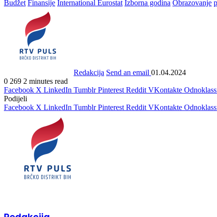
Budžet
Finansije
International Eurostat
Izborna godina
Obrazovanje
p
Redakcija
Send an email
01.04.2024
0
269
2 minutes read
Facebook
X
LinkedIn
Tumblr
Pinterest
Reddit
VKontakte
Odnoklass
Podijeli
Facebook
X
LinkedIn
Tumblr
Pinterest
Reddit
VKontakte
Odnoklass