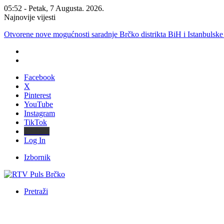
05:52 - Petak, 7 Augusta. 2026.
Najnovije vijesti
JP “KOMUNALNO BRČKO”: Voda iz rezervoara Gajevi trenutno nij
Facebook
X
Pinterest
YouTube
Instagram
TikTok
Threads
Log In
Izbornik
Pretraži