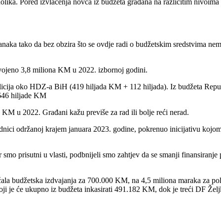
nolika. Pored izvlačenja novca iz budžeta građana na različitim nivoima 
ranaka tako da bez obzira što se ovdje radi o budžetskim sredstvima nem
dvojeno 3,8 miliona KM u 2022. izbornoj godini.
icija oko HDZ-a BiH (419 hiljada KM + 112 hiljada). Iz budžeta Repub
646 hiljade KM
KM u 2022. Građani kažu previše za rad ili bolje reći nerad.
nici održanoj krajem januara 2023. godine, pokrenuo inicijativu kojom 
o prisutni u vlasti, podbnijeli smo zahtjev da se smanji finansiranje p
la budžetska izdvajanja za 700.000 KM, na 4,5 miliona maraka za politi
 je će ukupno iz budžeta inkasirati 491.182 KM, dok je treći DF Žel