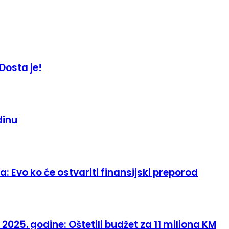
Dosta je!
dinu
: Evo ko će ostvariti finansijski preporod
 2025. godine: Oštetili budžet za 11 miliona KM