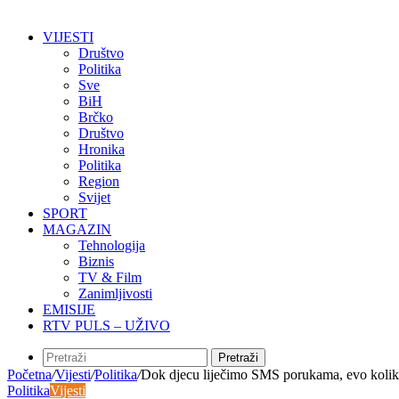
VIJESTI
Društvo
Politika
Sve
BiH
Brčko
Društvo
Hronika
Politika
Region
Svijet
SPORT
MAGAZIN
Tehnologija
Biznis
TV & Film
Zanimljivosti
EMISIJE
RTV PULS – UŽIVO
Pretraži
Početna
/
Vijesti
/
Politika
/
Dok djecu liječimo SMS porukama, evo koliko 
Politika
Vijesti