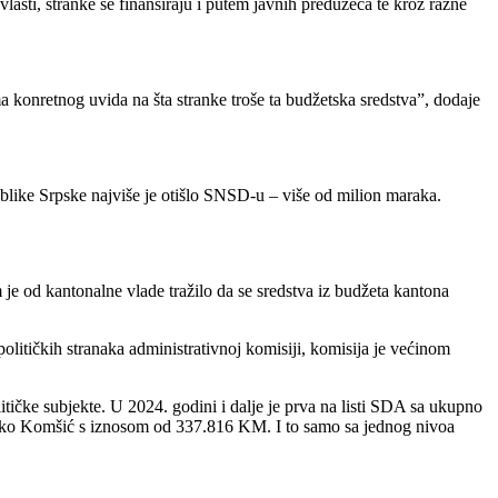
vlasti, stranke se finansiraju i putem javnih preduzeća te kroz razne
a konretnog uvida na šta stranke troše ta budžetska sredstva”, dodaje
like Srpske najviše je otišlo SNSD-u – više od milion maraka.
je od kantonalne vlade tražilo da se sredstva iz budžeta kantona
olitičkih stranaka administrativnoj komisiji, komisija je većinom
čke subjekte. U 2024. godini i dalje je prva na listi SDA sa ukupno
jko Komšić s iznosom od 337.816 KM. I to samo sa jednog nivoa