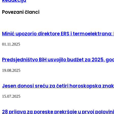
Redakcija
Povezani članci
Minić upozorio direktore ERS i termoelektrana: 
01.11.2025
Predsjedništvo BiH usvojilo budžet za 2025. go
19.08.2025
Jesen donosi sreću za četiri horoskopska znaka
15.07.2025
28 prijava za poreske prekršaje u prvoj polovini