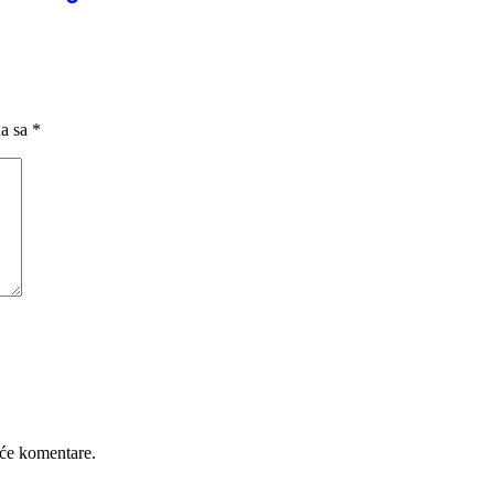
na sa
*
će komentare.