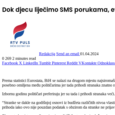
Dok djecu liječimo SMS porukama, evo
Redakcija
Send an email
01.04.2024
0
269
2 minutes read
Facebook
X
LinkedIn
Tumblr
Pinterest
Reddit
VKontakte
Odnoklass
Prema statistici Eurostata, BiH se nalazi na drugom mjestu najsiromašn
posebno omiljena među političarima jer tada prihodi stranaka znatno 
Izbornu godinu političari preferiraju jer su tada i prihodi stranaka 
“Stranke se dakle na godišnjoj osnovi iz budžeta različitih nivoa vlas
prihoda iako ovo nije pouzdan podatak s obzirom da stranke ne prijavl