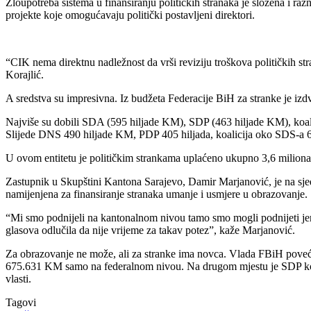
Zloupotreba sistema u finansiranju političkih stranaka je složena i raz
projekte koje omogućavaju politički postavljeni direktori.
“CIK nema direktnu nadležnost da vrši reviziju troškova političkih st
Korajlić.
A sredstva su impresivna. Iz budžeta Federacije BiH za stranke je iz
Najviše su dobili SDA (595 hiljade KM), SDP (463 hiljade KM), koal
Slijede DNS 490 hiljade KM, PDP 405 hiljada, koalicija oko SDS-a 
U ovom entitetu je političkim strankama uplaćeno ukupno 3,6 miliona 
Zastupnik u Skupštini Kantona Sarajevo, Damir Marjanović, je na sjed
namijenjena za finansiranje stranaka umanje i usmjere u obrazovanje.
“Mi smo podnijeli na kantonalnom nivou tamo smo mogli podnijeti jer sm
glasova odlučila da nije vrijeme za takav potez”, kaže Marjanović.
Za obrazovanje ne može, ali za stranke ima novca. Vlada FBiH poveća
675.631 KM samo na federalnom nivou. Na drugom mjestu je SDP koji
vlasti.
Tagovi