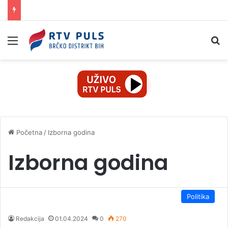
Izbornik
Pr
Početna
/
Izborna godina
Izborna godina
Politika
Redakcija
01.04.2024
0
270