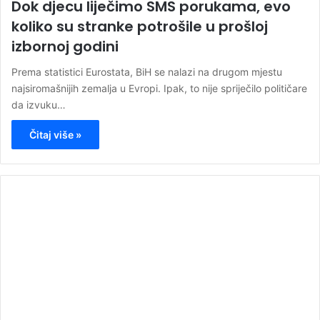
Dok djecu liječimo SMS porukama, evo
koliko su stranke potrošile u prošloj
izbornoj godini
Prema statistici Eurostata, BiH se nalazi na drugom mjestu
najsiromašnijih zemalja u Evropi. Ipak, to nije spriječilo političare
da izvuku…
Čitaj više »
00:00