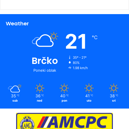
Weather
21
℃
Brčko
35º - 21º
80%
1.98 km/h
Poneki oblak
35
36
40
41
38
℃
℃
℃
℃
℃
sub
ned
pon
uto
sri