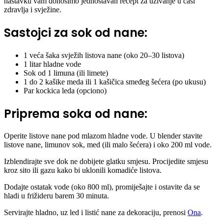
nastavku vam donosimo jednostavan recept za uživanje u čaši
zdravlja i svježine.
Sastojci za sok od nane:
1 veća šaka svježih listova nane (oko 20–30 listova)
1 litar hladne vode
Sok od 1 limuna (ili limete)
1 do 2 kašike meda ili 1 kašičica smeđeg šećera (po ukusu)
Par kockica leda (opciono)
Priprema soka od nane:
Operite listove nane pod mlazom hladne vode. U blender stavite
listove nane, limunov sok, med (ili malo šećera) i oko 200 ml vode.
Izblendirajte sve dok ne dobijete glatku smjesu. Procijedite smjesu
kroz sito ili gazu kako bi uklonili komadiće listova.
Dodajte ostatak vode (oko 800 ml), promiješajte i ostavite da se
hladi u frižideru barem 30 minuta.
Servirajte hladno, uz led i listić nane za dekoraciju, prenosi
Ona
.