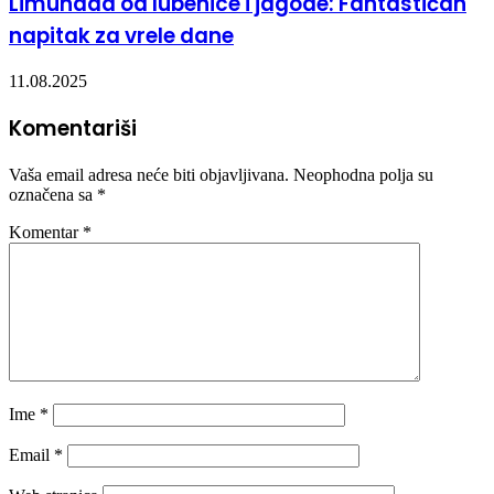
Limunada od lubenice i jagode: Fantastičan
napitak za vrele dane
11.08.2025
Komentariši
Vaša email adresa neće biti objavljivana.
Neophodna polja su
označena sa
*
Komentar
*
Ime
*
Email
*