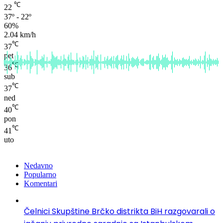
℃
22
37º - 22º
60%
2.04 km/h
℃
37
pet
℃
36
sub
℃
37
ned
℃
40
pon
℃
41
uto
Nedavno
Popularno
Komentari
Čelnici Skupštine Brčko distrikta BiH razgovarali o