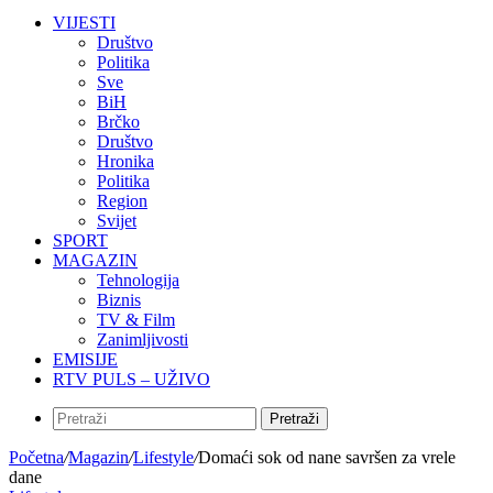
VIJESTI
Društvo
Politika
Sve
BiH
Brčko
Društvo
Hronika
Politika
Region
Svijet
SPORT
MAGAZIN
Tehnologija
Biznis
TV & Film
Zanimljivosti
EMISIJE
RTV PULS – UŽIVO
Pretraži
Početna
/
Magazin
/
Lifestyle
/
Domaći sok od nane savršen za vrele
dane