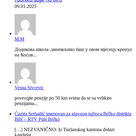
09.01.2025
М.М
Додикова школа ,занимљиво баш у овом мјесецу кренуо
на Косов...
Vesna Sivcevic
povecqjte penzije po 50 km svima da se sa velikim
penzijama...
Ćazim Serhatlić imenovan za glavnog tužioca Brčko distrikta
BiH – RTV Puls Brčko
[…] NEZVANIČNO: Iz Tuzlanskog kantona dolazi
kandidat...