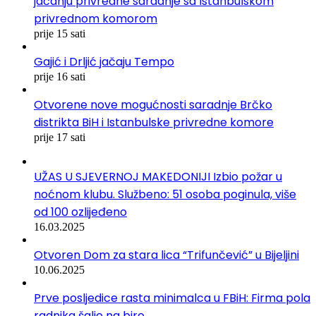
jačanju privredne saradnje sa Istanbulskom
privrednom komorom
prije 15 sati
Gajić i Drljić jačaju Tempo
prije 16 sati
Otvorene nove mogućnosti saradnje Brčko
distrikta BiH i Istanbulske privredne komore
prije 17 sati
UŽAS U SJEVERNOJ MAKEDONIJI Izbio požar u
noćnom klubu. Službeno: 51 osoba poginula, više
od 100 ozlijeđeno
16.03.2025
Otvoren Dom za stara lica “Trifunčević” u Bijeljini
10.06.2025
Prve posljedice rasta minimalca u FBiH: Firma pola
radnika šalje na biro