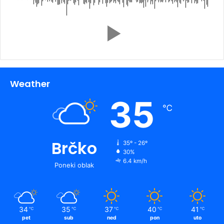
Weather
35
℃
Brčko
35º - 26º
30%
6.4 km/h
Poneki oblak
34
35
37
40
41
℃
℃
℃
℃
℃
pet
sub
ned
pon
uto