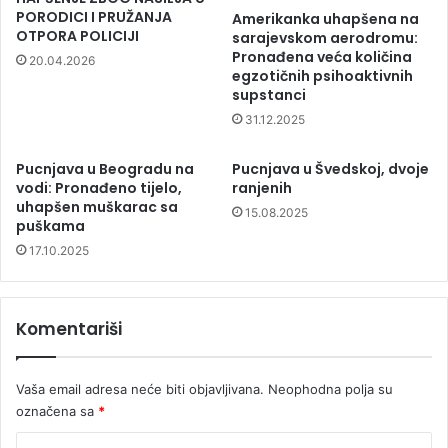
PORODICI I PRUŽANJA
Amerikanka uhapšena na
OTPORA POLICIJI
sarajevskom aerodromu:
Pronađena veća količina
20.04.2026
egzotičnih psihoaktivnih
supstanci
31.12.2025
Pucnjava u Beogradu na
Pucnjava u Švedskoj, dvoje
vodi: Pronađeno tijelo,
ranjenih
uhapšen muškarac sa
15.08.2025
puškama
17.10.2025
Komentariši
Vaša email adresa neće biti objavljivana.
Neophodna polja su
označena sa
*
K