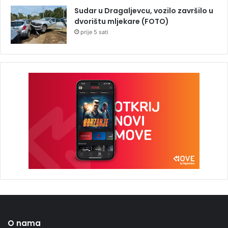
Sudar u Dragaljevcu, vozilo završilo u
dvorištu mljekare (FOTO)
prije 5 sati
O nama