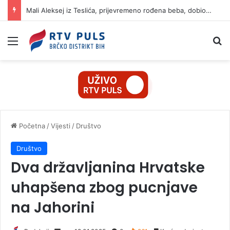
Mali Aleksej iz Teslića, prijevremeno rođena beba, dobio životnu bitku na UKC-u Srpske
Izbornik
Pr
Početna
/
Vijesti
/
Društvo
Društvo
Dva državljanina Hrvatske
uhapšena zbog pucnjave
na Jahorini