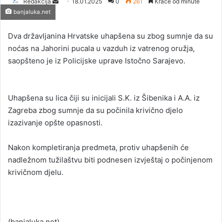
Redakcija
S
18.01.2025
0
261
Kraće od minute
banjaluka.net
e
n
Dva državljanina Hrvatske uhapšena su zbog sumnje da su
d
noćas na Jahorini pucala u vazduh iz vatrenog oružja,
a
saopšteno je iz Policijske uprave Istočno Sarajevo.
n
e
m
a
Uhapšena su lica čiji su inicijali S.K. iz Šibenika i A.A. iz
i
Zagreba zbog sumnje da su počinila krivično djelo
l
izazivanje opšte opasnosti.
Nakon kompletiranja predmeta, protiv uhapšenih će
nadležnom tužilaštvu biti podnesen izvještaj o počinjenom
krivičnom djelu.
(banjaluka.net)