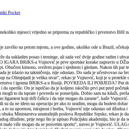
niki
Pocket
nekoliko mjeseci vrijedno se priprema za republičko i prvenstvo BiH n
je završio na petom mjestu, a ove godine, ukoliko ode u Brazil, očekuje
že da uskladim posao i treninge, ali sada već dvije godine radim i uhvati
 BRIKS-a Vujnović je prve sportske korake napravio u DŽudo klubu
klupi. Obučem kimono, svežem pojas i sjednem i gledam. Nakon tih par tr
a je izlazio na takmičenja, nije odustao. Do sada je učestvovao na bro
up na Olimpijadi je velika stvar”, rekao je Vujnović, koji je u protekl
venstvu i igrama BRIKS-a u Rusiji. POVREDA ILI POBJEDA? Put do vrha
 da operiše. On je ispričao da je koljeno iskočilo prvi put pred početak s
isu mogli to da isprate i povreda se ponavljala. Dobio sam na kilaži, pre
o ligament koji drži čašicu i da nije mogao da zaraste”, kaže Vujnovi
rili su da ne idem na operaciju jer ako to uradim, mogu da budem dobar t
sport, a to su upornost, istrajnost i borba, Vujnović nije odustao o
obuku Ministarstva unutrašnjih poslova Republike Srpske, rekao je da 
ladog džudiste, prije nego što je upisao Policijsku akademiju, bio je 
inici gdje bi malo više mogao da se posvetim sportu”, naveo je Vuj