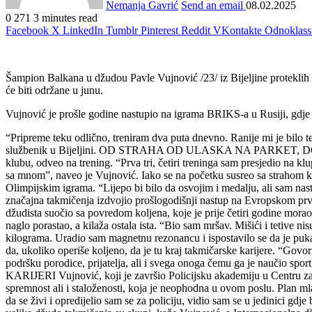
Nemanja Gavrić
Send an email
08.02.2025
0
271
3 minutes read
Facebook
X
LinkedIn
Tumblr
Pinterest
Reddit
VKontakte
Odnoklass
Šampion Balkana u džudou Pavle Vujnović /23/ iz Bijeljine proteklih 
će biti održane u junu.
Vujnović je prošle godine nastupio na igrama BRIKS-a u Rusiji, gdje 
“Pripreme teku odlično, treniram dva puta dnevno. Ranije mi je bilo te
službenik u Bijeljini. OD STRAHA OD ULASKA NA PARKET, DO IGARA
klubu, odveo na trening. “Prva tri, četiri treninga sam presjedio na 
sa mnom”, naveo je Vujnović. Iako se na početku susreo sa strahom kad
Olimpijskim igrama. “Lijepo bi bilo da osvojim i medalju, ali sam nast
značajna takmičenja izdvojio prošlogodišnji nastup na Evropskom pr
džudista suočio sa povredom koljena, koje je prije četiri godine morao i
naglo porastao, a kilaža ostala ista. “Bio sam mršav. Mišići i tetive n
kilograma. Uradio sam magnetnu rezonancu i ispostavilo se da je puka
da, ukoliko operiše koljeno, da je tu kraj takmičarske karijere. “Govo
podršku porodice, prijatelja, ali i svega onoga čemu ga je naučio 
KARIJERI Vujnović, koji je završio Policijsku akademiju u Centru za 
spremnost ali i staloženosti, koja je neophodna u ovom poslu. Plan m
da se živi i opredijelio sam se za policiju, vidio sam se u jed