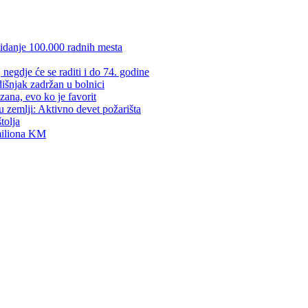
kidanje 100.000 radnih mesta
negdje će se raditi i do 74. godine
dišnjak zadržan u bolnici
zana, evo ko je favorit
u zemlji: Aktivno devet požarišta
tolja
 miliona KM