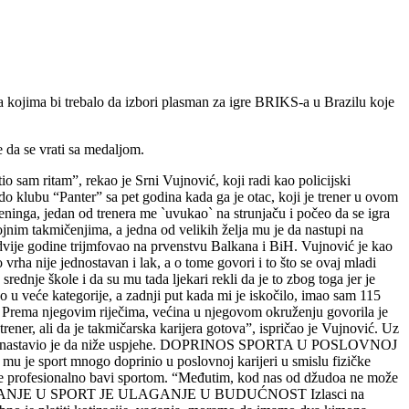
a kojima bi trebalo da izbori plasman za igre BRIKS-a u Brazilu koje
 da se vrati sa medaljom.
o sam ritam”, rekao je Srni Vujnović, koji radi kao policijski
 “Panter” sa pet godina kada ga je otac, koji je trener u ovom
eninga, jedan od trenera me `uvukao` na strunjaču i počeo da se igra
jnim takmičenjima, a jedna od velikih želja mu je da nastupi na
e dvije godine trijmfovao na prvenstvu Balkana i BiH. Vujnović je kao
 nije jednostavan i lak, a o tome govori i to što se ovaj mladi
rednje škole i da su mu tada ljekari rekli da je to zbog toga jer je
šao u veće kategorije, a zadnji put kada mi je iskočilo, imao sam 115
ć. Prema njegovim riječima, većina u njegovom okruženju govorila je
rener, ali da je takmičarska karijera gotova”, ispričao je Vujnović. Uz
d džudoa i nastavio je da niže uspjehe. DOPRINOS SPORTA U POSLOVNOJ
mu je sport mnogo doprinio u poslovnoj karijeri u smislu fizičke
da se profesionalno bavi sportom. “Međutim, kod nas od džudoa ne može
nović. ULAGANJE U SPORT JE ULAGANJE U BUDUĆNOST Izlasci na