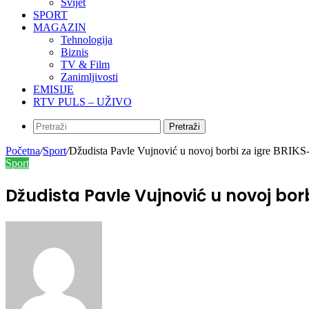
Svijet
SPORT
MAGAZIN
Tehnologija
Biznis
TV & Film
Zanimljivosti
EMISIJE
RTV PULS – UŽIVO
Pretraži
Početna
/
Sport
/
Džudista Pavle Vujnović u novoj borbi za igre BRIKS
Sport
Džudista Pavle Vujnović u novoj bor