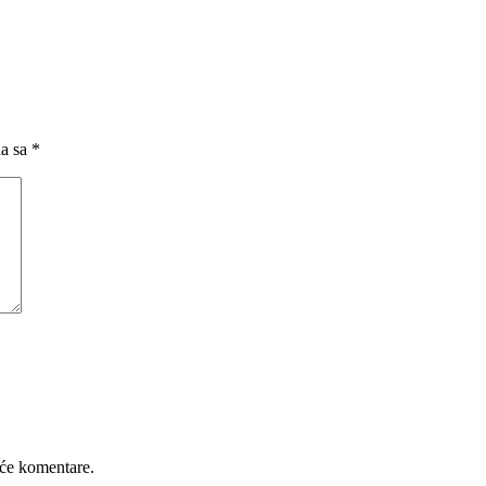
na sa
*
će komentare.