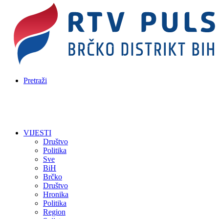
Pretraži
VIJESTI
Društvo
Politika
Sve
BiH
Brčko
Društvo
Hronika
Politika
Region