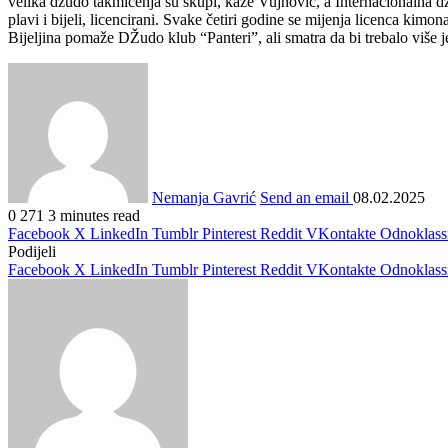
velika džudo takmičenja su skupi, kaže Vujnović, a Internacionalna dž
plavi i bijeli, licencirani. Svake četiri godine se mijenja licenca ki
Bijeljina pomaže DŽudo klub “Panteri”, ali smatra da bi trebalo više j
Nemanja Gavrić
Send an email
08.02.2025
0
271
3 minutes read
Facebook
X
LinkedIn
Tumblr
Pinterest
Reddit
VKontakte
Odnoklass
Podijeli
Facebook
X
LinkedIn
Tumblr
Pinterest
Reddit
VKontakte
Odnoklass