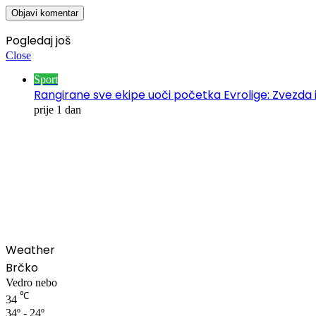
Pogledaj još
Close
Sport
Rangirane sve ekipe uoči početka Evrolige: Zvezda i
prije 1 dan
00:00
Weather
Brčko
Vedro nebo
℃
34
34º - 24º