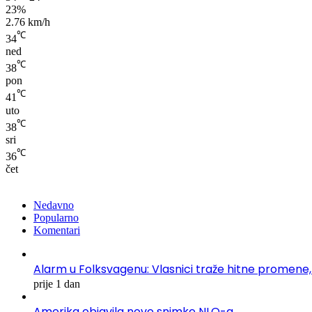
23%
2.76 km/h
℃
34
ned
℃
38
pon
℃
41
uto
℃
38
sri
℃
36
čet
Nedavno
Popularno
Komentari
Alarm u Folksvagenu: Vlasnici traže hitne promene,
prije 1 dan
Amerika objavila nove snimke NLO-a