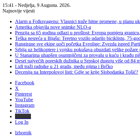
15:41 - Nedjelja, 9 Augusta. 2026.
Najnovije vijesti
Alarm u Folksvagenu: Vlasnici traže hitne promene, u planu u
Amerika objavila nove snimke NLO-a
Penzija sa 65 godina odlazi u prošlost: Evropa pomjera granicu, 
Teška nesreća u Ilijašu: Teretno vozilo udarilo biciklistu, 75-go
Rangirane sve ekipe uoči početka Evrolige: Zvezda ispred Parti
Srbija uz helikoptere i vojsku pokušava obuzdati velike požare 
U Stanarima uhapšen osumnjičeni za provalu u kuću i krađu piš
Deset najvećih poreskih dužnika u Srpskoj duguju više od 84
Lidl traži radnike u 21 gradu, među njima i Brčko
Decenija na Interpolovoj listi: Gdje se krije Slobodanka Tošić?
Facebook
X
Pinterest
YouTube
Instagram
TikTok
Threads
Log In
Izbornik