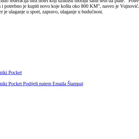
udo federacija bira hotel koji džudisti moraju sami sebi da plate. “Pot
mona i potrebno je kupiti novo koje košta oko 800 KM”, naveo je Vujnović
er je ulaganje u sport, zapravo, ulaganje u budućnost.
niki
Pocket
niki
Pocket
Podijeli putem Emaila
Štampaj