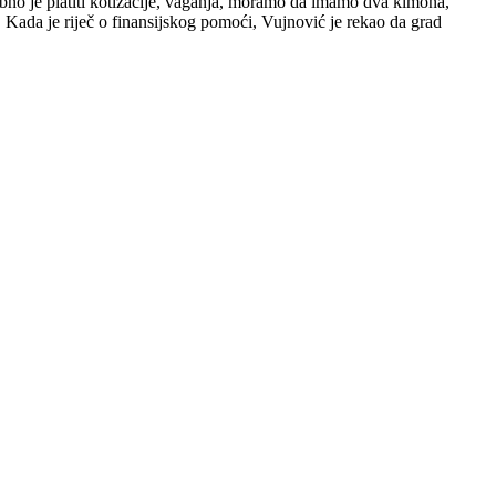
rebno je platiti kotizacije, vaganja, moramo da imamo dva kimona,
. Kada je riječ o finansijskog pomoći, Vujnović je rekao da grad