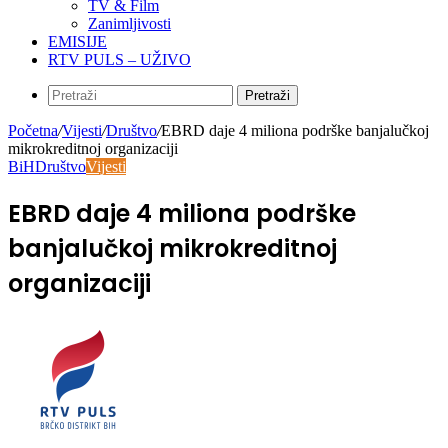
TV & Film
Zanimljivosti
EMISIJE
RTV PULS – UŽIVO
Pretraži
Početna
/
Vijesti
/
Društvo
/
EBRD daje 4 miliona podrške banjalučkoj
mikrokreditnoj organizaciji
BiH
Društvo
Vijesti
EBRD daje 4 miliona podrške
banjalučkoj mikrokreditnoj
organizaciji