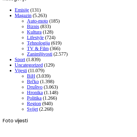
Emisije
(131)
Magazin
(5.263)
Auto-moto
(185)
Biznis
(833)
Kultura
(128)
Lifestyle
(724)
Tehnologija
(619)
TV & Film
(366)
Zanimljivosti
(2.577)
Sport
(1.839)
Uncategorized
(129)
Vijesti
(11.079)
BiH
(3.039)
Brčko
(1.398)
Društvo
(3.063)
Hronika
(1.148)
Politika
(1.266)
Region
(940)
Svijet
(2.268)
Foto vijesti