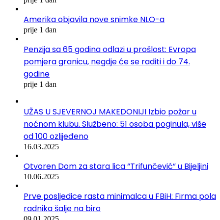
Amerika objavila nove snimke NLO-a
prije 1 dan
Penzija sa 65 godina odlazi u prošlost: Evropa
pomjera granicu, negdje će se raditi i do 74.
godine
prije 1 dan
UŽAS U SJEVERNOJ MAKEDONIJI Izbio požar u
noćnom klubu. Službeno: 51 osoba poginula, više
od 100 ozlijeđeno
16.03.2025
Otvoren Dom za stara lica “Trifunčević” u Bijeljini
10.06.2025
Prve posljedice rasta minimalca u FBiH: Firma pola
radnika šalje na biro
09.01.2025