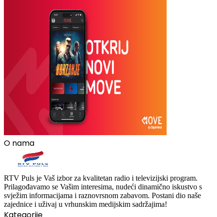
O nama
RTV Puls je Vaš izbor za kvalitetan radio i televizijski program.
Prilagođavamo se Vašim interesima, nudeći dinamično iskustvo s
svježim informacijama i raznovrsnom zabavom. Postani dio naše
zajednice i uživaj u vrhunskim medijskim sadržajima!
Kategorije