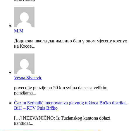
М.М
Додикова школа ,занимљиво баш у овом мјесецу кренуо
на Косов...
Vesna Sivcevic
povecqjte penzije po 50 km svima da se sa velikim
penzijama...
Ćazim Serhatlić imenovan za glavnog tužioca Brčko distrikta
BiH – RTV Puls Brčko
[…] NEZVANIČNO: Iz Tuzlanskog kantona dolazi
kandidat...