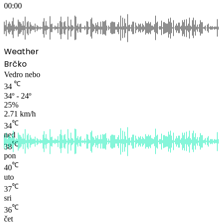
00:00
Weather
Brčko
Vedro nebo
℃
34
34º - 24º
25%
2.71 km/h
℃
34
ned
℃
38
pon
℃
40
uto
℃
37
sri
℃
36
čet