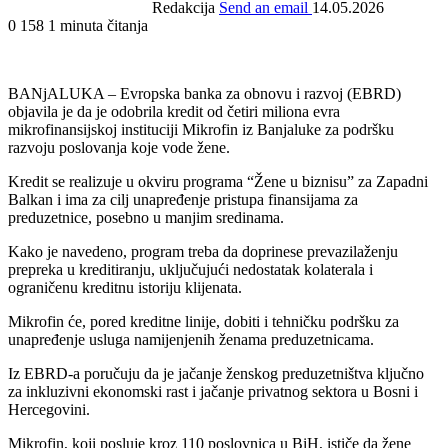
Redakcija
Send an email
14.05.2026
0
158
1 minuta čitanja
BANjALUKA – Evropska banka za obnovu i razvoj (EBRD)
objavila je da je odobrila kredit od četiri miliona evra
mikrofinansijskoj instituciji Mikrofin iz Banjaluke za podršku
razvoju poslovanja koje vode žene.
Kredit se realizuje u okviru programa “Žene u biznisu” za Zapadni
Balkan i ima za cilj unapređenje pristupa finansijama za
preduzetnice, posebno u manjim sredinama.
Kako je navedeno, program treba da doprinese prevazilaženju
prepreka u kreditiranju, uključujući nedostatak kolaterala i
ograničenu kreditnu istoriju klijenata.
Mikrofin će, pored kreditne linije, dobiti i tehničku podršku za
unapređenje usluga namijenjenih ženama preduzetnicama.
Iz EBRD-a poručuju da je jačanje ženskog preduzetništva ključno
za inkluzivni ekonomski rast i jačanje privatnog sektora u Bosni i
Hercegovini.
Mikrofin, koji posluje kroz 110 poslovnica u BiH, ističe da žene