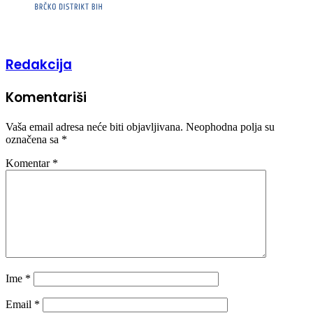
Redakcija
Komentariši
Vaša email adresa neće biti objavljivana.
Neophodna polja su
označena sa
*
Komentar
*
Ime
*
Email
*