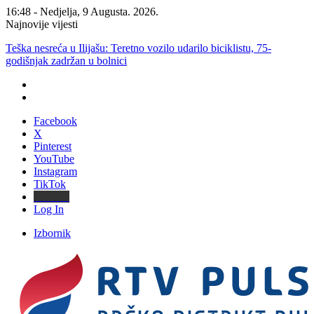
16:48 - Nedjelja, 9 Augusta. 2026.
Najnovije vijesti
Teška nesreća u Ilijašu: Teretno vozilo udarilo biciklistu, 75-
godišnjak zadržan u bolnici
Facebook
X
Pinterest
YouTube
Instagram
TikTok
Threads
Log In
Izbornik