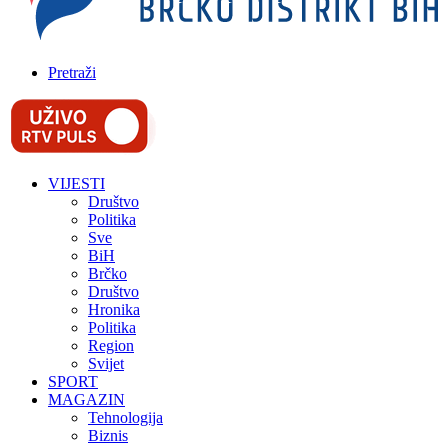
Pretraži
VIJESTI
Društvo
Politika
Sve
BiH
Brčko
Društvo
Hronika
Politika
Region
Svijet
SPORT
MAGAZIN
Tehnologija
Biznis