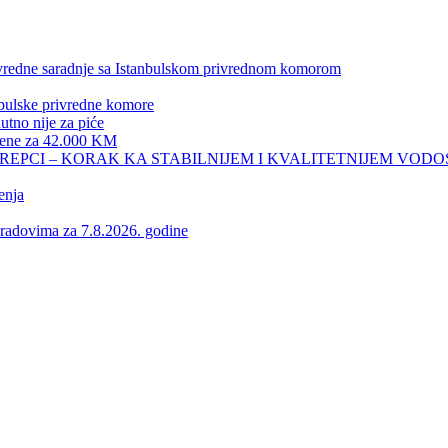
privredne saradnje sa Istanbulskom privrednom komorom
nbulske privredne komore
no nije za piće
 žene za 42.000 KM
REPCI – KORAK KA STABILNIJEM I KVALITETNIJEM VOD
enja
vima za 7.8.2026. godine