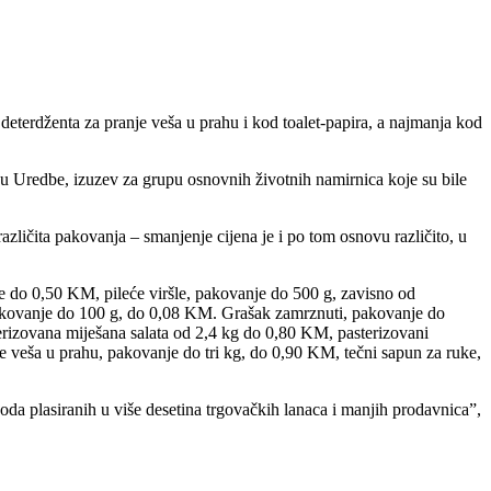
eterdženta za pranje veša u prahu i kod toalet-papira, a najmanja kod
gu Uredbe, izuzev za grupu osnovnih životnih namirnica koje su bile
azličita pakovanja – smanjenje cijena je i po tom osnovu različito, u
le do 0,50 KM, pileće viršle, pakovanje do 500 g, zavisno od
akovanje do 100 g, do 0,08 KM. Grašak zamrznuti, pakovanje do
terizovana miješana salata od 2,4 kg do 0,80 KM, pasterizovani
je veša u prahu, pakovanje do tri kg, do 0,90 KM, tečni sapun za ruke,
da plasiranih u više desetina trgovačkih lanaca i manjih prodavnica”,