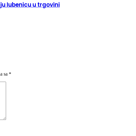
u lubenicu u trgovini
na sa
*