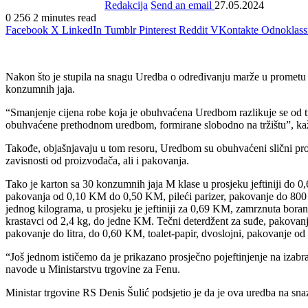
Redakcija
Send an email
27.05.2024
0
256
2 minutes read
Facebook
X
LinkedIn
Tumblr
Pinterest
Reddit
VKontakte
Odnoklass
Nakon što je stupila na snagu Uredba o određivanju marže u prometu p
konzumnih jaja.
“Smanjenje cijena robe koja je obuhvaćena Uredbom razlikuje se od tr
obuhvaćene prethodnom uredbom, formirane slobodno na tržištu”, kaž
Takođe, objašnjavaju u tom resoru, Uredbom su obuhvaćeni slični proizv
zavisnosti od proizvođača, ali i pakovanja.
Tako je karton sa 30 konzumnih jaja M klase u prosjeku jeftiniji do 
pakovanja od 0,10 KM do 0,50 KM, pileći parizer, pakovanje do 800
jednog kilograma, u prosjeku je jeftiniji za 0,69 KM, zamrznuta bora
krastavci od 2,4 kg, do jedne KM. Tečni deterdžent za suđe, pakovanje
pakovanje do litra, do 0,60 KM, toalet-papir, dvoslojni, pakovanje 
“Još jednom ističemo da je prikazano prosječno pojeftinjenje na izab
navode u Ministarstvu trgovine za Fenu.
Ministar trgovine RS Denis Šulić podsjetio je da je ova uredba na snaz