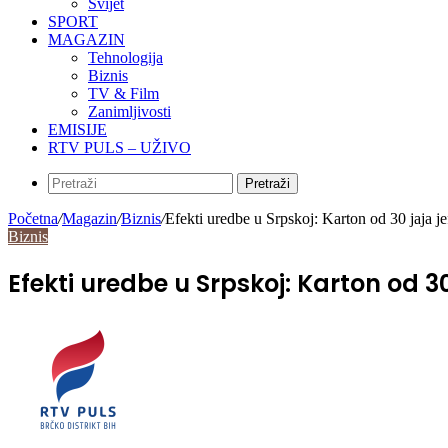
Svijet
SPORT
MAGAZIN
Tehnologija
Biznis
TV & Film
Zanimljivosti
EMISIJE
RTV PULS – UŽIVO
Pretraži
Početna
/
Magazin
/
Biznis
/
Efekti uredbe u Srpskoj: Karton od 30 jaja je
Biznis
Efekti uredbe u Srpskoj: Karton od 30 