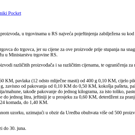
niki
Pocket
roizvoda, u trgovinama u RS najveća pojeftinjenja zabilježena su kod d
govca do trgovca, jer su cijene za ove proizvode prije stupanja na sna
u u Ministarstvu trgovine RS.
odi različitih proizvođača i sa različitim cijenama, te ograničenja za r
0,60 KM, pavlaka (12 odsto mliječne masti) od 400 g 0,10 KM, cijelo pi
 g, zavisno od pakovanja od 0,10 KM do 0,50 KM, kokošja pašteta, p
nija/mahune, takođe pakovanje do jednog kilograma, za isto toliko, pas
 do jednog litra, jeftiniji je u prosjeku za 0,60 KM, deterdžent za pran
od 24 komada, do 1,40 KM.
ranom uzorku, uzimajući u obzir da Uredba obuhvata više od 500 proizvo
i do 30. juna.