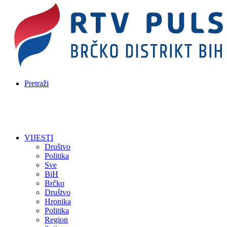
Pretraži
VIJESTI
Društvo
Politika
Sve
BiH
Brčko
Društvo
Hronika
Politika
Region