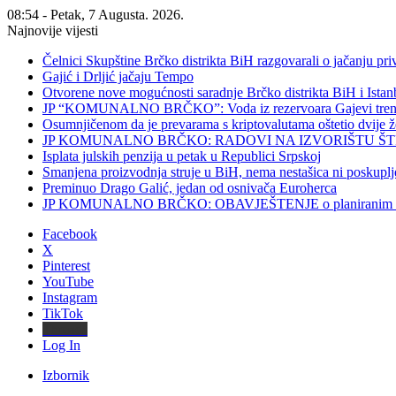
08:54 - Petak, 7 Augusta. 2026.
Najnovije vijesti
Čelnici Skupštine Brčko distrikta BiH razgovarali o jačanju 
Gajić i Drljić jačaju Tempo
Otvorene nove mogućnosti saradnje Brčko distrikta BiH i Ista
JP “KOMUNALNO BRČKO”: Voda iz rezervoara Gajevi trenut
Osumnjičenom da je prevarama s kriptovalutama oštetio dvije
JP KOMUNALNO BRČKO: RADOVI NA IZVORIŠTU ŠT
Isplata julskih penzija u petak u Republici Srpskoj
Smanjena proizvodnja struje u BiH, nema nestašica ni poskuplj
Preminuo Drago Galić, jedan od osnivača Euroherca
JP KOMUNALNO BRČKO: OBAVJEŠTENJE o planiranim rado
Facebook
X
Pinterest
YouTube
Instagram
TikTok
Threads
Log In
Izbornik