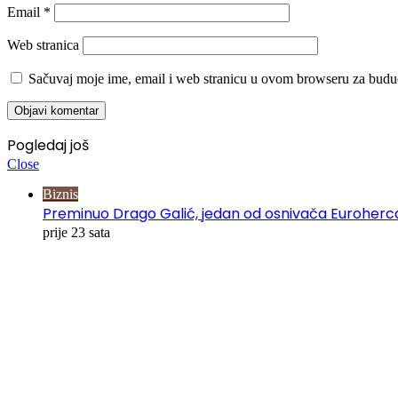
Email
*
Web stranica
Sačuvaj moje ime, email i web stranicu u ovom browseru za budu
Pogledaj još
Close
Biznis
Preminuo Drago Galić, jedan od osnivača Euroherc
prije 23 sata
00:00