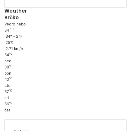
Weather
Brčko
Vedro nebo
℃
34
34º - 24º
25%
2.71 km/h
℃
34
ned
℃
38
pon
℃
40
uto
℃
37
sri
℃
36
čet