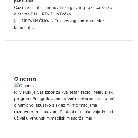
penzijama...
Ćazim Serhatlić imenovan za glavnog tužioca Brčko
distrikta BiH – RTV Puls Brčko
[…] NEZVANIČNO: Iz Tuzlanskog kantona dolazi
kandidat...
O nama
RTV Puls je Vaš izbor za kvalitetan radio i televizijski
program. Prilagođavamo se Vašim interesima, nudeći
dinamično iskustvo s svježim informacijama i
raznovrsnom zabavom. Postani dio naše zajednice i
uživaj u vrhunskim medijskim sadržajima!