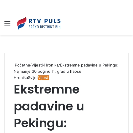
Izbornik
Pr
Početna
/
Vijesti
/
Hronika
/
Ekstremne padavine u Pekingu:
Najmanje 30 poginulih, grad u haosu
Hronika
Svijet
Vijesti
Ekstremne
padavine u
Pekingu: