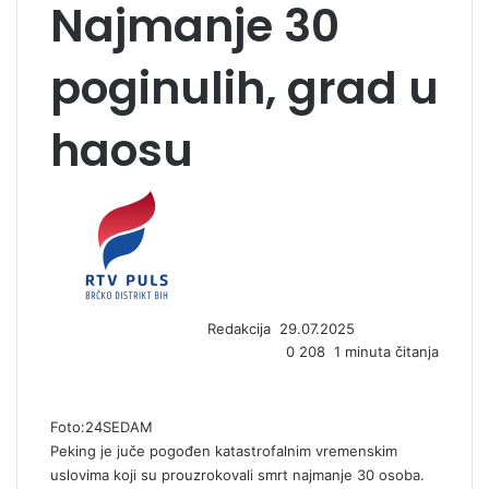
Najmanje 30
poginulih, grad u
haosu
S
e
n
d
a
n
Redakcija
29.07.2025
e
0
208
1 minuta čitanja
m
a
i
l
Foto:24SEDAM
Peking je juče pogođen katastrofalnim vremenskim
uslovima koji su prouzrokovali smrt najmanje 30 osoba.