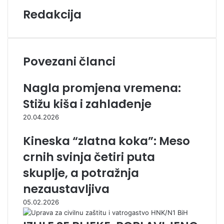
Redakcija
Povezani članci
Nagla promjena vremena:
Stižu kiša i zahlađenje
20.04.2026
Kineska “zlatna koka”: Meso
crnih svinja četiri puta
skuplje, a potražnja
nezaustavljiva
05.02.2026