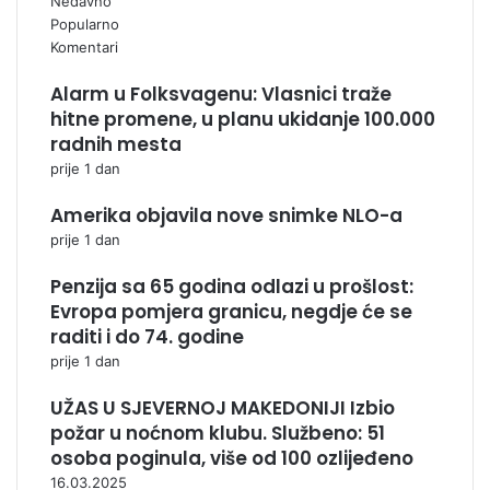
Nedavno
Popularno
Komentari
Alarm u Folksvagenu: Vlasnici traže
hitne promene, u planu ukidanje 100.000
radnih mesta
prije 1 dan
Amerika objavila nove snimke NLO-a
prije 1 dan
Penzija sa 65 godina odlazi u prošlost:
Evropa pomjera granicu, negdje će se
raditi i do 74. godine
prije 1 dan
UŽAS U SJEVERNOJ MAKEDONIJI Izbio
požar u noćnom klubu. Službeno: 51
osoba poginula, više od 100 ozlijeđeno
16.03.2025