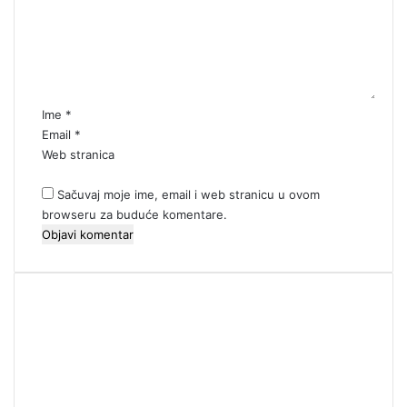
e
n
t
a
r
*
Ime
*
Email
*
Web stranica
Sačuvaj moje ime, email i web stranicu u ovom
browseru za buduće komentare.
00:00