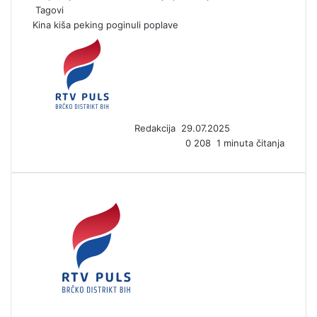
Tagovi
Kina
kiša
peking
poginuli
poplave
S
e
n
d
a
n
Redakcija
29.07.2025
e
0
208
1 minuta čitanja
m
a
i
l