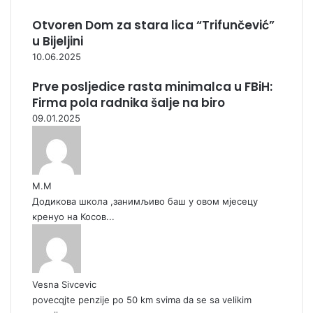
Otvoren Dom za stara lica “Trifunčević”
u Bijeljini
10.06.2025
Prve posljedice rasta minimalca u FBiH:
Firma pola radnika šalje na biro
09.01.2025
М.М
Додикова школа ,занимљиво баш у овом мјесецу
кренуо на Косов...
Vesna Sivcevic
povecqjte penzije po 50 km svima da se sa velikim