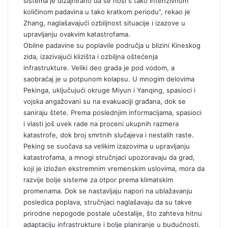
sistema je dizajnirano da se nosi s tako intenzivnom
količinom padavina u tako kratkom periodu”, rekao je
Zhang, naglašavajući ozbiljnost situacije i izazove u
upravljanju ovakvim katastrofama.
Obilne padavine su poplavile područja u blizini Kineskog
zida, izazivajući klizišta i ozbiljna oštećenja
infrastrukture. Veliki deo grada je pod vodom, a
saobraćaj je u potpunom kolapsu. U mnogim delovima
Pekinga, uključujući okruge Miyun i Yanqing, spasioci i
vojska angažovani su na evakuaciji građana, dok se
saniraju štete. Prema poslednjim informacijama, spasioci
i vlasti još uvek rade na proceni ukupnih razmera
katastrofe, dok broj smrtnih slučajeva i nestalih raste.
Peking se suočava sa velikim izazovima u upravljanju
katastrofama, a mnogi stručnjaci upozoravaju da grad,
koji je izložen ekstremnim vremenskim uslovima, mora da
razvije bolje sisteme za otpor prema klimatskim
promenama. Dok se nastavljaju napori na ublažavanju
posledica poplava, stručnjaci naglašavaju da su takve
prirodne nepogode postale učestalije, što zahteva hitnu
adaptaciju infrastrukture i bolje planiranje u budućnosti.