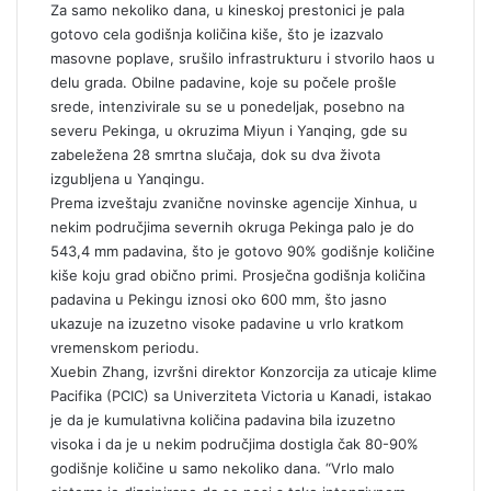
Za samo nekoliko dana, u kineskoj prestonici je pala
gotovo cela godišnja količina kiše, što je izazvalo
masovne poplave, srušilo infrastrukturu i stvorilo haos u
delu grada. Obilne padavine, koje su počele prošle
srede, intenzivirale su se u ponedeljak, posebno na
severu Pekinga, u okruzima Miyun i Yanqing, gde su
zabeležena 28 smrtna slučaja, dok su dva života
izgubljena u Yanqingu.
Prema izveštaju zvanične novinske agencije Xinhua, u
nekim područjima severnih okruga Pekinga palo je do
543,4 mm padavina, što je gotovo 90% godišnje količine
kiše koju grad obično primi. Prosječna godišnja količina
padavina u Pekingu iznosi oko 600 mm, što jasno
ukazuje na izuzetno visoke padavine u vrlo kratkom
vremenskom periodu.
Xuebin Zhang, izvršni direktor Konzorcija za uticaje klime
Pacifika (PCIC) sa Univerziteta Victoria u Kanadi, istakao
je da je kumulativna količina padavina bila izuzetno
visoka i da je u nekim područjima dostigla čak 80-90%
godišnje količine u samo nekoliko dana. “Vrlo malo