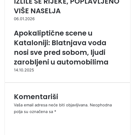
IZLILE SE RIJEKE, POPLAVLJENO
VIŠE NASELJA
06.01.2026
Apokaliptične scene u
Kataloniji: Blatnjava voda
nosi sve pred sobom, ljudi
zarobljeni u automobilima
14.10.2025
Komentariši
Vaša email adresa neće biti objavljivana.
Neophodna
polja su označena sa
*
K
o
m