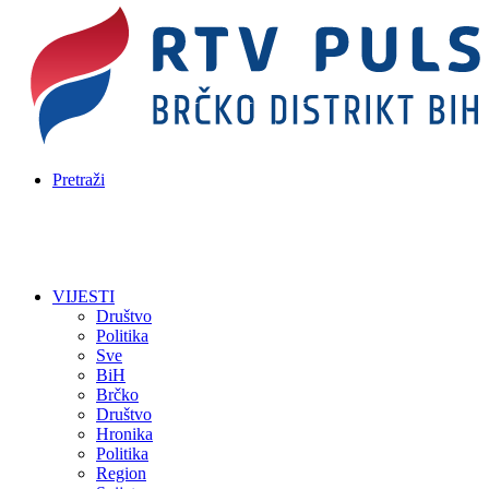
Pretraži
VIJESTI
Društvo
Politika
Sve
BiH
Brčko
Društvo
Hronika
Politika
Region