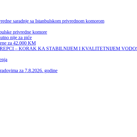
privredne saradnje sa Istanbulskom privrednom komorom
nbulske privredne komore
no nije za piće
 žene za 42.000 KM
REPCI – KORAK KA STABILNIJEM I KVALITETNIJEM VOD
enja
vima za 7.8.2026. godine