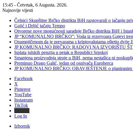
15:45 - Četvrtak, 6 Augusta. 2026.
Najnovije vijesti
Čelnici Skupštine Brčko distrikta BiH razgovarali o jačanju 
Gajić i Drljić jačaju Tempo
Otvorene nove mogućnosti saradnje Brčko distrikta BiH i Ista
JP “KOMUNALNO BRČKO”: Voda iz rezervoara Gajevi trenut
Osumnjičenom da je prevarama s kriptovalutama oštetio dvije
JP KOMUNALNO BRČKO: RADOVI NA IZVORIŠTU ŠT
Isplata julskih penzija u petak u Republici Srpskoj
Smanjena proizvodnja struje u BiH, nema nestašica ni poskuplj
Preminuo Drago Galić, jedan od osnivača Euroherca
JP KOMUNALNO BRČKO: OBAVJEŠTENJE o planiranim rado
Facebook
X
Pinterest
YouTube
Instagram
TikTok
Threads
Log In
Izbornik