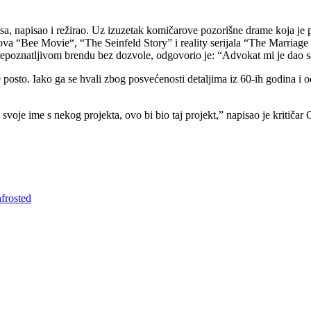
, napisao i režirao. Uz izuzetak komičarove pozorišne drame koja je pos
mova “Bee Movie“, “The Seinfeld Story” i reality serijala “The Marriage
repoznatljivom brendu bez dozvole, odgovorio je: “Advokat mi je dao savj
posto. Iako ga se hvali zbog posvećenosti detaljima iz 60-ih godina i o
voje ime s nekog projekta, ovo bi bio taj projekt,” napisao je kritiča
frosted