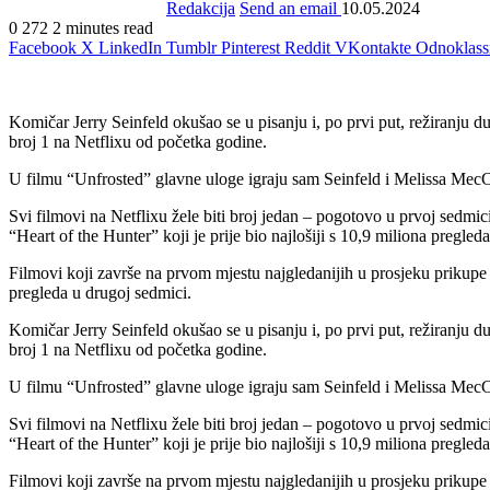
Redakcija
Send an email
10.05.2024
0
272
2 minutes read
Facebook
X
LinkedIn
Tumblr
Pinterest
Reddit
VKontakte
Odnoklass
Komičar Jerry Seinfeld okušao se u pisanju i, po prvi put, režiranju du
broj 1 na Netflixu od početka godine.
U filmu “Unfrosted” glavne uloge igraju sam Seinfeld i Melissa MecCa
Svi filmovi na Netflixu žele biti broj jedan – pogotovo u prvoj sedmici
“Heart of the Hunter” koji je prije bio najlošiji s 10,9 miliona pregleda
Filmovi koji završe na prvom mjestu najgledanijih u prosjeku prikupe 
pregleda u drugoj sedmici.
Komičar Jerry Seinfeld okušao se u pisanju i, po prvi put, režiranju du
broj 1 na Netflixu od početka godine.
U filmu “Unfrosted” glavne uloge igraju sam Seinfeld i Melissa MecCa
Svi filmovi na Netflixu žele biti broj jedan – pogotovo u prvoj sedmici
“Heart of the Hunter” koji je prije bio najlošiji s 10,9 miliona pregleda
Filmovi koji završe na prvom mjestu najgledanijih u prosjeku prikupe 