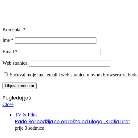
Komentar
*
Ime
*
Email
*
Web stranica
Sačuvaj moje ime, email i web stranicu u ovom browseru za budu
Pogledaj još
Close
TV & Film
Rade Šerbedžija se oprašta od uloge „Kralja Lira”
prije 3 sedmice