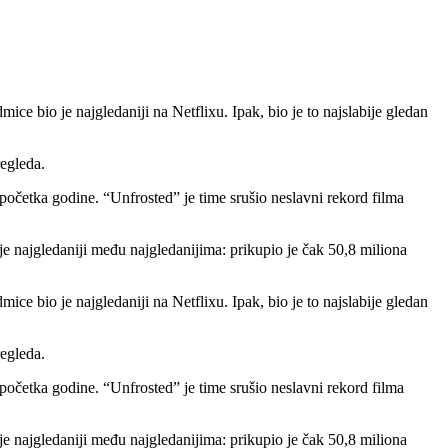
ice bio je najgledaniji na Netflixu. Ipak, bio je to najslabije gledan
regleda.
d početka godine. “Unfrosted” je time srušio neslavni rekord filma
je najgledaniji među najgledanijima: prikupio je čak 50,8 miliona
ice bio je najgledaniji na Netflixu. Ipak, bio je to najslabije gledan
regleda.
d početka godine. “Unfrosted” je time srušio neslavni rekord filma
je najgledaniji među najgledanijima: prikupio je čak 50,8 miliona