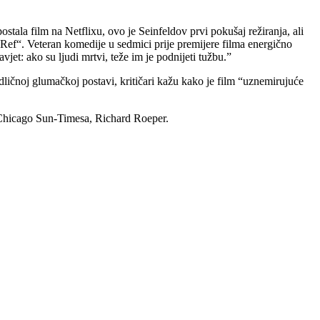
tala film na Netflixu, ovo je Seinfeldov prvi pokušaj režiranja, ali
 Ref“. Veteran komedije u sedmici prije premijere filma energično
et: ako su ljudi mrtvi, teže im je podnijeti tužbu.”
dličnoj glumačkoj postavi, kritičari kažu kako je film “uznemirujuće
r Chicago Sun-Timesa, Richard Roeper.