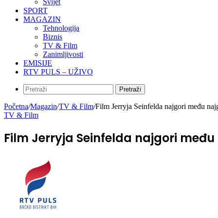
Svijet
SPORT
MAGAZIN
Tehnologija
Biznis
TV & Film
Zanimljivosti
EMISIJE
RTV PULS – UŽIVO
Pretraži
Početna
/
Magazin
/
TV & Film
/
Film Jerryja Seinfelda najgori među na
TV & Film
Film Jerryja Seinfelda najgori među