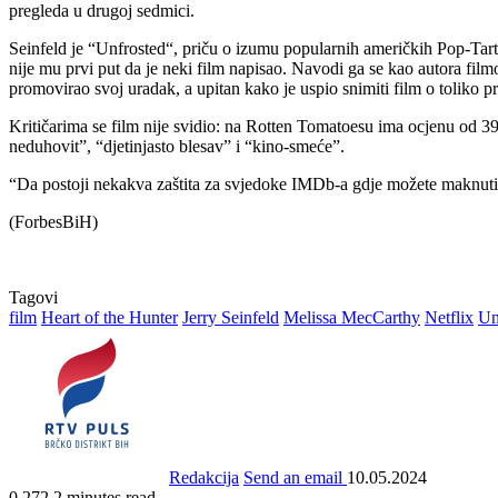
pregleda u drugoj sedmici.
Seinfeld je “Unfrosted“, priču o izumu popularnih američkih Pop-Tartsa
nije mu prvi put da je neki film napisao. Navodi ga se kao autora fil
promovirao svoj uradak, a upitan kako je uspio snimiti film o toliko p
Kritičarima se film nije svidio: na Rotten Tomatoesu ima ocjenu od 39 
neduhovit”, “djetinjasto blesav” i “kino-smeće”.
“Da postoji nekakva zaštita za svjedoke IMDb-a gdje možete maknuti s
(ForbesBiH)
Tagovi
film
Heart of the Hunter
Jerry Seinfeld
Melissa MecCarthy
Netflix
Un
Redakcija
Send an email
10.05.2024
0
272
2 minutes read