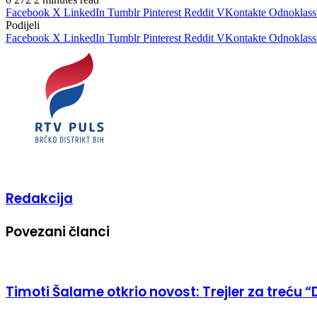
Facebook
X
LinkedIn
Tumblr
Pinterest
Reddit
VKontakte
Odnoklass
Podijeli
Facebook
X
LinkedIn
Tumblr
Pinterest
Reddit
VKontakte
Odnoklass
Redakcija
Povezani članci
Timoti Šalame otkrio novost: Trejler za treću “