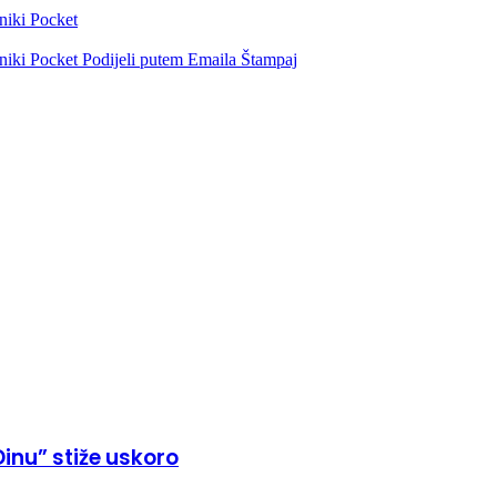
niki
Pocket
niki
Pocket
Podijeli putem Emaila
Štampaj
Dinu” stiže uskoro