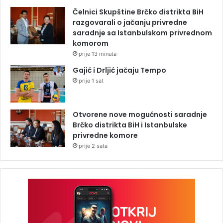
Čelnici Skupštine Brčko distrikta BiH
razgovarali o jačanju privredne
saradnje sa Istanbulskom privrednom
komorom
prije 13 minuta
Gajić i Drljić jačaju Tempo
prije 1 sat
Otvorene nove mogućnosti saradnje
Brčko distrikta BiH i Istanbulske
privredne komore
prije 2 sata