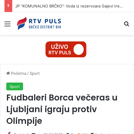
JP “KOMUNALNO BRČKO”: Voda iz rezervoara Gajevi trenutno nije za piće
Izbornik
Pr
Početna
/
Sport
Sport
Fudbaleri Borca večeras u
Ljubljani igraju protiv
Olimpije