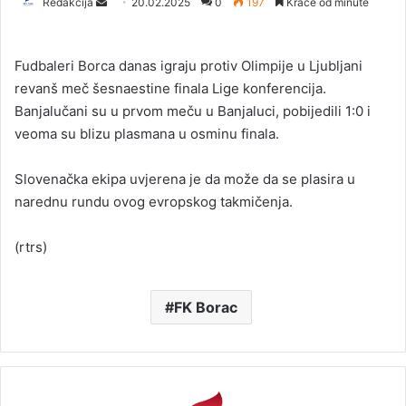
Redakcija
S
20.02.2025
0
197
Kraće od minute
e
n
Fudbaleri Borca danas igraju protiv Olimpije u Ljubljani
d
revanš meč šesnaestine finala Lige konferencija.
a
Banjalučani su u prvom meču u Banjaluci, pobijedili 1:0 i
n
veoma su blizu plasmana u osminu finala.
e
m
a
Slovenačka ekipa uvjerena je da može da se plasira u
i
narednu rundu ovog evropskog takmičenja.
l
(rtrs)
FK Borac