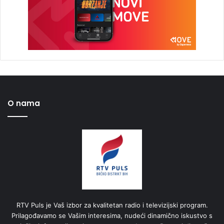
O nama
RTV Puls je Vaš izbor za kvalitetan radio i televizijski program.
Prilagođavamo se Vašim interesima, nudeći dinamično iskustvo s