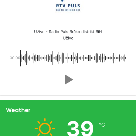
Uživo - Radio Puls Brčko distrikt BiH
Uživo
00:00
Weather
39
℃