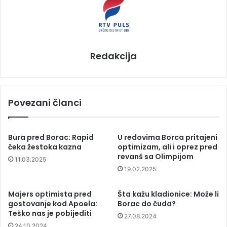
Redakcija
Povezani članci
Bura pred Borac: Rapid
U redovima Borca pritajeni
čeka žestoka kazna
optimizam, ali i oprez pred
revanš sa Olimpijom
11.03.2025
19.02.2025
Majers optimista pred
Šta kažu kladionice: Može li
gostovanje kod Apoela:
Borac do čuda?
Teško nas je pobijediti
27.08.2024
24.10.2024