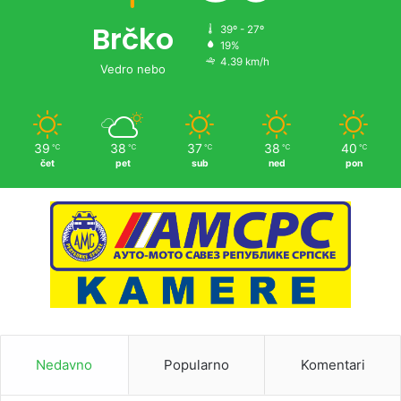
Brčko
39º - 27º
19%
4.39 km/h
Vedro nebo
39
38
37
38
40
℃
℃
℃
℃
℃
čet
pet
sub
ned
pon
Nedavno
Popularno
Komentari