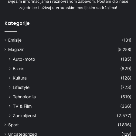
svježim informacijama i raznovrsnom zabavom. Postani dio naše
zajednice i uživaj u vrhunskim medijskim sadržajima!
Kategorije
Emisije
(131)
Magazin
(5.258)
Auto-moto
(185)
Biznis
(829)
Kultura
(128)
Lifestyle
(723)
Tehnologija
(619)
TV & Film
(366)
Zanimljivosti
(2.577)
Sport
(1.836)
Uncategorized
(129)