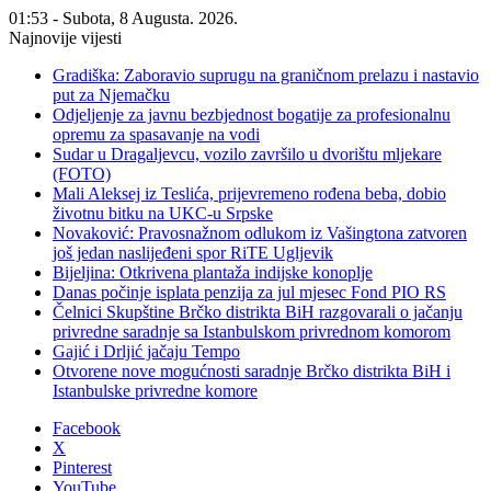
01:53 - Subota, 8 Augusta. 2026.
Najnovije vijesti
Gradiška: Zaboravio suprugu na graničnom prelazu i nastavio
put za Njemačku
Odjeljenje za javnu bezbjednost bogatije za profesionalnu
opremu za spasavanje na vodi
Sudar u Dragaljevcu, vozilo završilo u dvorištu mljekare
(FOTO)
Mali Aleksej iz Teslića, prijevremeno rođena beba, dobio
životnu bitku na UKC-u Srpske
Novaković: Pravosnažnom odlukom iz Vašingtona zatvoren
još jedan naslijeđeni spor RiTE Ugljevik
Bijeljina: Otkrivena plantaža indijske konoplje
Danas počinje isplata penzija za jul mjesec Fond PIO RS
Čelnici Skupštine Brčko distrikta BiH razgovarali o jačanju
privredne saradnje sa Istanbulskom privrednom komorom
Gajić i Drljić jačaju Tempo
Otvorene nove mogućnosti saradnje Brčko distrikta BiH i
Istanbulske privredne komore
Facebook
X
Pinterest
YouTube