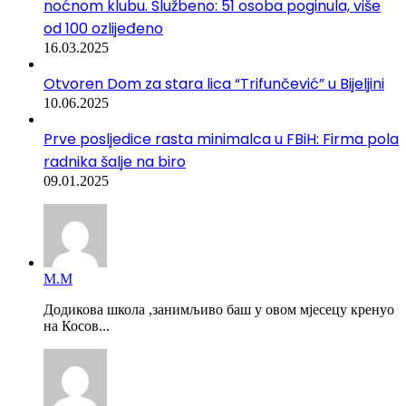
noćnom klubu. Službeno: 51 osoba poginula, više
od 100 ozlijeđeno
16.03.2025
Otvoren Dom za stara lica “Trifunčević” u Bijeljini
10.06.2025
Prve posljedice rasta minimalca u FBiH: Firma pola
radnika šalje na biro
09.01.2025
М.М
Додикова школа ,занимљиво баш у овом мјесецу кренуо
на Косов...