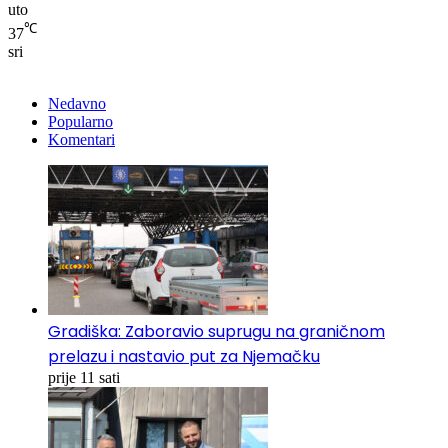
uto
℃
37
sri
Nedavno
Popularno
Komentari
Gradiška: Zaboravio suprugu na graničnom
prelazu i nastavio put za Njemačku
prije 11 sati