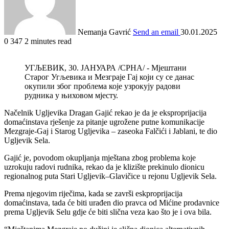
Nemanja Gavrić
Send an email
30.01.2025
0
347
2 minutes read
УГЉЕВИК, 30. ЈАНУАРА /СРНА/ - Мјештани
Старог Угљевика и Мезграје Гај који су се данас
окупили због проблема које узрокују радови
рудника у њиховом мјесту.
Načelnik Ugljevika Dragan Gajić rekao je da je eksproprijacija
domaćinstava rješenje za pitanje ugrožene putne komunikacije
Mezgraje-Gaj i Starog Ugljevika – zaseoka Falčići i Jablani, te dio
Ugljevik Sela.
Gajić je, povodom okupljanja mještana zbog problema koje
uzrokuju radovi rudnika, rekao da je klizište prekinulo dionicu
regionalnog puta Stari Ugljevik–Glavičice u rejonu Ugljevik Sela.
Prema njegovim riječima, kada se završi eskproprijacija
domaćinstava, tada će biti urađen dio pravca od Mićine prodavnice
prema Ugljevik Selu gdje će biti slična veza kao što je i ova bila.