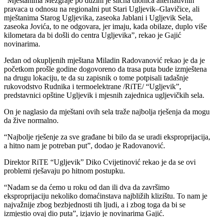
“Mještanima Mezgraje po dužini je slična dionica alternativnih
pravaca u odnosu na regionalni put Stari Ugljevik–Glavičice, ali
mještanima Starog Ugljevika, zaseoka Jablani i Ugljevik Sela,
zaseoka Jovića, to ne odgovara, jer imaju, kada obilaze, duplo više
kilometara da bi došli do centra Ugljevika”, rekao je Gajić
novinarima.
Jedan od okupljenih mještana Miladin Radovanović rekao je da je
početkom prošle godine dogovoreno da trasa puta bude izmještena
na drugu lokaciju, te da su zapisnik o tome potpisali tadašnje
rukovodstvo Rudnika i termoelektrane /RiTE/ “Ugljevik”,
predstavnici opštine Ugljevik i mjesnih zajednica ugljevičkih sela.
On je naglasio da mještani ovih sela traže najbolja rješenja da mogu
da žive normalno.
“Najbolje rješenje za sve građane bi bilo da se uradi eksproprijacija,
a hitno nam je potreban put”, dodao je Radovanović.
Direktor RiTE “Ugljevik” Diko Cvijetinović rekao je da se ovi
problemi rješavaju po hitnom postupku.
“Nadam se da ćemo u roku od dan ili dva da završimo
eksproprijaciju nekoliko domaćinstava najbližih klizištu. To nam je
najvažnije zbog bezbjednosti tih ljudi, a i zbog toga da bi se
izmjestio ovaj dio puta”, izjavio je novinarima Gajić.