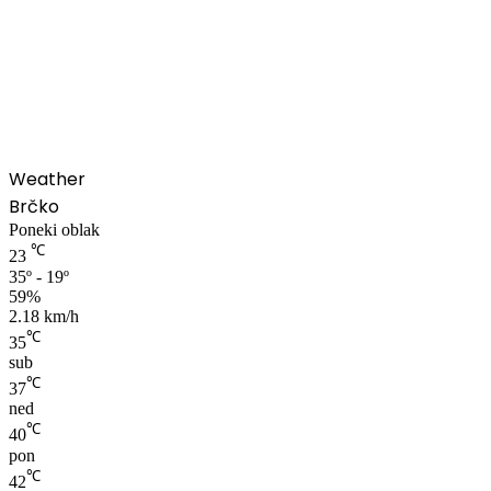
00:00
Weather
Brčko
Poneki oblak
℃
23
35º - 19º
59%
2.18 km/h
℃
35
sub
℃
37
ned
℃
40
pon
℃
42