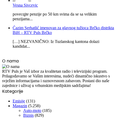
Vesna Sivcevic
povecqjte penzije po 50 km svima da se sa velikim
penzijama...
Ćazim Serhatlić imenovan za glavnog tužioca Brčko distrikta
BiH – RTV Puls Brčko
[…] NEZVANIČNO: Iz Tuzlanskog kantona dolazi
kandidat...
O nama
RTV Puls je Vaš izbor za kvalitetan radio i televizijski program.
Prilagođavamo se Vašim interesima, nudeći dinamično iskustvo s
svježim informacijama i raznovrsnom zabavom. Postani dio naše
zajednice i uživaj u vrhunskim medijskim sadržajima!
Kategorije
Emisije
(131)
Magazin
(5.258)
Auto-moto
(185)
Biznis
(829)