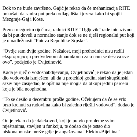
Dok to ne bude završeno, Gajić je rekao da će mehanizacija RITE
pokušati da sanira put preko odlagališta i jezera kako bi spojili
Mezgraje-Gaj i Kose.
Prema njegovim riječima, radnici RITE “Ugljevik” rade intenzivno
da bi put doveli u normalno stanje dok se ne riješi regionalni put koji
je u nadležnosti “Puteva Republike Srpske”.
“Ovdje sam dvije godine. Nažalost, moji prethodnici nisu radili
eksproprijaciju predviđenom dinamikom i zato nam se dešava sve
ovo”, podsjetio je Cvijetinović.
Kada je riječ o vodosnabdijevanju, Cvijetinović je rekao da je jedan
dio vodovoda izmješten, ali da u protekloj godini stari skupštinski
saziv nije zasijedao, te opština nije mogla da otkupi jednu parcelu
koja je bila neophodna.
“To se desilo u decembru prošle godine. Očekujem da će se vrlo
brzo krenuti sa radovima kako bi zajedno riješili vodovod”, dodao je
Cvijetinović.
On je rekao da je dalekovod, koji je pravio probleme svim
mještanima, stavljen u funkciju, te dodao da je ostao dio
niskonaponske mreže gdje je angažovana “Elektro-Bijeljina”.