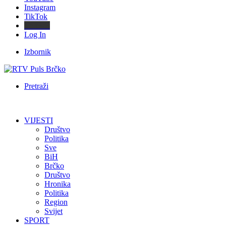
Instagram
TikTok
Threads
Log In
Izbornik
Pretraži
VIJESTI
Društvo
Politika
Sve
BiH
Brčko
Društvo
Hronika
Politika
Region
Svijet
SPORT