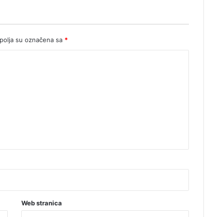
olja su označena sa
*
Web stranica