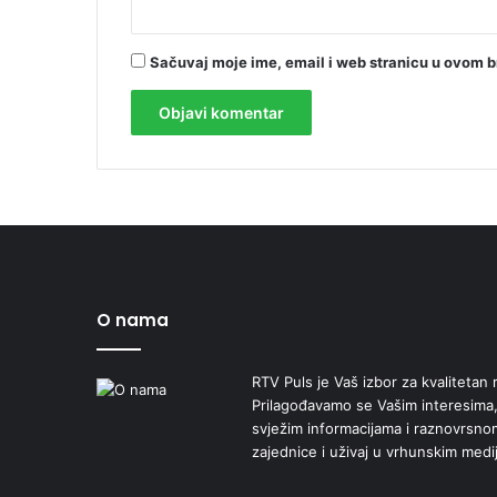
Sačuvaj moje ime, email i web stranicu u ovom 
O nama
RTV Puls je Vaš izbor za kvalitetan r
Prilagođavamo se Vašim interesima,
svježim informacijama i raznovrsn
zajednice i uživaj u vrhunskim medi