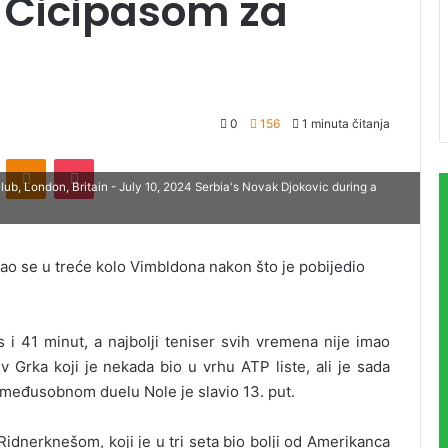
a Cicipasom za
0
156
1 minuta čitanja
ontakte
Odnoklassniki
Pocket
b, London, Britain - July 10, 2024 Serbia's Novak Djokovic during a
o se u treće kolo Vimbldona nakon što je pobijedio
 i 41 minut, a najbolji teniser svih vremena nije imao
Grka koji je nekada bio u vrhu ATP liste, ali je sada
5 međusobnom duelu Nole je slavio 13. put.
idnerknešom, koji je u tri seta bio bolji od Amerikanca