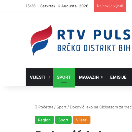
15:36 - Četvrtak, 6 Augusta. 2026.
Najnovije vijesti
VIJESTI
SPORT
MAGAZIN
EMISIJE
Početna
/
Sport
/
Đoković lako sa Cicipasom za treć
Region
Sport
Vijesti