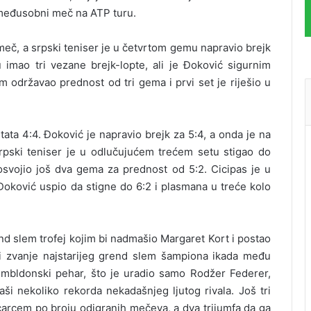
i međusobni meč na ATP turu.
 meč, a srpski teniser je u četvrtom gemu napravio brejk
imao tri vezane brejk-lopte, ali je Đoković sigurnim
m održavao prednost od tri gema i prvi set je riješio u
ta 4:4. Đoković je napravio brejk za 5:4, a onda je na
Srpski teniser je u odlučujućem trećem setu stigao do
svojio još dva gema za prednost od 5:2. Cicipas je u
Đoković uspio da stigne do 6:2 i plasmana u treće kolo
end slem trofej kojim bi nadmašio Margaret Kort i postao
 i zvanje najstarijeg grend slem šampiona ikada među
imbldonski pehar, što je uradio samo Rodžer Federer,
aši nekoliko rekorda nekadašnjeg ljutog rivala. Još tri
carcem po broju odigranih mečeva, a dva trijumfa da ga