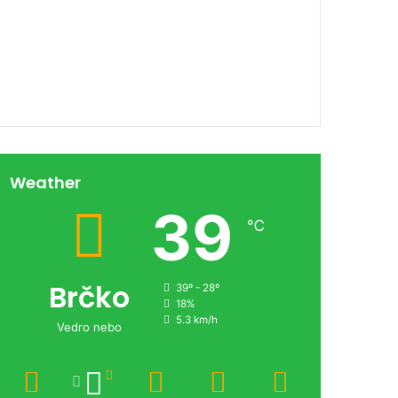
00:00
Weather
39
℃
Brčko
39º - 28º
18%
5.3 km/h
Vedro nebo