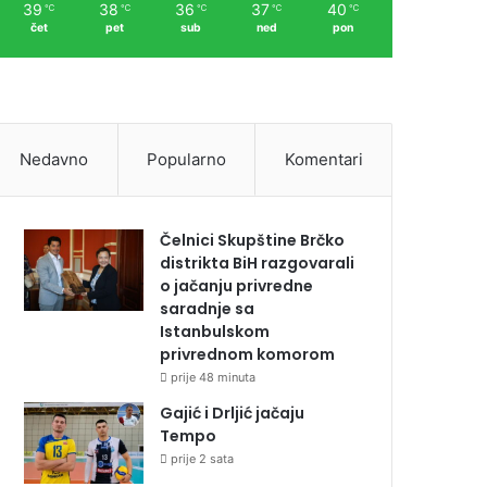
39
38
36
37
40
℃
℃
℃
℃
℃
čet
pet
sub
ned
pon
Nedavno
Popularno
Komentari
Čelnici Skupštine Brčko
distrikta BiH razgovarali
o jačanju privredne
saradnje sa
Istanbulskom
privrednom komorom
prije 48 minuta
Gajić i Drljić jačaju
Tempo
prije 2 sata