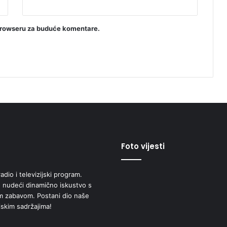
browseru za buduće komentare.
Foto vijesti
adio i televizijski program.
 nudeći dinamično iskustvo s
om zabavom. Postani dio naše
jskim sadržajima!