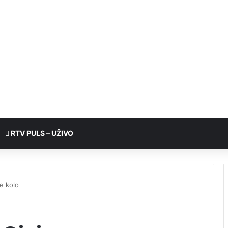
RTV PULS – UŽIVO
e kolo