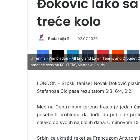
Đoković lako s
treće kolo
Redakcija
S
02.07.2026
e
Facebook
X
LinkedIn
Tumblr
Pinterest
Reddit
VK
n
Tennis - Wimbledon - All England Lawn Tennis and Croquet Clu
d
practice session REUTERS/Matthew Childs
a
n
LONDON – Srpski teniser Novak Đoković plasira
e
Stefanosa Cicipasa rezultatom 6:3, 6:4, 6:2.
m
a
i
Meč na Centralnom terenu trajao je jedan čas
l
posebnih problema da dođe do pobjede protiv 
daleko od svojih najboljih dana. U njihovom 1
Srbin će ukrstiti reket sa Francuzom Arturom R