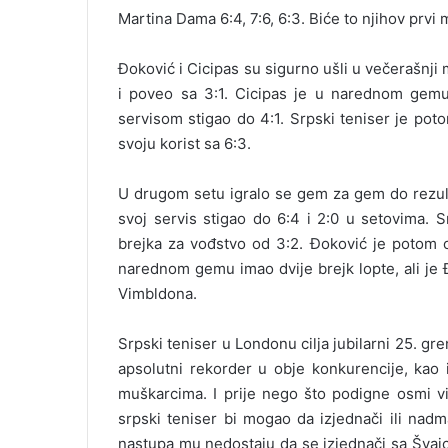
Martina Dama 6:4, 7:6, 6:3. Biće to njihov prv
Đoković i Cicipas su sigurno ušli u večerašnji
i poveo sa 3:1. Cicipas je u narednom gemu 
servisom stigao do 4:1. Srpski teniser je poto
svoju korist sa 6:3.
U drugom setu igralo se gem za gem do rezulta
svoj servis stigao do 6:4 i 2:0 u setovima. 
brejka za vođstvo od 3:2. Đoković je potom o
narednom gemu imao dvije brejk lopte, ali je 
Vimbldona.
Srpski teniser u Londonu cilja jubilarni 25. gr
apsolutni rekorder u obje konkurencije, kao
muškarcima. I prije nego što podigne osmi v
srpski teniser bi mogao da izjednači ili nadm
nastupa mu nedostaju da se izjednači sa Švaj