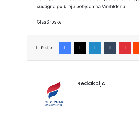
sustigne po broju pobjeda na Vimbldonu.
GlasSrpske
Facebook
X
LinkedIn
Tumblr
Pinterest
Podijeli
Redakcija